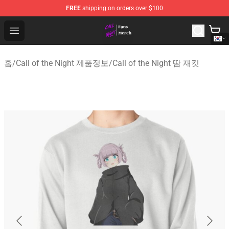
FREE
shipping on orders over $100
Call of the Night Store - Official Call of the Night Merch
Open menu
홈
/
Call of the Night 제품정보
/
Call of the Night 땀 재킷