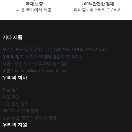
국제 보증
100% 안전한 결제
사용 국가에서 제공
페이팔 / 마스터카드 / 비자
기타 제품
우리의 본사
::
1명 1명
11517 12th Ave, 시애틀, WA 98122, 미국
우리의 창고
: 세계 무역센터 빌딩 1 1025, CN
시간 :
: 오전 9시 ~ 오후 5시 (월 ~ 금)
이름 *
: contact@callofthenight.shop ·
우리의 회사
제품 정보
이용 약관
개인 정보 정책
DMCA - 저작권 정책
모델 번호: 공급망 투명성 행위
우리의 지원