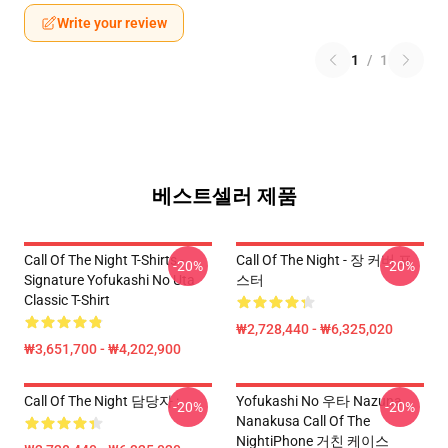
Write your review
1
/
1
베스트셀러 제품
Call Of The Night T-Shirts -
Call Of The Night - 장 커버 포
-20%
-20%
Signature Yofukashi No Uta
스터
Classic T-Shirt
₩2,728,440 - ₩6,325,020
₩3,651,700 - ₩4,202,900
Call Of The Night 담당자 :
Yofukashi No 우타 Nazuna
-20%
-20%
Nanakusa Call Of The
NightiPhone 거친 케이스