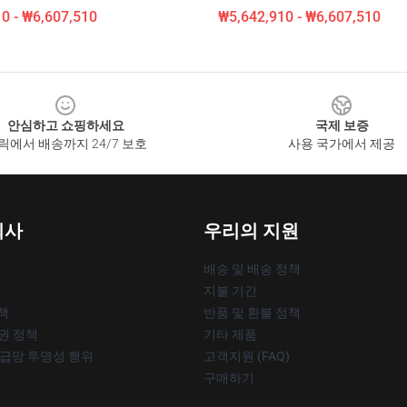
0 - ₩6,607,510
₩5,642,910 - ₩6,607,510
안심하고 쇼핑하세요
국제 보증
릭에서 배송까지 24/7 보호
사용 국가에서 제공
회사
우리의 지원
배송 및 배송 정책
지불 기간
책
반품 및 환불 정책
작권 정책
기타 제품
공급망 투명성 행위
고객지원 (FAQ)
구매하기