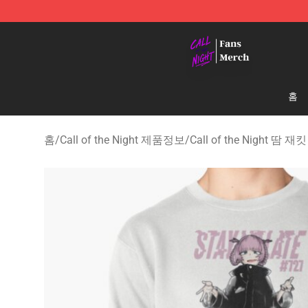
Call of the Night Store - Official Call of the Night Mer
홈
홈
/
Call of the Night 제품정보
/
Call of the Night 땀 재킷