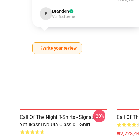
Feb 6, 2025
Brandon
B
Verified owner
Write your review
-20%
Call Of The Night T-Shirts - Signature
Call Of 
Yofukashi No Uta Classic T-Shirt
₩2,728,44