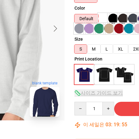
Color
Default
Size
S
M
L
XL
2X
Print Location
blank template
사이즈 가이드 보기
Quantity
이 세일은
03
:
19
:
54