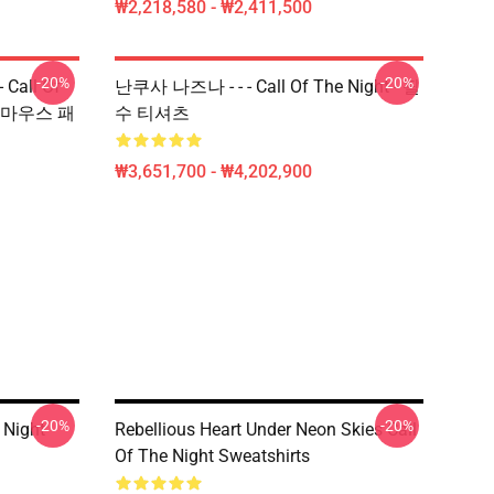
₩2,218,580 - ₩2,411,500
-20%
-20%
Call Of
난쿠사 나즈나 - - - Call Of The Night - 필
Uta 마우스 패
수 티셔츠
₩3,651,700 - ₩4,202,900
-20%
-20%
 Night
Rebellious Heart Under Neon Skies Call
Of The Night Sweatshirts