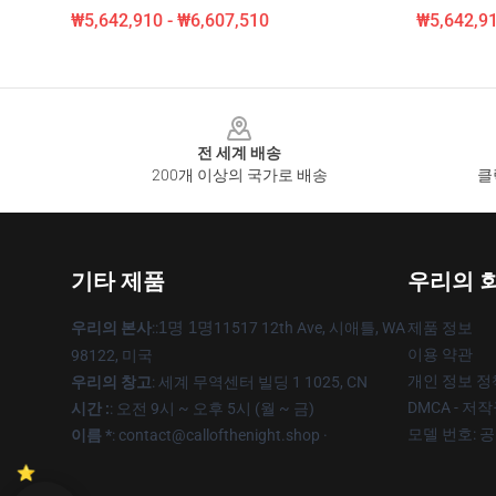
₩5,642,910 - ₩6,607,510
₩5,642,91
Footer
전 세계 배송
200개 이상의 국가로 배송
클
기타 제품
우리의 
우리의 본사
::
1명 1명
11517 12th Ave, 시애틀, WA
제품 정보
이용 약관
98122, 미국
개인 정보 정
우리의 창고
: 세계 무역센터 빌딩 1 1025, CN
DMCA - 저
시간 :
: 오전 9시 ~ 오후 5시 (월 ~ 금)
모델 번호: 
이름 *
: contact@callofthenight.shop ·