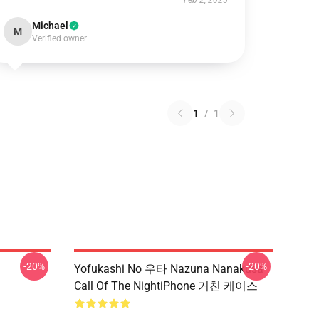
Feb 2, 2025
Michael
M
Verified owner
1
/
1
-20%
-20%
Yofukashi No 우타 Nazuna Nanakusa
Call Of The NightiPhone 거친 케이스