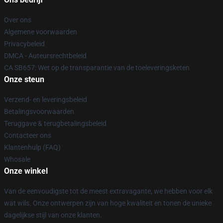
Over ons
Algemene voorwaarden
Privacybeleid
DMCA - Auteursrechtbeleid
CA SB657: Wet op de transparantie van de toeleveringsketen
Onze steun
Verzend- en leveringsbeleid
Betalingsvoorwaarden
Teruggave & terugbetalingsbeleid
Contacteer ons
Klantenhulp (FAQ)
Whosale
Onze winkel
Van de eenvoudigste tot de meest extravagante, we hebben voor elk
wat wils. Onze ontwerpen zijn van hoge kwaliteit en tonen de unieke
dagelijkse stijl van onze klanten.