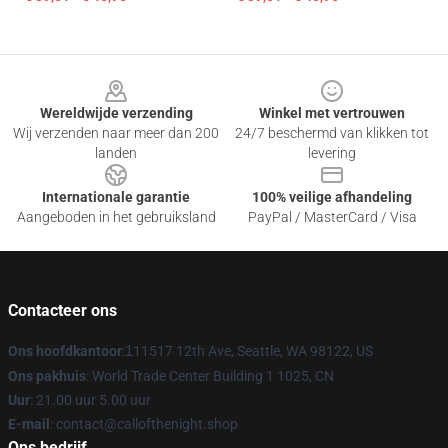
Footer
Wereldwijde verzending
Winkel met vertrouwen
Wij verzenden naar meer dan 200
24/7 beschermd van klikken tot
landen
levering
Internationale garantie
100% veilige afhandeling
Aangeboden in het gebruiksland
PayPal / MasterCard / Visa
Contacteer ons
Ons hoofdkantoor
:
1
11517 12th Ave, Seattle, WA 98122, US
Ons pakhuis
: World Trade Center Building 1 1025, CN
Uur
: 21.00 uur 5.00 uur
E-mail
: contact@callofthenight.shop
Ons bedrijf