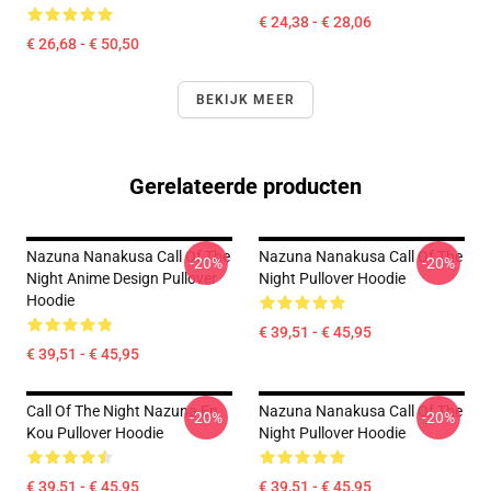
€ 24,38 - € 28,06
€ 26,68 - € 50,50
BEKIJK MEER
Gerelateerde producten
Nazuna Nanakusa Call Of The
Nazuna Nanakusa Call Of The
-20%
-20%
Night Anime Design Pullover
Night Pullover Hoodie
Hoodie
€ 39,51 - € 45,95
€ 39,51 - € 45,95
Call Of The Night Nazuna En
Nazuna Nanakusa Call Of The
-20%
-20%
Kou Pullover Hoodie
Night Pullover Hoodie
€ 39,51 - € 45,95
€ 39,51 - € 45,95