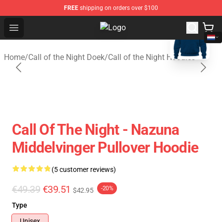
FREE
shipping on orders over $100
blank template
Open menu
Call of the Night Store - Official C
Home
/
Call of the Night Doek
/
Call of the Night Hoodies
Call Of The Night - Nazuna
Middelvinger Pullover Hoodie
(5 customer reviews)
€49.39
€39.51
-20%
$42.95
Type
Unisex