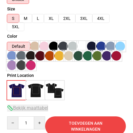
Size
S
M
L
XL
2XL
3XL
4XL
5XL
Color
Default
Print Location
Bekijk maattabel
Quantity
TOEVOEGEN AAN
WINKELWAGEN