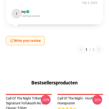
Feb 3, 2025
Ivy
I
Verified owner
Write your review
1
/
1
Bestsellersproducten
Call Of The Night T-Shirts -
Call Of The Night - Hoofdstuk
-20%
-20%
Signature Yofukashi No Uta
Hoesposter
Classic T-Shirt