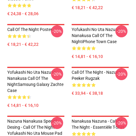
€ 18,21 - € 42,22
€ 24,38 - € 28,06
Call Of The Night Poster
Yofukashi No Uta Nazuna
-20%
-20%
Nanakusa Call Of The
NightiPhone Town Case
€ 18,21 - € 42,22
€ 14,81 - € 16,10
Yofukashi No Uta Nazuna
Call Of The Night - Nazuna
-20%
-20%
Nanakusa Call Of The
Peeker Rugzak
NightSamsung Galaxy Zachte
Case
€ 33,94 - € 38,18
€ 14,81 - € 16,10
Nazuna Nanakusa Special
Nanakusa Nazuna - Call Of
-20%
-20%
Desing - Call Of The Night
The Night - Essentiële T-Shirt
Yofukashi No Uta Mouse Pad