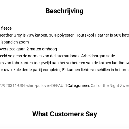
Beschrijving
 fleece
 Heather Grey is 70% katoen, 30% polyester. Houtskool Heather is 60% kat
alsband en zoom
n oversized gaan 2 maten omhoog
eeld volgens de normen van de Internationale Arbeidsorganisatie
ers van fabrikanten toegewijd aan het verbeteren van de katoen landbouw 
r uw lokale derde-partij completer, Er kunnen lichte verschillen in het p
27923311-US-t-shirt-pullover-DEFAULT
Categorieën
:
Call of the Night Zwee
What Customers Say