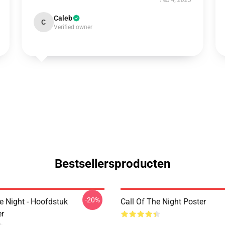
Feb 4, 2025
Caleb
C
Verified owner
Bestsellersproducten
-20%
e Night - Hoofdstuk
Call Of The Night Poster
r