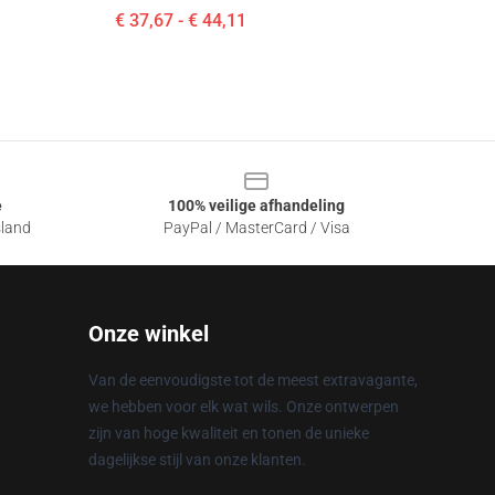
€ 37,67 - € 44,11
e
100% veilige afhandeling
sland
PayPal / MasterCard / Visa
Onze winkel
Van de eenvoudigste tot de meest extravagante,
we hebben voor elk wat wils. Onze ontwerpen
zijn van hoge kwaliteit en tonen de unieke
dagelijkse stijl van onze klanten.