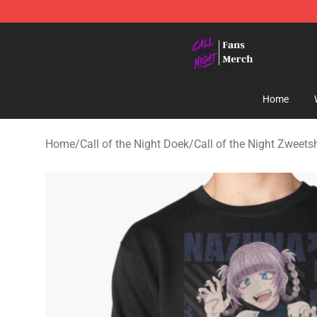
Call of the Night Store - Official Call of the Night Mer
Home
Home
/
Call of the Night Doek
/
Call of the Night Zweetsh