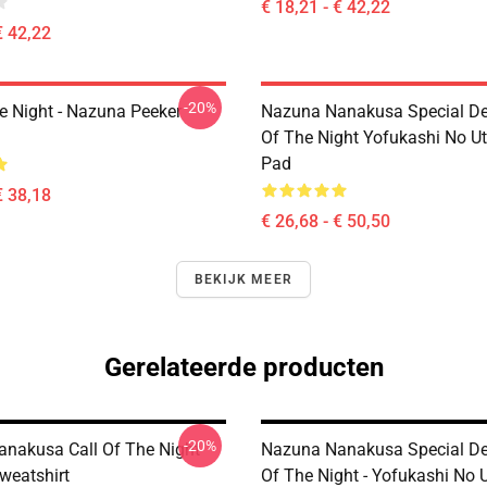
€ 18,21 - € 42,22
€ 42,22
-20%
he Night - Nazuna Peeker
Nazuna Nanakusa Special Des
Of The Night Yofukashi No U
Pad
€ 38,18
€ 26,68 - € 50,50
BEKIJK MEER
Gerelateerde producten
-20%
nakusa Call Of The Night
Nazuna Nanakusa Special Des
weatshirt
Of The Night - Yofukashi No 