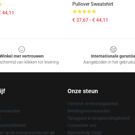
Pullover Sweatshirt
€ 44,11
€ 37,67 - € 44,11
Winkel met vertrouwen
Internationale garanti
chermd van klikken tot levering
Aangeboden in het gebruik
jf
Onze steun
Verzend- en leveringsbeleid
oorwaarden
Betalingsvoorwaarden
d
Teruggave & terugbetalingsbeleid
rsrechtbeleid
Contacteer ons
t op de transparantie van de
Klantenhulp (FAQ)