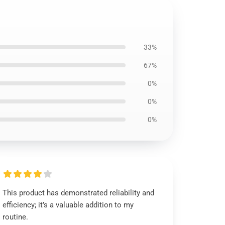
33%
67%
0%
0%
0%
This product has demonstrated reliability and
efficiency; it’s a valuable addition to my
routine.