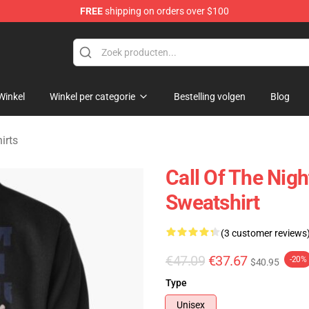
FREE
shipping on orders over $100
chandise Shop
Winkel
Winkel per categorie
Bestelling volgen
Blog
irts
Call Of The Nig
Sweatshirt
(3 customer reviews
€47.09
€37.67
-20%
$40.95
Type
Unisex