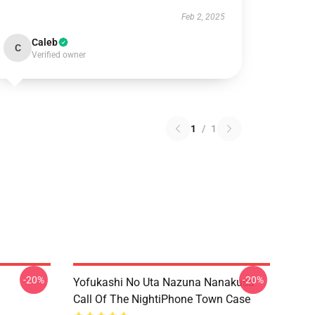
Feb 2, 2025
Caleb
C
Verified owner
1
/
1
-20%
-20%
Yofukashi No Uta Nazuna Nanakusa
Call Of The NightiPhone Town Case