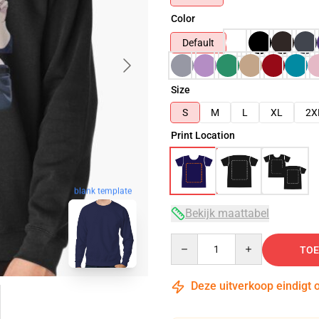
Color
Default
Size
S
M
L
XL
2X
Print Location
blank template
Bekijk maattabel
Quantity
TOE
Deze uitverkoop eindigt 