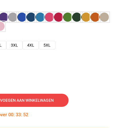
L
3XL
4XL
5XL
VOEGEN AAN WINKELWAGEN
over
00
:
33
:
51