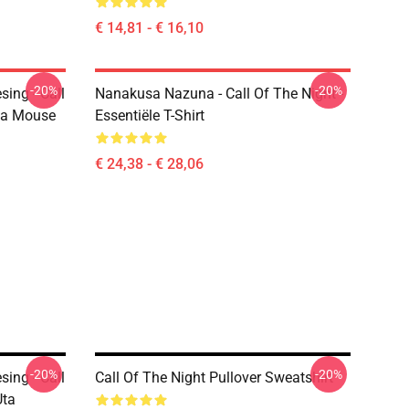
€ 14,81 - € 16,10
-20%
-20%
ing - Call
Nanakusa Nazuna - Call Of The Night -
ta Mouse
Essentiële T-Shirt
€ 24,38 - € 28,06
-20%
-20%
ing - Call
Call Of The Night Pullover Sweatshirt
Uta