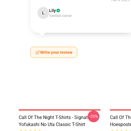
Feb 4, 2025
Lily
L
Verified owner
Write your review
-20%
Call Of The Night T-Shirts - Signature
Call Of Th
Yofukashi No Uta Classic T-Shirt
Hoesposte