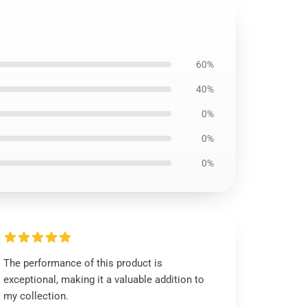
60%
40%
0%
0%
0%
The performance of this product is
exceptional, making it a valuable addition to
my collection.