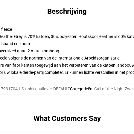
Beschrijving
 fleece
 Heather Grey is 70% katoen, 30% polyester. Houtskool Heather is 60% kat
alsband en zoom
n oversized gaan 2 maten omhoog
eeld volgens de normen van de Internationale Arbeidsorganisatie
ers van fabrikanten toegewijd aan het verbeteren van de katoen landbouw 
r uw lokale derde-partij completer, Er kunnen lichte verschillen in het p
17931704-US-t-shirt-pullover-DEFAULT
Categorieën
:
Call of the Night Zwee
What Customers Say