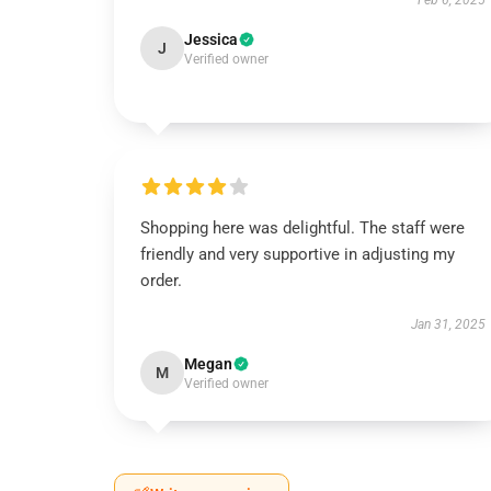
Feb 6, 2025
Jessica
J
Verified owner
Shopping here was delightful. The staff were
friendly and very supportive in adjusting my
order.
Jan 31, 2025
Megan
M
Verified owner