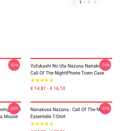
1
/
1
-20%
-20%
Yofukashi No Uta Nazuna Nanakusa
Call Of The NightiPhone Town Case
€ 14,81 - € 16,10
-20%
-20%
ing - Call
Nanakusa Nazuna - Call Of The Night -
ta Mouse
Essentiële T-Shirt