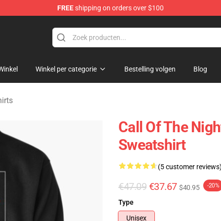
FREE
shipping on orders over $100
chandise Shop
Winkel
Winkel per categorie
Bestelling volgen
Blog
irts
Call Of The Nig
Sweatshirt
(5 customer reviews
€47.09
€37.67
-20%
$40.95
Type
Unisex