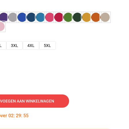
L
3XL
4XL
5XL
VOEGEN AAN WINKELWAGEN
over
02
:
29
:
54