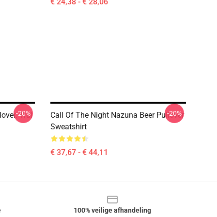
€ 24,38 - € 28,06
-20%
-20%
over. Trui
Call Of The Night Nazuna Beer Pullover
Sweatshirt
€ 37,67 - € 44,11
e
100% veilige afhandeling