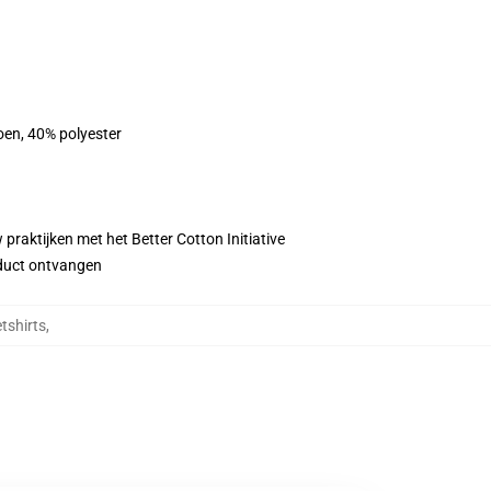
oen, 40% polyester
praktijken met het Better Cotton Initiative
roduct ontvangen
tshirts
,