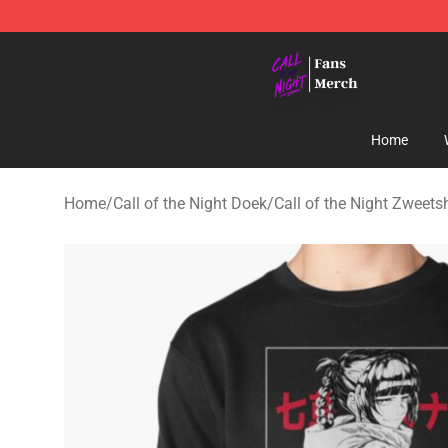
Call of the Night Store - Official Call of the Night Mer
Home
Home
/
Call of the Night Doek
/
Call of the Night Zweetsh