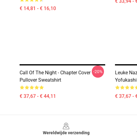
€ 33,94 - 
€ 14,81 - € 16,10
-20%
Call Of The Night - Chapter Cover
Leuke Naz
Pullover Sweatshirt
Yofukashi
€ 37,67 - € 44,11
€ 37,67 - 
Footer
Wereldwijde verzending