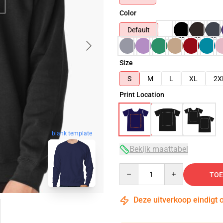
Color
Default
Size
S
M
L
XL
2X
Print Location
blank template
Bekijk maattabel
Quantity
TOE
Deze uitverkoop eindigt 