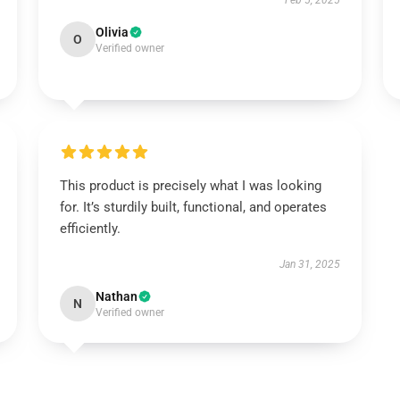
Feb 5, 2025
Olivia
O
Verified owner
This product is precisely what I was looking
for. It’s sturdily built, functional, and operates
efficiently.
Jan 31, 2025
Nathan
N
Verified owner