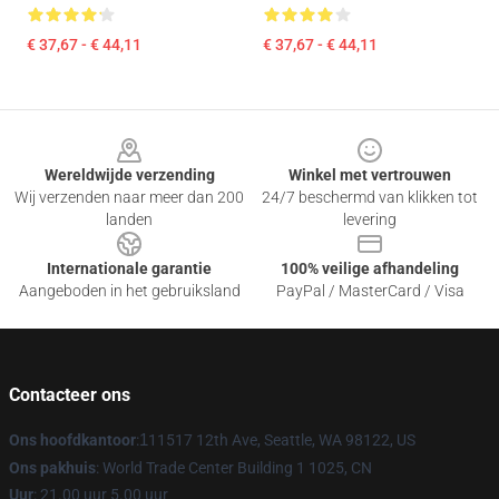
€ 37,67 - € 44,11
€ 37,67 - € 44,11
Footer
Wereldwijde verzending
Winkel met vertrouwen
Wij verzenden naar meer dan 200
24/7 beschermd van klikken tot
landen
levering
Internationale garantie
100% veilige afhandeling
Aangeboden in het gebruiksland
PayPal / MasterCard / Visa
Contacteer ons
Ons hoofdkantoor
:
1
11517 12th Ave, Seattle, WA 98122, US
Ons pakhuis
: World Trade Center Building 1 1025, CN
Uur
: 21.00 uur 5.00 uur