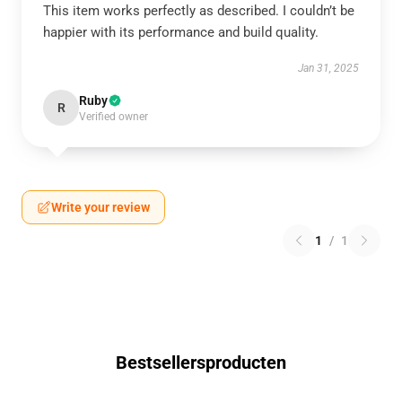
This item works perfectly as described. I couldn’t be
happier with its performance and build quality.
Jan 31, 2025
Ruby
R
Verified owner
Write your review
1
/
1
Bestsellersproducten