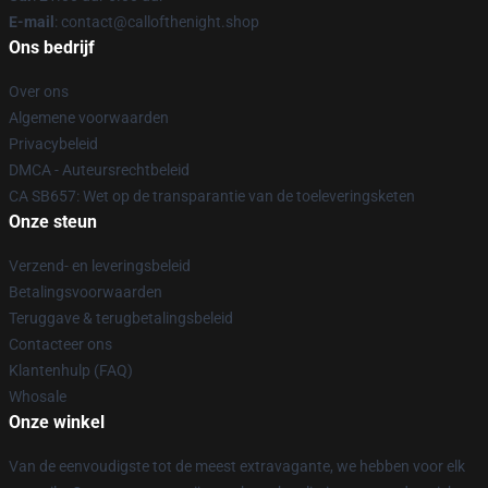
E-mail
: contact@callofthenight.shop
Ons bedrijf
Over ons
Algemene voorwaarden
Privacybeleid
DMCA - Auteursrechtbeleid
CA SB657: Wet op de transparantie van de toeleveringsketen
Onze steun
Verzend- en leveringsbeleid
Betalingsvoorwaarden
Teruggave & terugbetalingsbeleid
Contacteer ons
Klantenhulp (FAQ)
Whosale
Onze winkel
Van de eenvoudigste tot de meest extravagante, we hebben voor elk