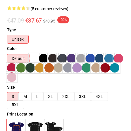
(5 customer reviews)
€47.09
€37.67
-20%
$40.95
Type
Unisex
Color
Default
Size
S
M
L
XL
2XL
3XL
4XL
5XL
Print Location