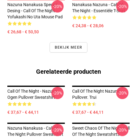
Nazuna Nanakusa Special
Nanakusa Nazuna - Call Of
-20%
-20%
Desing - Call Of The Night
The Night - Essentiële T-Shirt
Yofukashi No Uta Mouse Pad
€ 24,38 - € 28,06
€ 26,68 - € 50,50
BEKIJK MEER
Gerelateerde producten
Call Of The Night - Nazuna
Call Of The Night Nazuna
-20%
-20%
Ogen Pullover Sweatshirt
Pullover. Trui
€ 37,67 - € 44,11
€ 37,67 - € 44,11
Nazuna Nanakusa - Call Of
Sweet Chaos Of The Night Call
-20%
-20%
The Night Pullover Sweatshirt
Of The Night Sweatshirts