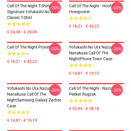
Call Of The Night T-Shirts -
Call Of The Night - Hoofdstuk
-20%
-20%
Signature Yofukashi No Uta
Hoesposter
Classic T-Shirt
€ 18,21 - € 42,22
€ 24,38 - € 28,06
Call Of The Night Poster
Yofukashi No Uta Nazuna
-20%
-20%
Nanakusa Call Of The
NightiPhone Town Case
€ 18,21 - € 42,22
€ 14,81 - € 16,10
Yofukashi No Uta Nazuna
Call Of The Night - Nazuna
-20%
-20%
Nanakusa Call Of The
Peeker Rugzak
NightSamsung Galaxy Zachte
Case
€ 33,94 - € 38,18
€ 14,81 - € 16,10