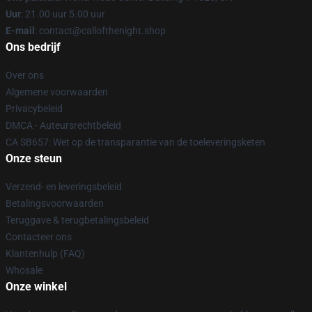
Uur
: 21.00 uur 5.00 uur
E-mail
: contact@callofthenight.shop
Ons bedrijf
Over ons
Algemene voorwaarden
Privacybeleid
DMCA - Auteursrechtbeleid
CA SB657: Wet op de transparantie van de toeleveringsketen
Onze steun
Verzend- en leveringsbeleid
Betalingsvoorwaarden
Teruggave & terugbetalingsbeleid
Contacteer ons
Klantenhulp (FAQ)
Whosale
Onze winkel