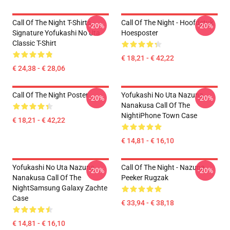
Call Of The Night T-Shirts -
Call Of The Night - Hoofdstuk
-20%
-20%
Signature Yofukashi No Uta
Hoesposter
Classic T-Shirt
€ 18,21 - € 42,22
€ 24,38 - € 28,06
Call Of The Night Poster
Yofukashi No Uta Nazuna
-20%
-20%
Nanakusa Call Of The
NightiPhone Town Case
€ 18,21 - € 42,22
€ 14,81 - € 16,10
Yofukashi No Uta Nazuna
Call Of The Night - Nazuna
-20%
-20%
Nanakusa Call Of The
Peeker Rugzak
NightSamsung Galaxy Zachte
Case
€ 33,94 - € 38,18
€ 14,81 - € 16,10