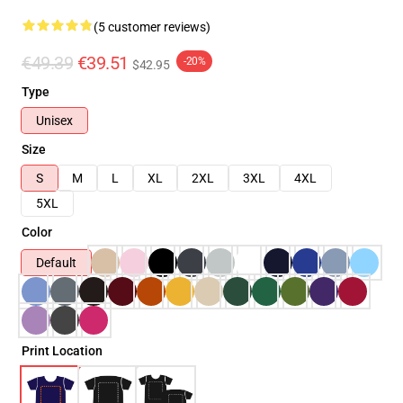
(5 customer reviews)
€49.39
€39.51
-20%
$42.95
Type
Unisex
Size
S
M
L
XL
2XL
3XL
4XL
5XL
Color
Default
Print Location