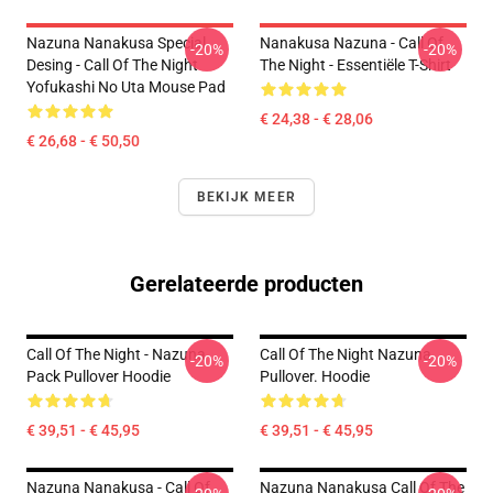
Nazuna Nanakusa Special
Nanakusa Nazuna - Call Of
-20%
-20%
Desing - Call Of The Night
The Night - Essentiële T-Shirt
Yofukashi No Uta Mouse Pad
€ 24,38 - € 28,06
€ 26,68 - € 50,50
BEKIJK MEER
Gerelateerde producten
Call Of The Night - Nazuna
Call Of The Night Nazuna
-20%
-20%
Pack Pullover Hoodie
Pullover. Hoodie
€ 39,51 - € 45,95
€ 39,51 - € 45,95
Nazuna Nanakusa - Call Of
Nazuna Nanakusa Call Of The