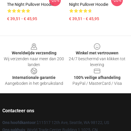
-20%
-20%
The Night Pullover Hoodie
Night Pullover Hoodie
€ 39,51 - € 45,95
€ 39,51 - € 45,95
Footer
Wereldwijde verzending
Winkel met vertrouwen
Wij verzenden naar meer dan 200
24/7 beschermd van klikken tot
landen
levering
Internationale garantie
100% veilige afhandeling
Aangeboden in het gebruiksland
PayPal / MasterCard / Visa
Contacteer ons
Ons hoofdkantoor
:
1
11517 12th Ave, Seattle, WA 98122, US
Ons pakhuis
: World Trade Center Building 1 1025, CN