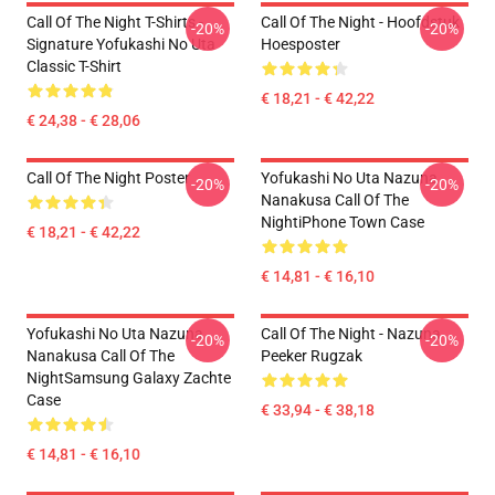
Call Of The Night T-Shirts -
Call Of The Night - Hoofdstuk
-20%
-20%
Signature Yofukashi No Uta
Hoesposter
Classic T-Shirt
€ 18,21 - € 42,22
€ 24,38 - € 28,06
Call Of The Night Poster
Yofukashi No Uta Nazuna
-20%
-20%
Nanakusa Call Of The
NightiPhone Town Case
€ 18,21 - € 42,22
€ 14,81 - € 16,10
Yofukashi No Uta Nazuna
Call Of The Night - Nazuna
-20%
-20%
Nanakusa Call Of The
Peeker Rugzak
NightSamsung Galaxy Zachte
Case
€ 33,94 - € 38,18
€ 14,81 - € 16,10