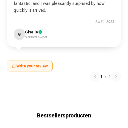
fantastic, and I was pleasantly surprised by how
quickly it arrived.
Jan 31, 2025
Giselle
G
Verified owner
Write your review
1
/
1
Bestsellersproducten