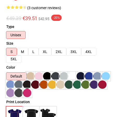
(3 customer reviews)
€49.39
€39.51
-20%
$42.95
Type
Unisex
Size
S
M
L
XL
2XL
3XL
4XL
5XL
Color
Default
Print Location