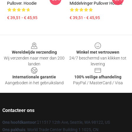
Pullover. Hoodie
Middelvinger Pullover Hoodie
€ 39,51 - € 45,95
€ 39,51 - € 45,95
Footer
Wereldwijde verzending
Winkel met vertrouwen
Wij verzenden naar meer dan 200
24/7 beschermd van klikken tot
landen
levering
Internationale garantie
100% veilige afhandeling
Aangeboden in het gebruiksland
PayPal / MasterCard / Visa
Contacteer ons
Ons hoofdkantoor
:
1
11517 12th Ave, Seattle, WA 98122, US
Ons pakhuis
: World Trade Center Building 1 1025, CN