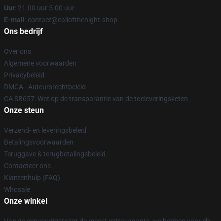
Uur
: 21.00 uur 5.00 uur
E-mail
: contact@callofthenight.shop
Ons bedrijf
Over ons
Algemene voorwaarden
Privacybeleid
DMCA - Auteursrechtbeleid
CA SB657: Wet op de transparantie van de toeleveringsketen
Onze steun
Verzend- en leveringsbeleid
Betalingsvoorwaarden
Teruggave & terugbetalingsbeleid
Contacteer ons
Klantenhulp (FAQ)
Whosale
Onze winkel