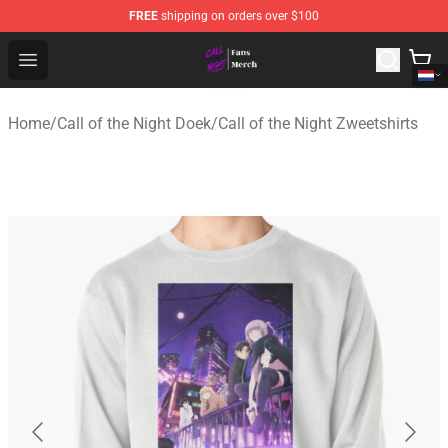
FREE
shipping on orders over $100
Call of the Night Store - Official Call of the Night Merch
Open menu
Home
/
Call of the Night Doek
/
Call of the Night Zweetshirts