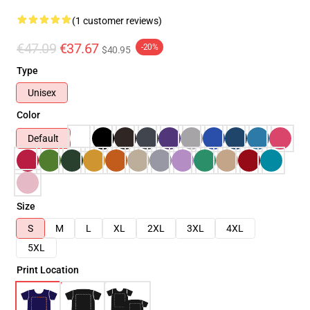
(1 customer reviews)
€47.09
€37.67
-20%
$40.95
Type
Unisex
Color
Default
Size
S
M
L
XL
2XL
3XL
4XL
5XL
Print Location