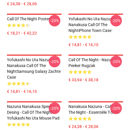
€ 24,38 - € 28,06
Call Of The Night Poster
Yofukashi No Uta Nazuna
-20%
-20%
Nanakusa Call Of The
NightiPhone Town Case
€ 18,21 - € 42,22
€ 14,81 - € 16,10
Yofukashi No Uta Nazuna
Call Of The Night - Nazuna
-20%
-20%
Nanakusa Call Of The
Peeker Rugzak
NightSamsung Galaxy Zachte
Case
€ 33,94 - € 38,18
€ 14,81 - € 16,10
Nazuna Nanakusa Special
Nanakusa Nazuna - Call Of
-20%
-20%
Desing - Call Of The Night
The Night - Essentiële T-Shirt
Yofukashi No Uta Mouse Pad
€ 24,38 - € 28,06