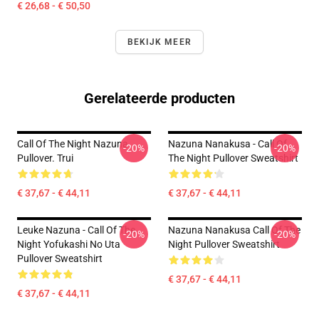
€ 26,68 - € 50,50
BEKIJK MEER
Gerelateerde producten
Call Of The Night Nazuna
Nazuna Nanakusa - Call Of
-20%
-20%
Pullover. Trui
The Night Pullover Sweatshirt
€ 37,67 - € 44,11
€ 37,67 - € 44,11
Leuke Nazuna - Call Of The
Nazuna Nanakusa Call Of The
-20%
-20%
Night Yofukashi No Uta
Night Pullover Sweatshirt
Pullover Sweatshirt
€ 37,67 - € 44,11
€ 37,67 - € 44,11