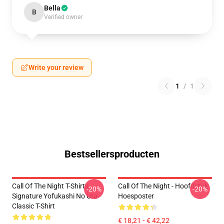
Bella
B
Verified owner
Write your review
1
/
1
Bestsellersproducten
Call Of The Night T-Shirts -
Call Of The Night - Hoofdstuk
-20%
-20%
Signature Yofukashi No Uta
Hoesposter
Classic T-Shirt
€ 18,21 - € 42,22