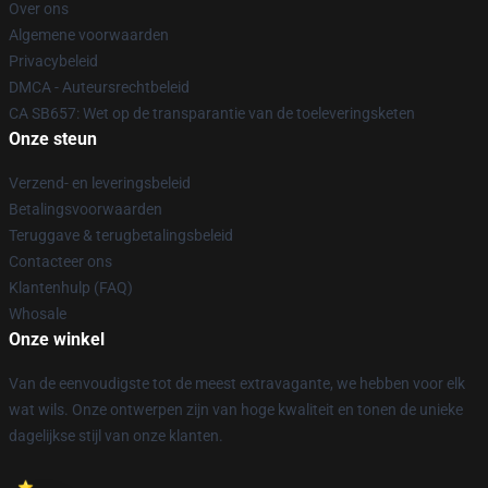
Over ons
Algemene voorwaarden
Privacybeleid
DMCA - Auteursrechtbeleid
CA SB657: Wet op de transparantie van de toeleveringsketen
Onze steun
Verzend- en leveringsbeleid
Betalingsvoorwaarden
Teruggave & terugbetalingsbeleid
Contacteer ons
Klantenhulp (FAQ)
Whosale
Onze winkel
Van de eenvoudigste tot de meest extravagante, we hebben voor elk
wat wils. Onze ontwerpen zijn van hoge kwaliteit en tonen de unieke
dagelijkse stijl van onze klanten.