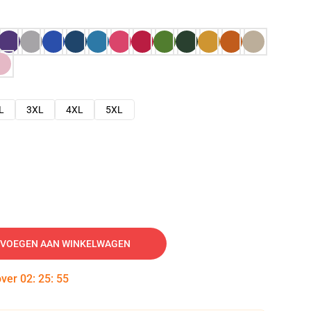
L
3XL
4XL
5XL
VOEGEN AAN WINKELWAGEN
over
02
:
25
:
54