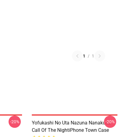
1
/
1
-20%
-20%
Yofukashi No Uta Nazuna Nanakusa
Call Of The NightiPhone Town Case