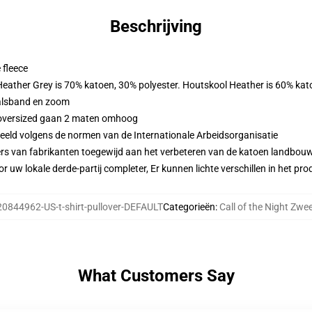
Beschrijving
 fleece
 Heather Grey is 70% katoen, 30% polyester. Houtskool Heather is 60% kat
alsband en zoom
n oversized gaan 2 maten omhoog
eeld volgens de normen van de Internationale Arbeidsorganisatie
ers van fabrikanten toegewijd aan het verbeteren van de katoen landbouw 
r uw lokale derde-partij completer, Er kunnen lichte verschillen in het p
20844962-US-t-shirt-pullover-DEFAULT
Categorieën
:
Call of the Night Zwee
What Customers Say