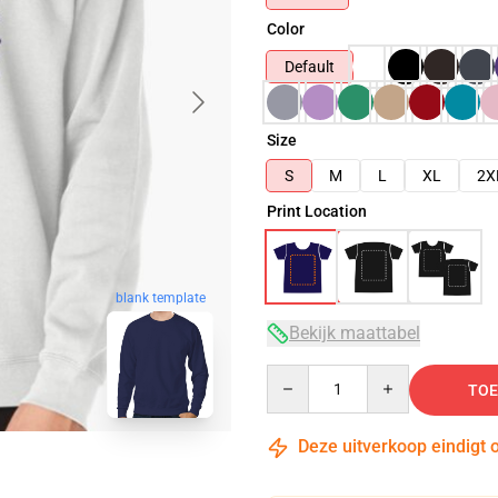
Color
Default
Size
S
M
L
XL
2X
Print Location
blank template
Bekijk maattabel
Quantity
TOE
Deze uitverkoop eindigt 