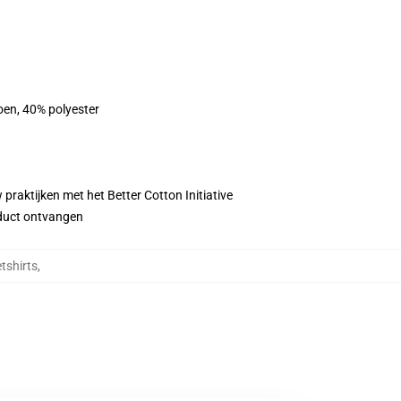
oen, 40% polyester
praktijken met het Better Cotton Initiative
roduct ontvangen
tshirts
,