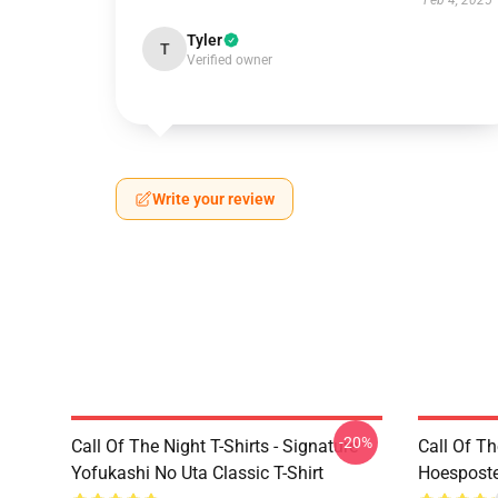
Feb 4, 2025
Tyler
T
Verified owner
Write your review
-20%
Call Of The Night T-Shirts - Signature
Call Of Th
Yofukashi No Uta Classic T-Shirt
Hoesposte