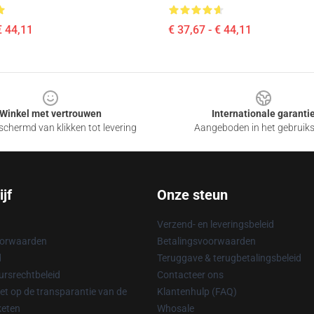
€ 44,11
€ 37,67 - € 44,11
Winkel met vertrouwen
Internationale garanti
chermd van klikken tot levering
Aangeboden in het gebruik
jf
Onze steun
Verzend- en leveringsbeleid
oorwaarden
Betalingsvoorwaarden
d
Teruggave & terugbetalingsbeleid
rsrechtbeleid
Contacteer ons
t op de transparantie van de
Klantenhulp (FAQ)
keten
Whosale