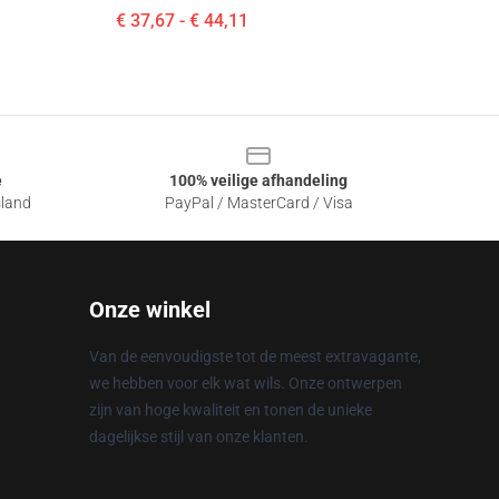
€ 37,67 - € 44,11
e
100% veilige afhandeling
sland
PayPal / MasterCard / Visa
Onze winkel
Van de eenvoudigste tot de meest extravagante,
we hebben voor elk wat wils. Onze ontwerpen
zijn van hoge kwaliteit en tonen de unieke
dagelijkse stijl van onze klanten.