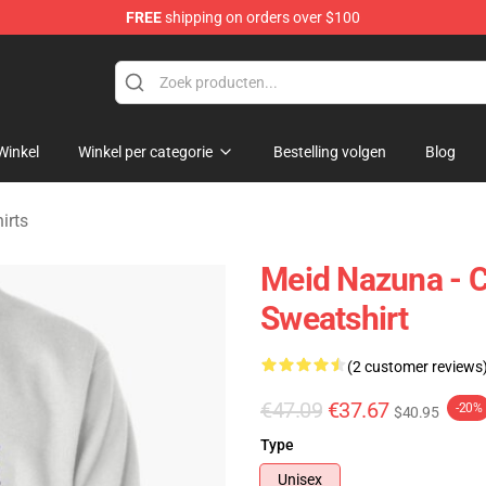
FREE
shipping on orders over $100
chandise Shop
Winkel
Winkel per categorie
Bestelling volgen
Blog
irts
Meid Nazuna - Ca
Sweatshirt
(2 customer reviews
€47.09
€37.67
-20%
$40.95
Type
Unisex