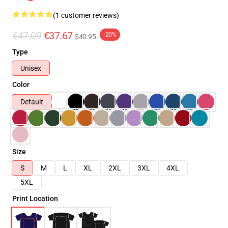
(1 customer reviews)
€47.09
€37.67
-20%
$40.95
Type
Unisex
Color
Default
Size
S
M
L
XL
2XL
3XL
4XL
5XL
Print Location