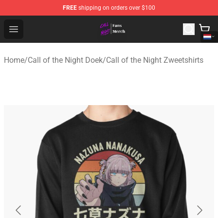
FREE
shipping on orders over $100
Call of the Night Store - Official Call of the Night Merch
Open menu
Home
/
Call of the Night Doek
/
Call of the Night Zweetshirts