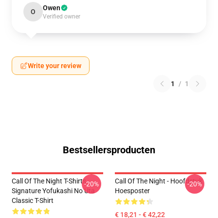
Owen
O
Verified owner
Write your review
1
/
1
Bestsellersproducten
Call Of The Night T-Shirts -
Call Of The Night - Hoofdstuk
-20%
-20%
Signature Yofukashi No Uta
Hoesposter
Classic T-Shirt
€ 18,21 - € 42,22