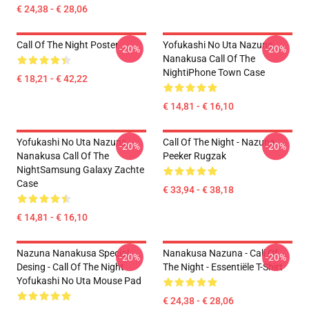
€ 24,38 - € 28,06
Call Of The Night Poster
Yofukashi No Uta Nazuna
-20%
-20%
Nanakusa Call Of The
NightiPhone Town Case
€ 18,21 - € 42,22
€ 14,81 - € 16,10
Yofukashi No Uta Nazuna
Call Of The Night - Nazuna
-20%
-20%
Nanakusa Call Of The
Peeker Rugzak
NightSamsung Galaxy Zachte
Case
€ 33,94 - € 38,18
€ 14,81 - € 16,10
Nazuna Nanakusa Special
Nanakusa Nazuna - Call Of
-20%
-20%
Desing - Call Of The Night
The Night - Essentiële T-Shirt
Yofukashi No Uta Mouse Pad
€ 24,38 - € 28,06