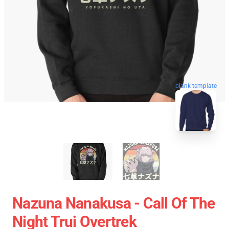
blank template
Nazuna Nanakusa - Call Of The
Night Trui Overtrek