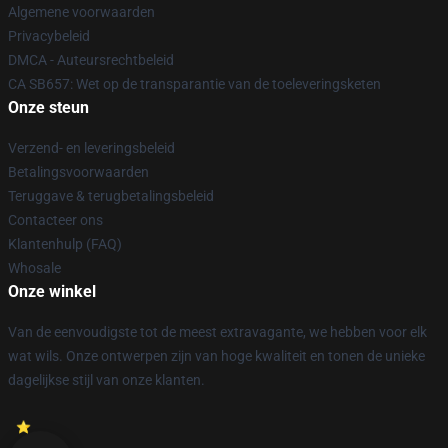
Algemene voorwaarden
Privacybeleid
DMCA - Auteursrechtbeleid
CA SB657: Wet op de transparantie van de toeleveringsketen
Onze steun
Verzend- en leveringsbeleid
Betalingsvoorwaarden
Teruggave & terugbetalingsbeleid
Contacteer ons
Klantenhulp (FAQ)
Whosale
Onze winkel
Van de eenvoudigste tot de meest extravagante, we hebben voor elk
wat wils. Onze ontwerpen zijn van hoge kwaliteit en tonen de unieke
dagelijkse stijl van onze klanten.