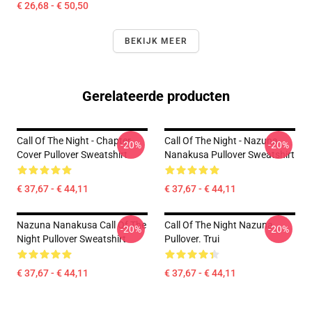
€ 26,68 - € 50,50
BEKIJK MEER
Gerelateerde producten
Call Of The Night - Chapter
Call Of The Night - Nazuna
-20%
-20%
Cover Pullover Sweatshirt
Nanakusa Pullover Sweatshirt
€ 37,67 - € 44,11
€ 37,67 - € 44,11
Nazuna Nanakusa Call Of The
Call Of The Night Nazuna
-20%
-20%
Night Pullover Sweatshirt
Pullover. Trui
€ 37,67 - € 44,11
€ 37,67 - € 44,11