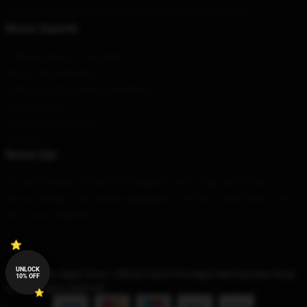
CA SB657: Lei de Transparência de Cadeia de Suprimentos
Nosso Suporte
Políticas de envio e entrega
Termos de pagamento
Políticas de devolução e reembolso
Contacte-nos
Ajuda ao cliente (FAQ)
Whosale
Nossa loja
Do mais simples ao mais extravagante, temos algo para todos.
Nossos designs são de alta qualidade e mostram o estilo diário único
dos nossos clientes.
UNLOCK
© Call of the Night Store - Official Call of the Night Merchandise Shop
10% OFF
2026 all rights reserved