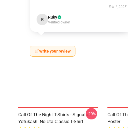
Feb 1, 2025
Ruby
R
Verified owner
Write your review
-20%
Call Of The Night T-Shirts - Signature
Call Of Th
Yofukashi No Uta Classic T-Shirt
Poster