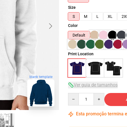
Size
S
M
L
XL
2X
Color
Default
Print Location
blank template
Ver guia de tamanhos
Quantity
Esta promoção termina