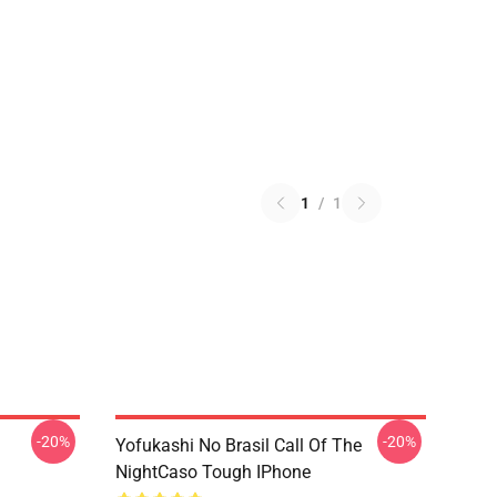
1
/
1
-20%
-20%
Yofukashi No Brasil Call Of The
NightCaso Tough IPhone