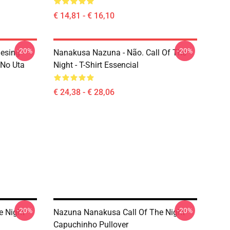
€ 14,81 - € 16,10
-20%
-20%
esing -
Nanakusa Nazuna - Não. Call Of The
 No Uta
Night - T-Shirt Essencial
€ 24,38 - € 28,06
-20%
-20%
e Night
Nazuna Nanakusa Call Of The Night
Capuchinho Pullover