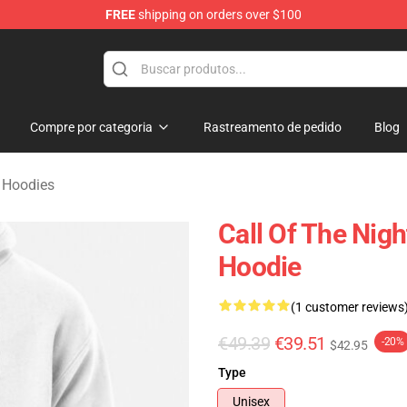
FREE
shipping on orders over $100
chandise Shop
Compre por categoria
Rastreamento de pedido
Blog
t Hoodies
Call Of The Nigh
Hoodie
(1 customer reviews
€49.39
€39.51
-20%
$42.95
Type
Unisex