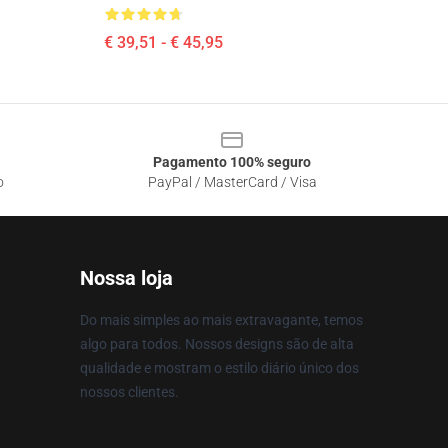
€ 39,51 - € 45,95
Pagamento 100% seguro
o
PayPal / MasterCard / Visa
Nossa loja
Do mais simples ao mais extravagante, temos
algo para todos. Nossos designs são de alta
qualidade e mostram o estilo diário único dos
nossos clientes.