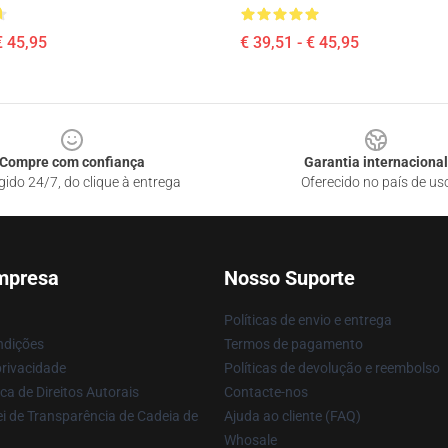
€ 45,95
€ 39,51 - € 45,95
Compre com confiança
Garantia internacional
gido 24/7, do clique à entrega
Oferecido no país de us
mpresa
Nosso Suporte
Políticas de envio e entrega
ndições
Termos de pagamento
privacidade
Políticas de devolução e reembolso
ca de Direitos Autorais
Contacte-nos
i de Transparência de Cadeia de
Ajuda ao cliente (FAQ)
Whosale