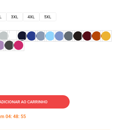
L
3XL
4XL
5XL
ADICIONAR AO CARRINHO
 em
04
:
48
:
54