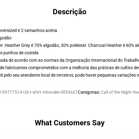
Descrição
oversized ir 2 tamanhos acima
lgodão
er. Heather Grey é 70% algodão, 30% poliéster. Charcoal Heather é 60% a
 e punhos de costela
aliada de acordo com as normas da Organização Internacional do Trabalh
de fabricantes comprometidos com a melhoria das práticas de cultivo de
ê pelo seu atendente local de terceiros, pode haver pequenas variações 
139777514-US-t-shirt-mhoodie-DEFAULT
Categorias
:
Call of the Night Ho
What Customers Say