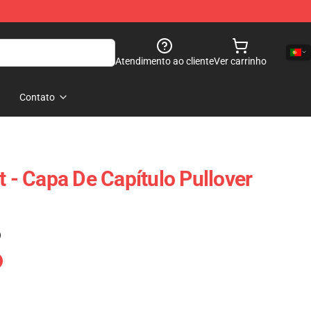
Atendimento ao cliente
Ver carrinho
Contato
t - Capa De Capítulo Pullover
)