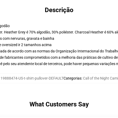
Descrição
lgodão
er. Heather Grey é 70% algodão, 30% poliéster. Charcoal Heather é 60% a
s com nervuras, gravata e bainha
e oversized ir 2 tamanhos acima
aliada de acordo com as normas da Organização Internacional do Trabalh
de fabricantes comprometidos com a melhoria das práticas de cultivo de
ê pelo seu atendente local de terceiros, pode haver pequenas variações 
119888474-US-t-shirt-pullover-DEFAULT
Categorias
:
Call of the Night Cam
What Customers Say