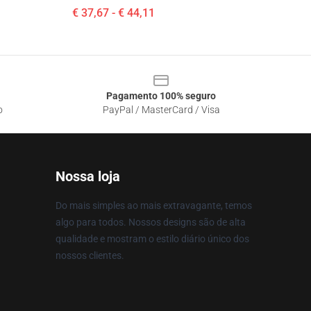
€ 37,67 - € 44,11
Pagamento 100% seguro
o
PayPal / MasterCard / Visa
Nossa loja
Do mais simples ao mais extravagante, temos
algo para todos. Nossos designs são de alta
qualidade e mostram o estilo diário único dos
nossos clientes.