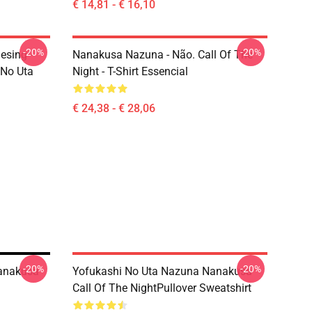
€ 14,81 - € 16,10
-20%
-20%
esing -
Nanakusa Nazuna - Não. Call Of The
 No Uta
Night - T-Shirt Essencial
€ 24,38 - € 28,06
-20%
-20%
Nanakusa
Yofukashi No Uta Nazuna Nanakusa
Call Of The NightPullover Sweatshirt