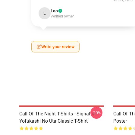
Jan 31, 2025
Leo
L
Verified owner
Write your review
-20%
Call Of The Night T-Shirts - Signature
Call Of Th
Yofukashi No Uta Classic T-Shirt
Poster