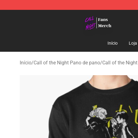
Call of the Night Store - Official Call of the Night Mer
Início
Loja
Início
/
Call of the Night Pano de pano
/
Call of the Nigh