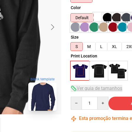
Color
Default
Size
S
M
L
XL
2X
Print Location
blank template
Ver guia de tamanhos
Quantity
Esta promoção termina