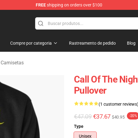
FREE
shipping on orders over $100
chandise Shop
Compre por categoria
Rastreamento de pedido
Blog
t Camisetas
Call Of The Nig
Pullover
(1 customer reviews
€47.09
€37.67
-20%
$40.95
Type
Unisex