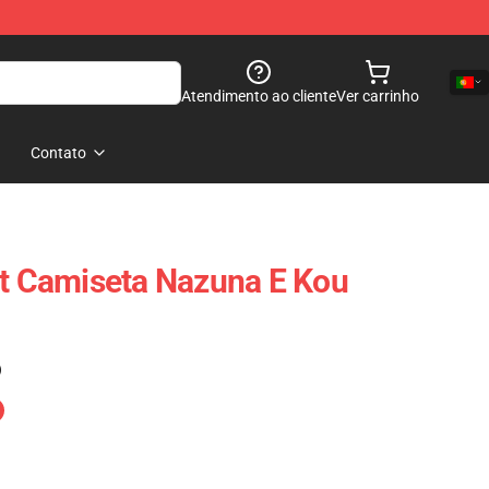
Atendimento ao cliente
Ver carrinho
Contato
ht Camiseta Nazuna E Kou
)