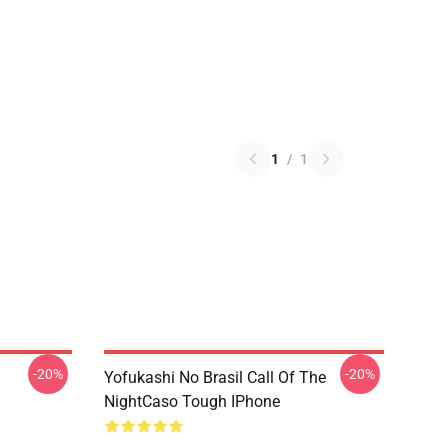
1
/
1
-20%
-20%
Yofukashi No Brasil Call Of The
NightCaso Tough IPhone