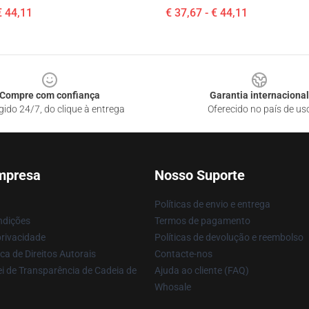
€ 44,11
€ 37,67 - € 44,11
Compre com confiança
Garantia internacional
gido 24/7, do clique à entrega
Oferecido no país de us
mpresa
Nosso Suporte
Políticas de envio e entrega
ndições
Termos de pagamento
privacidade
Políticas de devolução e reembolso
ca de Direitos Autorais
Contacte-nos
i de Transparência de Cadeia de
Ajuda ao cliente (FAQ)
Whosale