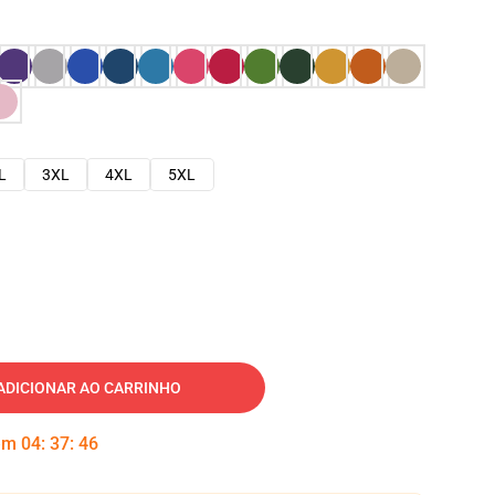
L
3XL
4XL
5XL
ADICIONAR AO CARRINHO
 em
04
:
37
:
45