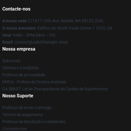
Contacte-nos
A nossa sede
:
1
11517 12th Ave, Seattle, WA 98122, EUA
O nosso armazém
: Edifício do World Trade Center 1 1025, CN
Hour
: 9AM – 5PM (Mon – Fri)
Email
: contact@callofthenight.shop
Nossa empresa
Sobre nós
Termos e Condições
Políticas de privacidade
DMCA - Política de Direitos Autorais
CA SB657: Lei de Transparência de Cadeia de Suprimentos
Nosso Suporte
Políticas de envio e entrega
Termos de pagamento
Políticas de devolução e reembolso
Contacte-nos