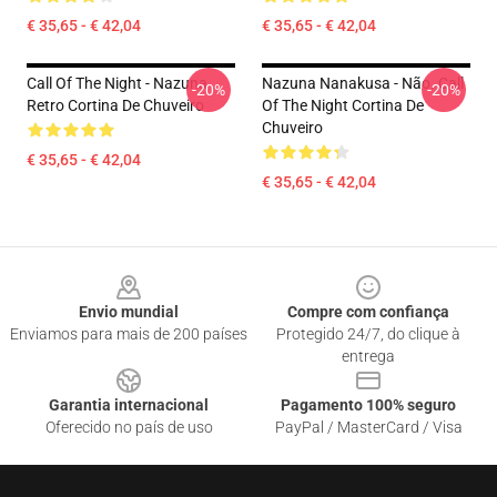
€ 35,65 - € 42,04
€ 35,65 - € 42,04
Call Of The Night - Nazuna
Nazuna Nanakusa - Não. Call
-20%
-20%
Retro Cortina De Chuveiro
Of The Night Cortina De
Chuveiro
€ 35,65 - € 42,04
€ 35,65 - € 42,04
Footer
Envio mundial
Compre com confiança
Enviamos para mais de 200 países
Protegido 24/7, do clique à
entrega
Garantia internacional
Pagamento 100% seguro
Oferecido no país de uso
PayPal / MasterCard / Visa