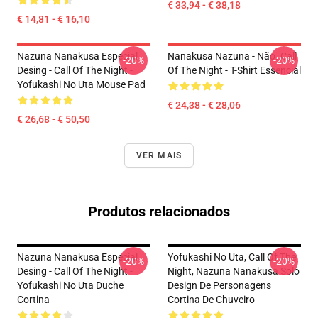
€ 33,94 - € 38,18
€ 14,81 - € 16,10
Nazuna Nanakusa Especial
Nanakusa Nazuna - Não. Call
-20%
-20%
Desing - Call Of The Night -
Of The Night - T-Shirt Essencial
Yofukashi No Uta Mouse Pad
€ 24,38 - € 28,06
€ 26,68 - € 50,50
VER MAIS
Produtos relacionados
Nazuna Nanakusa Especial
Yofukashi No Uta, Call Of The
-20%
-20%
Desing - Call Of The Night -
Night, Nazuna Nanakusa Solo
Yofukashi No Uta Duche
Design De Personagens
Cortina
Cortina De Chuveiro