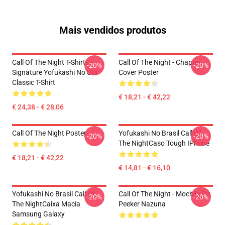
Mais vendidos produtos
Call Of The Night T-Shirts -
Call Of The Night - Chapter
-20%
-20%
Signature Yofukashi No Uta
Cover Poster
Classic T-Shirt
€ 18,21 - € 42,22
€ 24,38 - € 28,06
Call Of The Night Poster
Yofukashi No Brasil Call Of
-20%
-20%
The NightCaso Tough IPhone
€ 18,21 - € 42,22
€ 14,81 - € 16,10
Yofukashi No Brasil Call Of
Call Of The Night - Mochila De
-20%
-20%
The NightCaixa Macia
Peeker Nazuna
Samsung Galaxy