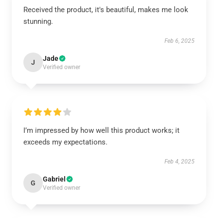
Received the product, it's beautiful, makes me look
stunning.
Feb 6, 2025
Jade
J
Verified owner
I’m impressed by how well this product works; it
exceeds my expectations.
Feb 4, 2025
Gabriel
G
Verified owner