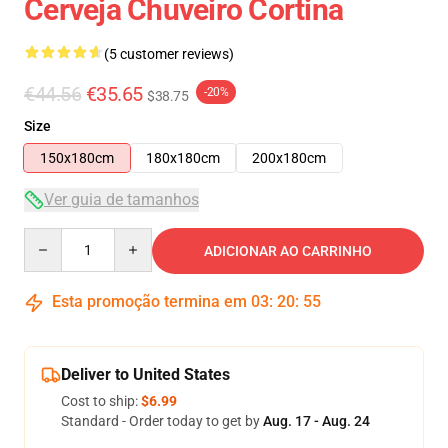
Cerveja Chuveiro Cortina
(5 customer reviews)
€44.56
€35.65
-20%
$38.75
Size
150x180cm
180x180cm
200x180cm
Ver guia de tamanhos
Quantity
ADICIONAR AO CARRINHO
Esta promoção termina em
03
:
20
:
54
Deliver to United States
Cost to ship:
$6.99
Standard - Order today to get by
Aug. 17 - Aug. 24