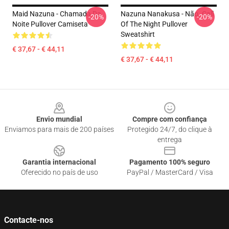
Maid Nazuna - Chamada Da
Nazuna Nanakusa - Não. Call
-20%
-20%
Noite Pullover Camiseta
Of The Night Pullover
Sweatshirt
€ 37,67 - € 44,11
€ 37,67 - € 44,11
Footer
Envio mundial
Compre com confiança
Enviamos para mais de 200 países
Protegido 24/7, do clique à
entrega
Garantia internacional
Pagamento 100% seguro
Oferecido no país de uso
PayPal / MasterCard / Visa
Contacte-nos