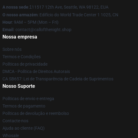
A nossa sede
:
1
11517 12th Ave, Seattle, WA 98122, EUA
O nosso armazém
: Edifício do World Trade Center 1 1025, CN
Hour
: 9AM – 5PM (Mon – Fri)
Email
: contact@callofthenight.shop
Nossa empresa
Sobre nós
Termos e Condições
Políticas de privacidade
DMCA - Política de Direitos Autorais
CA SB657: Lei de Transparência de Cadeia de Suprimentos
Nosso Suporte
Políticas de envio e entrega
Termos de pagamento
Políticas de devolução e reembolso
Contacte-nos
Ajuda ao cliente (FAQ)
Whosale