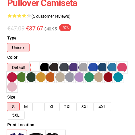
Pullover Camiseta
(5 customer reviews)
€47.09
€37.67
-20%
$40.95
Type
Unisex
Color
Default
Size
S
M
L
XL
2XL
3XL
4XL
5XL
Print Location