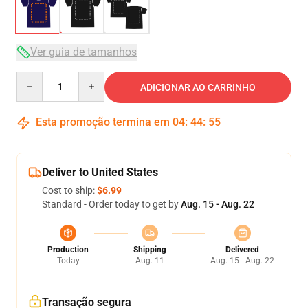
Ver guia de tamanhos
Quantity
ADICIONAR AO CARRINHO
Esta promoção termina em
04
:
44
:
54
Deliver to United States
Cost to ship:
$6.99
Standard - Order today to get by
Aug. 15 - Aug. 22
Production
Shipping
Delivered
Today
Aug. 11
Aug. 15 - Aug. 22
Transação segura