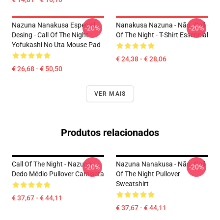
Nazuna Nanakusa Especial
Nanakusa Nazuna - Não. Call
-20%
-20%
Desing - Call Of The Night -
Of The Night - T-Shirt Essencial
Yofukashi No Uta Mouse Pad
€ 24,38 - € 28,06
€ 26,68 - € 50,50
VER MAIS
Produtos relacionados
Call Of The Night - Nazuna
Nazuna Nanakusa - Não. Call
-20%
-20%
Dedo Médio Pullover Camiseta
Of The Night Pullover
Sweatshirt
€ 37,67 - € 44,11
€ 37,67 - € 44,11