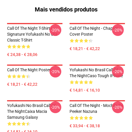
Mais vendidos produtos
Call Of The Night T-Shirts -
Call Of The Night - Chapter
-20%
-20%
Signature Yofukashi No Uta
Cover Poster
Classic T-Shirt
€ 18,21 - € 42,22
€ 24,38 - € 28,06
Call Of The Night Poster
Yofukashi No Brasil Call Of
-20%
-20%
The NightCaso Tough IPhone
€ 18,21 - € 42,22
€ 14,81 - € 16,10
Yofukashi No Brasil Call Of
Call Of The Night - Mochila De
-20%
-20%
The NightCaixa Macia
Peeker Nazuna
Samsung Galaxy
€ 33,94 - € 38,18
€ 14,81 - € 16,10