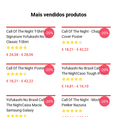
Mais vendidos produtos
Call Of The Night T-Shirts -
Call Of The Night - Chapter
-20%
-20%
Signature Yofukashi No Uta
Cover Poster
Classic T-Shirt
€ 18,21 - € 42,22
€ 24,38 - € 28,06
Call Of The Night Poster
Yofukashi No Brasil Call Of
-20%
-20%
The NightCaso Tough IPhone
€ 18,21 - € 42,22
€ 14,81 - € 16,10
Yofukashi No Brasil Call Of
Call Of The Night - Mochila De
-20%
-20%
The NightCaixa Macia
Peeker Nazuna
Samsung Galaxy