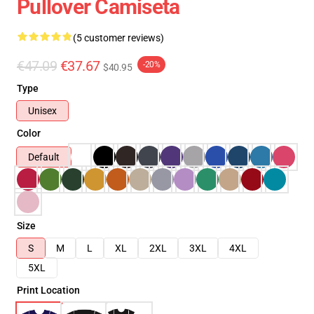
Pullover Camiseta
(5 customer reviews)
€47.09
€37.67
-20%
$40.95
Type
Unisex
Color
Default
Size
S
M
L
XL
2XL
3XL
4XL
5XL
Print Location