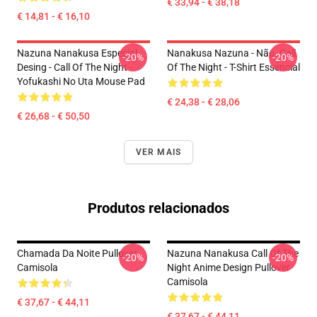
€ 33,94 - € 38,18
€ 14,81 - € 16,10
Nazuna Nanakusa Especial
Nanakusa Nazuna - Não. Call
-20%
-20%
Desing - Call Of The Night -
Of The Night - T-Shirt Essencial
Yofukashi No Uta Mouse Pad
€ 24,38 - € 28,06
€ 26,68 - € 50,50
VER MAIS
Produtos relacionados
Chamada Da Noite Pullover
Nazuna Nanakusa Call Of The
-20%
-20%
Camisola
Night Anime Design Pullover
Camisola
€ 37,67 - € 44,11
€ 37,67 - € 44,11