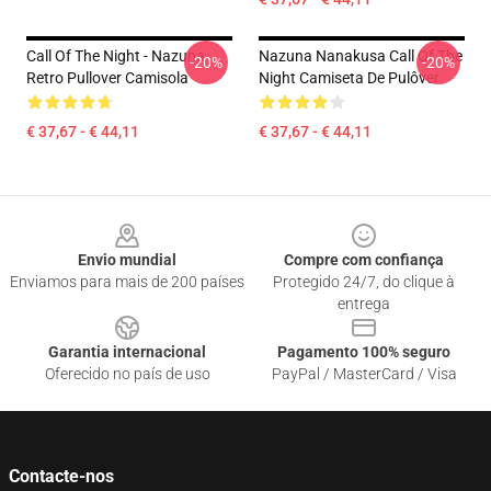
Call Of The Night - Nazuna
Nazuna Nanakusa Call Of The
-20%
-20%
Retro Pullover Camisola
Night Camiseta De Pulôver
€ 37,67 - € 44,11
€ 37,67 - € 44,11
Footer
Envio mundial
Compre com confiança
Enviamos para mais de 200 países
Protegido 24/7, do clique à
entrega
Garantia internacional
Pagamento 100% seguro
Oferecido no país de uso
PayPal / MasterCard / Visa
Contacte-nos