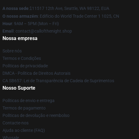
A nossa sede
:
1
11517 12th Ave, Seattle, WA 98122, EUA
O nosso armazém
: Edifício do World Trade Center 1 1025, CN
Hour
: 9AM – 5PM (Mon – Fri)
Email
: contact@callofthenight.shop
Nossa empresa
Sobre nós
Termos e Condições
Políticas de privacidade
DMCA - Política de Direitos Autorais
CA SB657: Lei de Transparência de Cadeia de Suprimentos
Nosso Suporte
Políticas de envio e entrega
Termos de pagamento
Políticas de devolução e reembolso
Contacte-nos
Ajuda ao cliente (FAQ)
Whosale