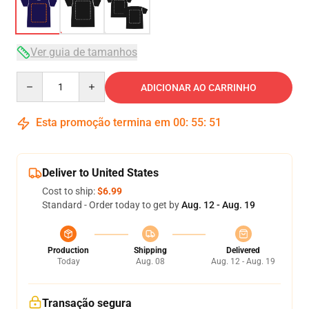
Ver guia de tamanhos
Quantity
ADICIONAR AO CARRINHO
Esta promoção termina em
00
:
55
:
51
Deliver to United States
Cost to ship:
$6.99
Standard - Order today to get by
Aug. 12 - Aug. 19
Production
Shipping
Delivered
Today
Aug. 08
Aug. 12 - Aug. 19
Transação segura