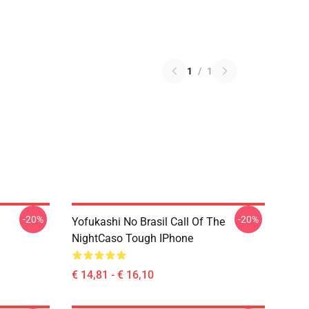
1
/
1
-20%
-20%
Yofukashi No Brasil Call Of The
NightCaso Tough IPhone
€ 14,81 - € 16,10