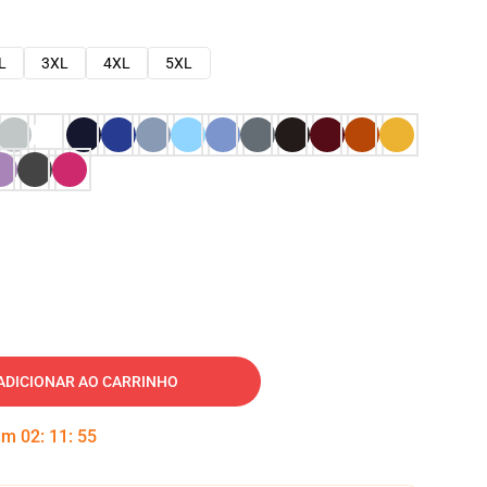
L
3XL
4XL
5XL
ADICIONAR AO CARRINHO
 em
02
:
11
:
54