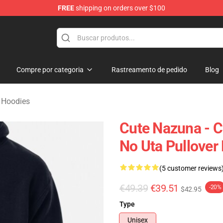
FREE
shipping on orders over $100
chandise Shop
Compre por categoria
Rastreamento de pedido
Blog
t Hoodies
Cute Nazuna - 
No Uta Pullover
(5 customer reviews
€49.39
€39.51
-20%
$42.95
Type
Unisex