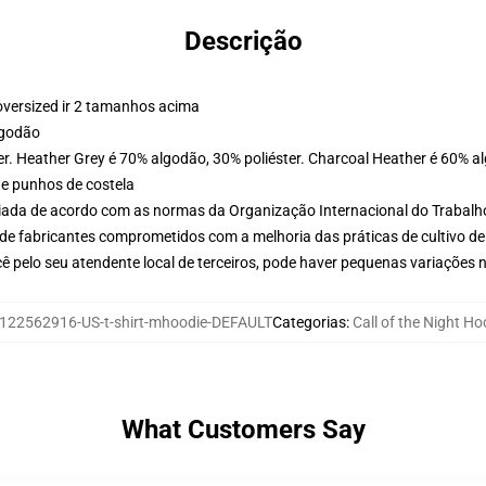
Descrição
oversized ir 2 tamanhos acima
lgodão
er. Heather Grey é 70% algodão, 30% poliéster. Charcoal Heather é 60% a
 e punhos de costela
aliada de acordo com as normas da Organização Internacional do Trabalh
de fabricantes comprometidos com a melhoria das práticas de cultivo de
ê pelo seu atendente local de terceiros, pode haver pequenas variações 
122562916-US-t-shirt-mhoodie-DEFAULT
Categorias
:
Call of the Night Ho
What Customers Say