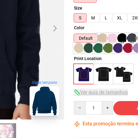
Size
S
M
L
XL
2X
Color
Default
Print Location
blank template
Ver guia de tamanhos
Quantity
Esta promoção termina