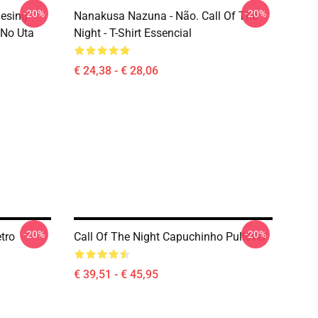
-20%
-20%
esing -
Nanakusa Nazuna - Não. Call Of The
 No Uta
Night - T-Shirt Essencial
€ 24,38 - € 28,06
-20%
-20%
tro
Call Of The Night Capuchinho Pullover
€ 39,51 - € 45,95