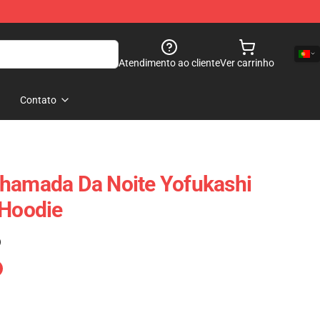
Atendimento ao cliente
Ver carrinho
Contato
Chamada Da Noite Yofukashi
 Hoodie
)