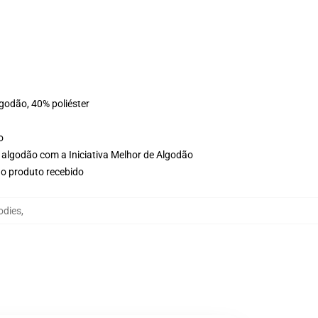
lgodão, 40% poliéster
o
 algodão com a Iniciativa Melhor de Algodão
no produto recebido
odies
,