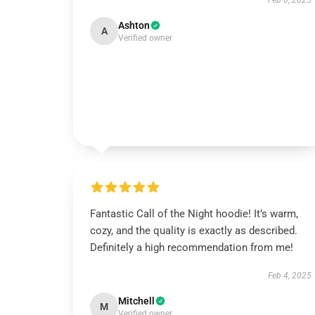
Feb 6, 2025
Ashton
A
Verified owner
Fantastic Call of the Night hoodie! It’s warm,
cozy, and the quality is exactly as described.
Definitely a high recommendation from me!
Feb 4, 2025
Mitchell
M
Verified owner