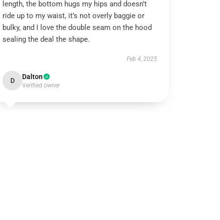
length, the bottom hugs my hips and doesn’t
ride up to my waist, it’s not overly baggie or
bulky, and I love the double seam on the hood
sealing the deal the shape.
Feb 4, 2025
Dalton
D
Verified owner