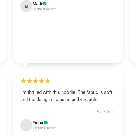
Mark
M
Verified owner
I’m thrilled with this hoodie. The fabric is soft,
and the design is classic and versatile.
Feb 3, 2025
Fiona
F
Verified owner