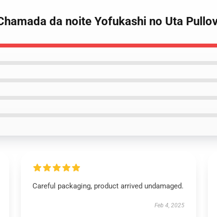
 Chamada da noite Yofukashi no Uta Pullo
Careful packaging, product arrived undamaged.
Feb 4, 2025