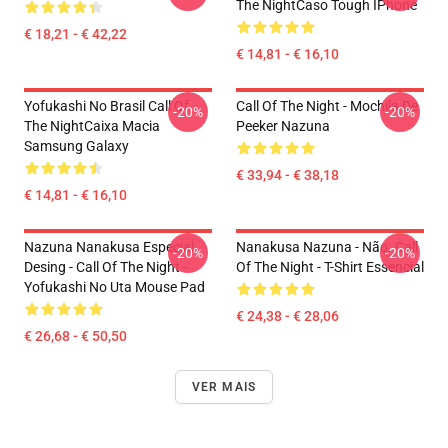
The NightCaso Tough IPhone
€ 18,21 - € 42,22
€ 14,81 - € 16,10
Yofukashi No Brasil Call Of
Call Of The Night - Mochila De
-20%
-20%
The NightCaixa Macia
Peeker Nazuna
Samsung Galaxy
€ 33,94 - € 38,18
€ 14,81 - € 16,10
Nazuna Nanakusa Especial
Nanakusa Nazuna - Não. Call
-20%
-20%
Desing - Call Of The Night -
Of The Night - T-Shirt Essencial
Yofukashi No Uta Mouse Pad
€ 24,38 - € 28,06
€ 26,68 - € 50,50
VER MAIS