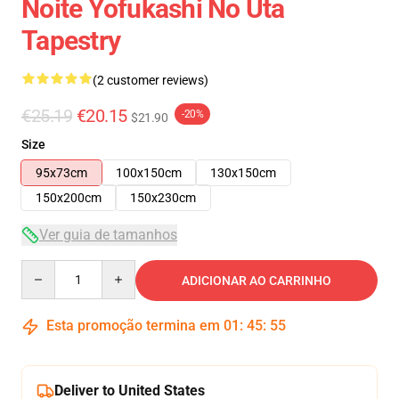
Noite Yofukashi No Uta
Tapestry
(2 customer reviews)
€25.19
€20.15
-20%
$21.90
Size
95x73cm
100x150cm
130x150cm
150x200cm
150x230cm
Ver guia de tamanhos
Quantity
ADICIONAR AO CARRINHO
Esta promoção termina em
01
:
45
:
54
Deliver to United States