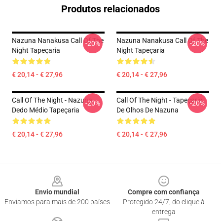
Produtos relacionados
Nazuna Nanakusa Call Of The
Nazuna Nanakusa Call Of The
-20%
-20%
Night Tapeçaria
Night Tapeçaria
€ 20,14 - € 27,96
€ 20,14 - € 27,96
Call Of The Night - Nazuna
Call Of The Night - Tapeçaria
-20%
-20%
Dedo Médio Tapeçaria
De Olhos De Nazuna
€ 20,14 - € 27,96
€ 20,14 - € 27,96
Footer
Envio mundial
Compre com confiança
Enviamos para mais de 200 países
Protegido 24/7, do clique à
entrega