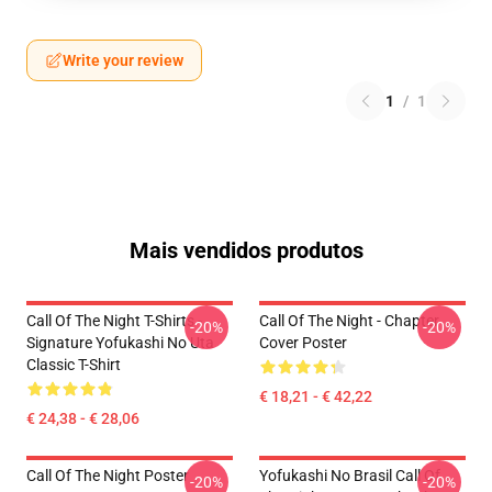
Write your review
1
/
1
Mais vendidos produtos
Call Of The Night T-Shirts -
Call Of The Night - Chapter
-20%
-20%
Signature Yofukashi No Uta
Cover Poster
Classic T-Shirt
€ 18,21 - € 42,22
€ 24,38 - € 28,06
Call Of The Night Poster
Yofukashi No Brasil Call Of
-20%
-20%