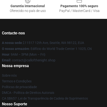
Garantia internacional
Pagamento 100% seguro
Oferecido no país de uso
PayPal / MasterCard / Visa
Contacte-nos
A nossa sede
:
1
11517 12th Ave, Seattle, WA 98122, EUA
O nosso armazém
: Edifício do World Trade Center 1 1025, CN
Hour
: 9AM – 5PM (Mon – Fri)
Email
: contact@callofthenight.shop
Nossa empresa
Sobre nós
Termos e Condições
Políticas de privacidade
DMCA - Política de Direitos Autorais
CA SB657: Lei de Transparência de Cadeia de Suprimentos
Nosso Suporte