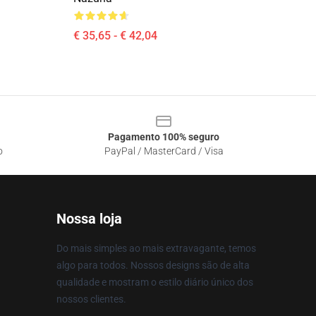
€ 35,65 - € 42,04
Pagamento 100% seguro
o
PayPal / MasterCard / Visa
Nossa loja
Do mais simples ao mais extravagante, temos
algo para todos. Nossos designs são de alta
qualidade e mostram o estilo diário único dos
nossos clientes.