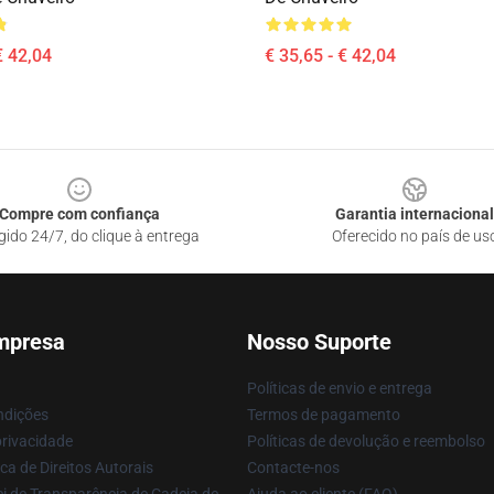
€ 42,04
€ 35,65 - € 42,04
Compre com confiança
Garantia internacional
gido 24/7, do clique à entrega
Oferecido no país de us
mpresa
Nosso Suporte
Políticas de envio e entrega
ndições
Termos de pagamento
privacidade
Políticas de devolução e reembolso
ca de Direitos Autorais
Contacte-nos