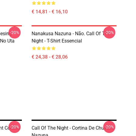
€ 14,81 - € 16,10
-20%
-20%
esing -
Nanakusa Nazuna - Não. Call Of The
 No Uta
Night - T-Shirt Essencial
€ 24,38 - € 28,06
-20%
-20%
ht Cortina
Call Of The Night - Cortina De Chuveiro
Nazuna