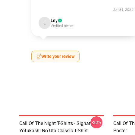
Jan 31, 2025
Lily
L
Verified owner
Write your review
-20%
Call Of The Night T-Shirts - Signature
Call Of Th
Yofukashi No Uta Classic T-Shirt
Poster