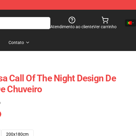
Atendimento ao cliente
Ver carrinho
Contato
 Call Of The Night Design De
e Chuveiro
)
200x180cm