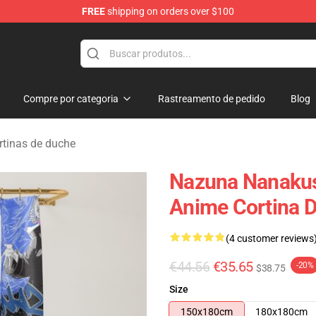
FREE
shipping on orders over $100
chandise Shop
Compre por categoria
Rastreamento de pedido
Blog
ortinas de duche
Nazuna Nanakusa
Anime Cortina D
(4 customer reviews
€44.56
€35.65
-20%
$38.75
Size
150x180cm
180x180cm