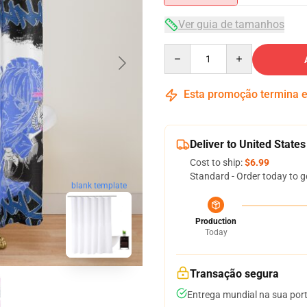
Ver guia de tamanhos
Quantity
Esta promoção termina
Deliver to United States
Cost to ship:
$6.99
Standard - Order today to g
blank template
Production
Today
Transação segura
Entrega mundial na sua por