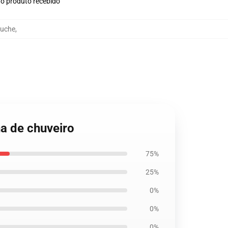
no produto recebido
duche
,
na de chuveiro
75%
25%
0%
0%
0%