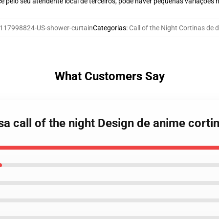
ê pelo seu atendente local de terceiros, pode haver pequenas variações 
117998824-US-shower-curtain
Categorias
:
Call of the Night Cortinas de 
What Customers Say
a call of the night Design de anime corti