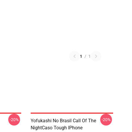
1
/
1
-20%
-20%
Yofukashi No Brasil Call Of The
NightCaso Tough IPhone