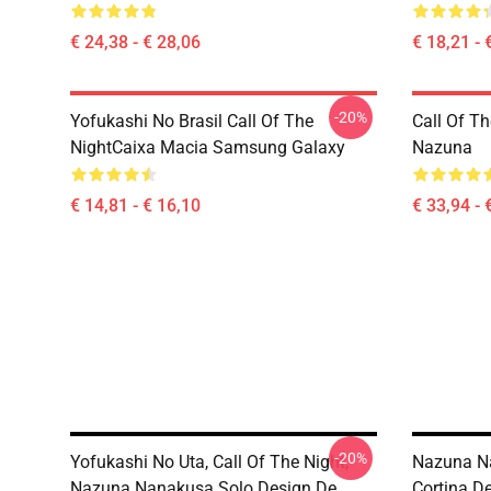
€ 24,38 - € 28,06
€ 18,21 - 
-20%
Yofukashi No Brasil Call Of The
Call Of Th
NightCaixa Macia Samsung Galaxy
Nazuna
€ 14,81 - € 16,10
€ 33,94 - 
-20%
Yofukashi No Uta, Call Of The Night,
Nazuna Na
Nazuna Nanakusa Solo Design De
Cortina D