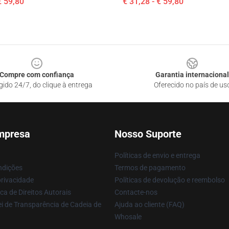
€ 59,80
€ 31,28 - € 59,80
Compre com confiança
Garantia internacional
gido 24/7, do clique à entrega
Oferecido no país de us
mpresa
Nosso Suporte
Políticas de envio e entrega
ndições
Termos de pagamento
privacidade
Políticas de devolução e reembolso
ca de Direitos Autorais
Contacte-nos
i de Transparência de Cadeia de
Ajuda ao cliente (FAQ)
Whosale