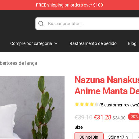
FREE
shipping on orders over $100
chandise Shop
Compre por categoria
Rastreamento de pedido
Blog
obertores de lança
Nazuna Nanakusa
Anime Manta D
(5 customer reviews
€39.10
€31.28
-20%
$34.00
Size
30inx40in
35inX47in