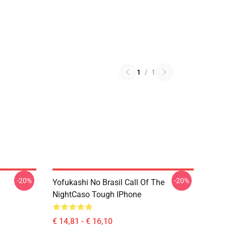
1
/
1
-20%
-20%
Yofukashi No Brasil Call Of The
NightCaso Tough IPhone
€ 14,81 - € 16,10