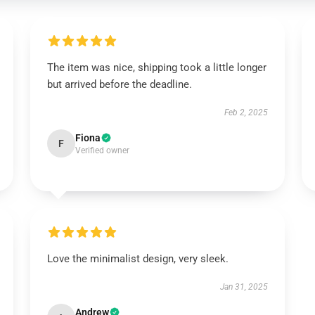
The item was nice, shipping took a little longer
but arrived before the deadline.
Feb 2, 2025
Fiona
F
Verified owner
Love the minimalist design, very sleek.
Jan 31, 2025
Andrew