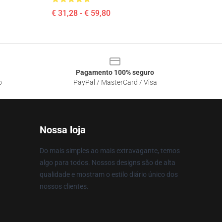
€ 31,28 - € 59,80
Pagamento 100% seguro
o
PayPal / MasterCard / Visa
Nossa loja
Do mais simples ao mais extravagante, temos
algo para todos. Nossos designs são de alta
qualidade e mostram o estilo diário único dos
nossos clientes.