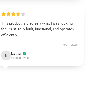
This product is precisely what I was looking
for. It’s sturdily built, functional, and operates
efficiently.
Feb 1, 2025
Nathan
N
Verified owner