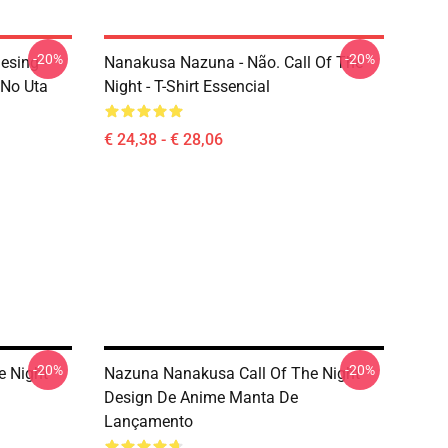
-20%
-20%
esing -
Nanakusa Nazuna - Não. Call Of The
 No Uta
Night - T-Shirt Essencial
€ 24,38 - € 28,06
-20%
-20%
e Night
Nazuna Nanakusa Call Of The Night
Design De Anime Manta De
Lançamento