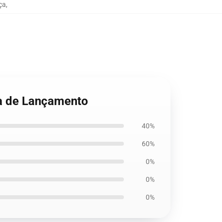
ça
,
ta de Lançamento
40%
60%
0%
0%
0%