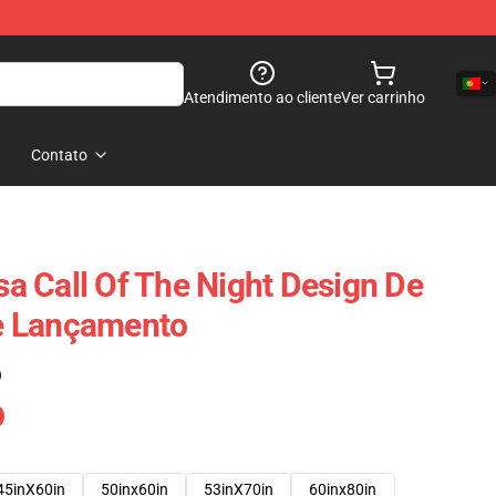
Atendimento ao cliente
Ver carrinho
Contato
 Call Of The Night Design De
e Lançamento
)
45inX60in
50inx60in
53inX70in
60inx80in