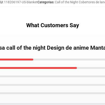
KU
:
118206197-US-blanket
Categorias
:
Call of the Night Cobertores de lan
What Customers Say
sa call of the night Design de anime Man