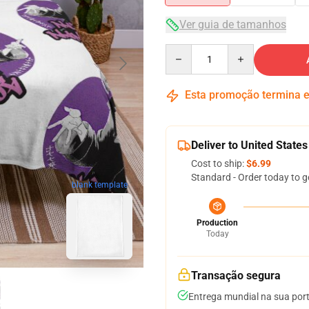
Ver guia de tamanhos
Quantity
Esta promoção termina
Deliver to United States
Cost to ship:
$6.99
Standard - Order today to g
blank template
Production
Today
Transação segura
Entrega mundial na sua por