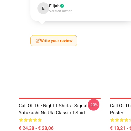
Elijah
E
Verified owner
Write your review
-20%
Call Of The Night T-Shirts - Signature
Call Of Th
Yofukashi No Uta Classic T-Shirt
Poster
€ 24,38 - € 28,06
€ 18,21 - 