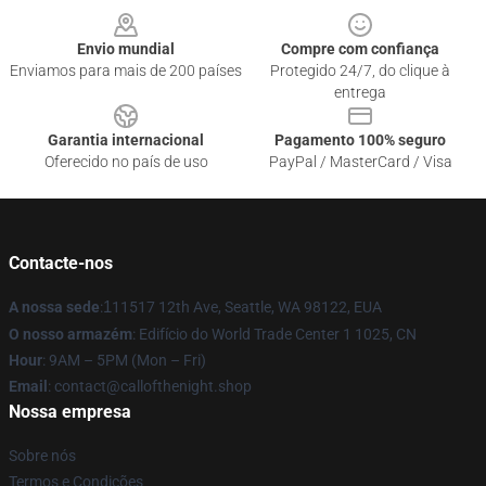
Envio mundial
Compre com confiança
Enviamos para mais de 200 países
Protegido 24/7, do clique à
entrega
Garantia internacional
Pagamento 100% seguro
Oferecido no país de uso
PayPal / MasterCard / Visa
Contacte-nos
A nossa sede
:
1
11517 12th Ave, Seattle, WA 98122, EUA
O nosso armazém
: Edifício do World Trade Center 1 1025, CN
Hour
: 9AM – 5PM (Mon – Fri)
Email
: contact@callofthenight.shop
Nossa empresa
Sobre nós
Termos e Condições