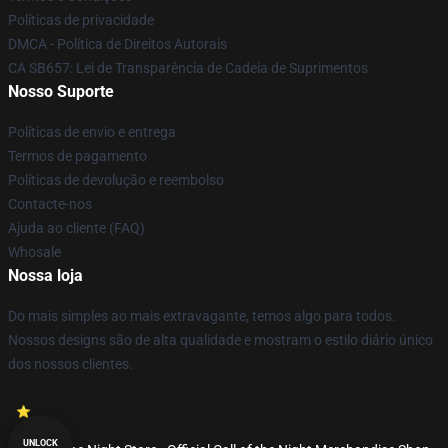
Políticas de privacidade
DMCA - Política de Direitos Autorais
CA SB657: Lei de Transparência de Cadeia de Suprimentos
Nosso Suporte
Políticas de envio e entrega
Termos de pagamento
Políticas de devolução e reembolso
Contacte-nos
Ajuda ao cliente (FAQ)
Whosale
Nossa loja
Do mais simples ao mais extravagante, temos algo para todos.
Nossos designs são de alta qualidade e mostram o estilo diário único
dos nossos clientes.
UNLOCK