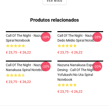
VER MAIS
Produtos relacionados
Call Of The Night - Nazuna
Call Of The Night - Nazuna
-20%
-20%
Spiral Notebook
Dedo Médio Spiral Notebook
€ 23,75 - € 26,22
€ 23,75 - € 26,22
Call Of The Night - Nazuna
Nazuna Nanakusa Especial
-20%
-20%
Nanakusa Spiral Notebook
Desing - Call Of The Night -
Yofukashi No Uta Spiral
Notebook
€ 23,75 - € 26,22
€ 23,75 - € 26,22
Footer