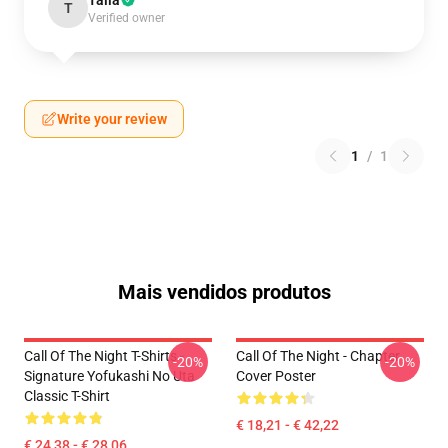
Talia
T
Verified owner
Write your review
1
/
1
Mais vendidos produtos
Call Of The Night T-Shirts -
Call Of The Night - Chapter
-20%
-20%
Signature Yofukashi No Uta
Cover Poster
Classic T-Shirt
€ 18,21 - € 42,22
€ 24,38 - € 28,06