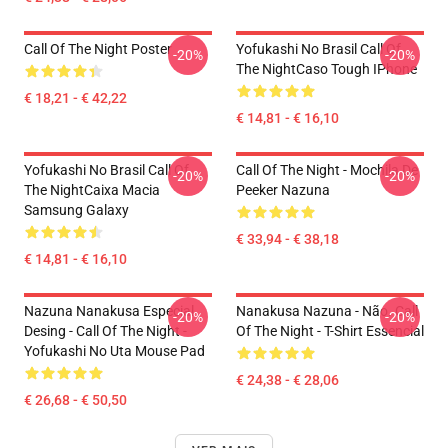
Call Of The Night Poster
Yofukashi No Brasil Call Of
-20%
-20%
The NightCaso Tough IPhone
€ 18,21 - € 42,22
€ 14,81 - € 16,10
Yofukashi No Brasil Call Of
Call Of The Night - Mochila De
-20%
-20%
The NightCaixa Macia
Peeker Nazuna
Samsung Galaxy
€ 33,94 - € 38,18
€ 14,81 - € 16,10
Nazuna Nanakusa Especial
Nanakusa Nazuna - Não. Call
-20%
-20%
Desing - Call Of The Night -
Of The Night - T-Shirt Essencial
Yofukashi No Uta Mouse Pad
€ 24,38 - € 28,06
€ 26,68 - € 50,50