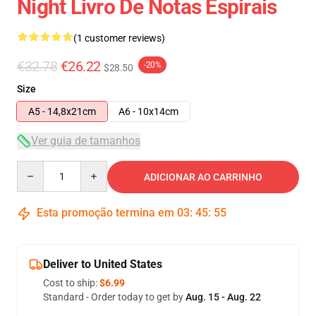
Night Livro De Notas Espirais
(1 customer reviews)
€32.78
€26.22
-20%
$28.50
Size
A5 - 14,8x21cm
A6 - 10x14cm
Ver guia de tamanhos
Quantity
ADICIONAR AO CARRINHO
Esta promoção termina em
03
:
45
:
54
Deliver to United States
Cost to ship:
$6.99
Standard - Order today to get by
Aug. 15 - Aug. 22