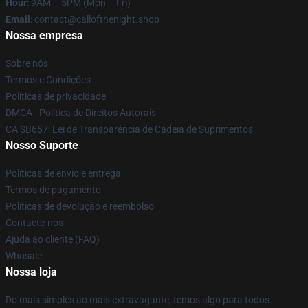
Hour
: 9AM – 5PM (Mon – Fri)
Email
: contact@callofthenight.shop
Nossa empresa
Sobre nós
Termos e Condições
Políticas de privacidade
DMCA - Política de Direitos Autorais
CA SB657: Lei de Transparência de Cadeia de Suprimentos
Nosso Suporte
Políticas de envio e entrega
Termos de pagamento
Políticas de devolução e reembolso
Contacte-nos
Ajuda ao cliente (FAQ)
Whosale
Nossa loja
Do mais simples ao mais extravagante, temos algo para todos.