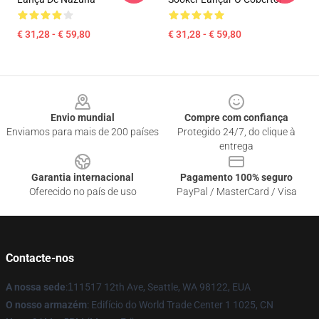
€ 31,28 - € 59,80
€ 31,28 - € 59,80
Footer
Envio mundial
Compre com confiança
Enviamos para mais de 200 países
Protegido 24/7, do clique à
entrega
Garantia internacional
Pagamento 100% seguro
Oferecido no país de uso
PayPal / MasterCard / Visa
Contacte-nos
A nossa sede
:
1
11517 12th Ave, Seattle, WA 98122, EUA
O nosso armazém
: Edifício do World Trade Center 1 1025, CN