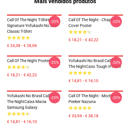
Mais vendidos produtos
Call Of The Night T-Shirts -
Call Of The Night - Chapter
-20%
-20%
Signature Yofukashi No Uta
Cover Poster
Classic T-Shirt
€ 18,21 - € 42,22
€ 24,38 - € 28,06
Call Of The Night Poster
Yofukashi No Brasil Call Of
-20%
-20%
The NightCaso Tough IPhone
€ 18,21 - € 42,22
€ 14,81 - € 16,10
Yofukashi No Brasil Call Of
Call Of The Night - Mochila De
-20%
-20%
The NightCaixa Macia
Peeker Nazuna
Samsung Galaxy
€ 33,94 - € 38,18
€ 14,81 - € 16,10