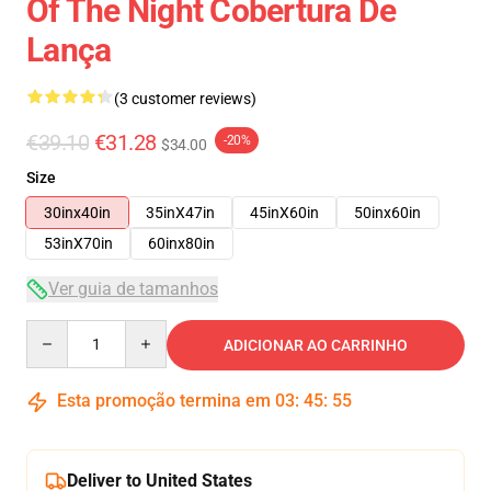
Of The Night Cobertura De
Lança
(3 customer reviews)
€39.10
€31.28
-20%
$34.00
Size
30inx40in
35inX47in
45inX60in
50inx60in
53inX70in
60inx80in
Ver guia de tamanhos
Quantity
ADICIONAR AO CARRINHO
Esta promoção termina em
03
:
45
:
54
Deliver to United States