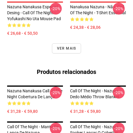
Nazuna Nanakusa Especial
Nanakusa Nazuna - Não. Call
-20%
-20%
Desing - Call Of The Night -
Of The Night - T-Shirt Essencial
Yofukashi No Uta Mouse Pad
€ 24,38 - € 28,06
€ 26,68 - € 50,50
VER MAIS
Produtos relacionados
Nazuna Nanakusa Call Of The
Call Of The Night - Nazuna
-20%
-20%
Night Cobertura De Lança
Dedo Médio Throw Blanket
€ 31,28 - € 59,80
€ 31,28 - € 59,80
Call Of The Night - Manta De
Call Of The Night - Nazuna
-20%
-20%
Lança De Nazuna
Sooker Lançar O Cobertor