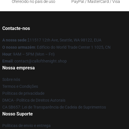
Oferecido no país de uso
PayPal / MasterCard / Visa
Contacte-nos
A nossa sede
:
1
11517 12th Ave, Seattle, WA 98122, EUA
O nosso armazém
: Edifício do World Trade Center 1 1025, CN
Hour
: 9AM – 5PM (Mon – Fri)
Email
: contact@callofthenight.shop
Nossa empresa
Sobre nós
Termos e Condições
Políticas de privacidade
DMCA - Política de Direitos Autorais
CA SB657: Lei de Transparência de Cadeia de Suprimentos
Nosso Suporte
Políticas de envio e entrega