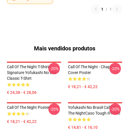
1
/
1
Mais vendidos produtos
Call Of The Night T-Shirts -
Call Of The Night - Chapter
-20%
-20%
Signature Yofukashi No Uta
Cover Poster
Classic T-Shirt
€ 18,21 - € 42,22
€ 24,38 - € 28,06
Call Of The Night Poster
Yofukashi No Brasil Call Of
-20%
-20%
The NightCaso Tough IPhone
€ 18,21 - € 42,22
€ 14,81 - € 16,10