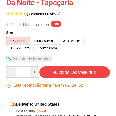
Da Noite - Tapeçaria
(2 customer reviews)
€25.19
€20.15
-20%
$21.90
Size
95x73cm
100x150cm
130x150cm
150x200cm
150x230cm
Ver guia de tamanhos
Quantity
ADICIONAR AO CARRINHO
Esta promoção termina em
02
:
24
:
52
Deliver to United States
Cost to ship:
$6.99