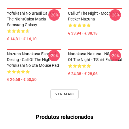
Yofukashi No Brasil Call Of
Call Of The Night - Mochila De
-20%
-20%
The NightCaixa Macia
Peeker Nazuna
Samsung Galaxy
€ 33,94 - € 38,18
€ 14,81 - € 16,10
Nazuna Nanakusa Especial
Nanakusa Nazuna - Não. Call
-20%
-20%
Desing - Call Of The Night -
Of The Night - T-Shirt Essencial
Yofukashi No Uta Mouse Pad
€ 24,38 - € 28,06
€ 26,68 - € 50,50
VER MAIS
Produtos relacionados