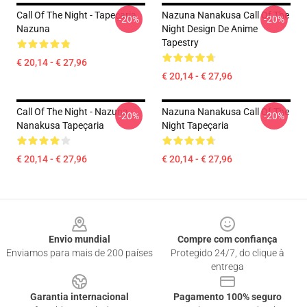
Call Of The Night - Tapeçaria
Nazuna Nanakusa Call Of The
-20%
-20%
Nazuna
Night Design De Anime
Tapestry
€ 20,14 - € 27,96
€ 20,14 - € 27,96
Call Of The Night - Nazuna
Nazuna Nanakusa Call Of The
-20%
-20%
Nanakusa Tapeçaria
Night Tapeçaria
€ 20,14 - € 27,96
€ 20,14 - € 27,96
Footer
Envio mundial
Compre com confiança
Enviamos para mais de 200 países
Protegido 24/7, do clique à
entrega
Garantia internacional
Pagamento 100% seguro