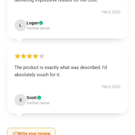
delivering impressive results for the cost.
Feb 6, 2025
Logan
L
Verified owner
The product is exactly what was described. I’d
absolutely vouch for it.
Feb 6, 2025
Scott
S
Verified owner
Write your review