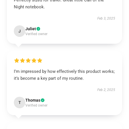
Perfectly sized for travel. Great little Call of the
Night notebook.
Feb 3, 2025
Juliet
J
Verified owner
I’m impressed by how effectively this product works;
it’s become a key part of my routine.
Feb 2, 2025
Thomas
T
Verified owner