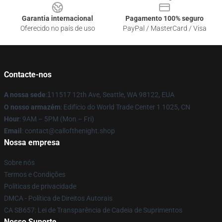
Garantia internacional
Pagamento 100% seguro
Oferecido no país de uso
PayPal / MasterCard / Visa
Contacte-nos
A nossa sede
:
1
11517 12th Ave, Seattle, WA 98122, EUA
O nosso armazém
: Edifício do World Trade Center 1 1025, CN
Hour
: 9AM – 5PM (Mon – Fri)
Email
: contact@callofthenight.shop
Nossa empresa
Sobre nós
Termos e Condições
Políticas de privacidade
DMCA - Política de Direitos Autorais
CA SB657: Lei de Transparência de Cadeia de Suprimentos
Nosso Suporte