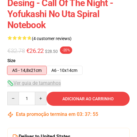
Desing - Call Of The Night -
Yofukashi No Uta Spiral
Notebook
(4 customer reviews)
€32.78
€26.22
-20%
$28.50
Size
A5 - 14,8x21cm
A6 - 10x14cm
Ver guia de tamanhos
Quantity
ADICIONAR AO CARRINHO
Esta promoção termina em
03
:
37
:
54
Deliver to United States