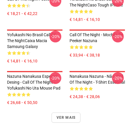
-20%
-20%
The NightCaso Tough IPhone
€ 18,21 - € 42,22
€ 14,81 - € 16,10
Yofukashi No Brasil Call Of
Call Of The Night - Mochila De
-20%
-20%
The NightCaixa Macia
Peeker Nazuna
Samsung Galaxy
€ 33,94 - € 38,18
€ 14,81 - € 16,10
Nazuna Nanakusa Especial
Nanakusa Nazuna - Não. Call
-20%
-20%
Desing - Call Of The Night -
Of The Night - T-Shirt Essencial
Yofukashi No Uta Mouse Pad
€ 24,38 - € 28,06
€ 26,68 - € 50,50
VER MAIS