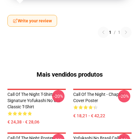
Write your review
1
/
1
Mais vendidos produtos
Call Of The Night T-Shirts -
Call Of The Night - Chapter
-20%
-20%
Signature Yofukashi No Uta
Cover Poster
Classic T-Shirt
€ 18,21 - € 42,22
€ 24,38 - € 28,06
Call Of The Night Poster
Yofukashi No Brasil Call Of