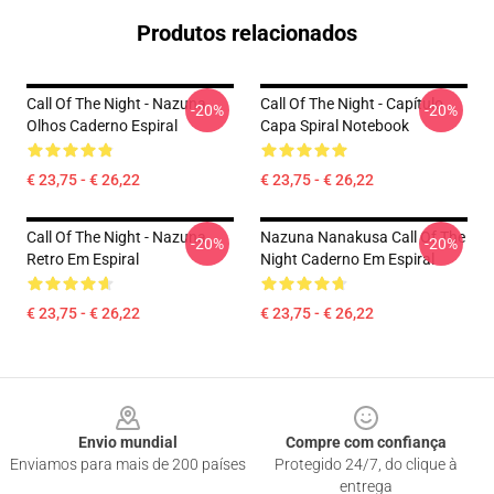
Produtos relacionados
Call Of The Night - Nazuna
Call Of The Night - Capítulo
-20%
-20%
Olhos Caderno Espiral
Capa Spiral Notebook
€ 23,75 - € 26,22
€ 23,75 - € 26,22
Call Of The Night - Nazuna
Nazuna Nanakusa Call Of The
-20%
-20%
Retro Em Espiral
Night Caderno Em Espiral
€ 23,75 - € 26,22
€ 23,75 - € 26,22
Footer
Envio mundial
Compre com confiança
Enviamos para mais de 200 países
Protegido 24/7, do clique à
entrega