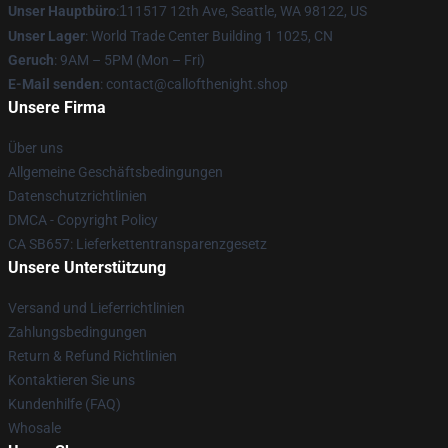
Unser Hauptbüro
:
1
11517 12th Ave, Seattle, WA 98122, US
Unser Lager
: World Trade Center Building 1 1025, CN
Geruch
: 9AM – 5PM (Mon – Fri)
E-Mail senden
: contact@callofthenight.shop
Unsere Firma
Über uns
Allgemeine Geschäftsbedingungen
Datenschutzrichtlinien
DMCA - Copyright Policy
CA SB657: Lieferkettentransparenzgesetz
Unsere Unterstützung
Versand und Lieferrichtlinien
Zahlungsbedingungen
Return & Refund Richtlinien
Kontaktieren Sie uns
Kundenhilfe (FAQ)
Whosale