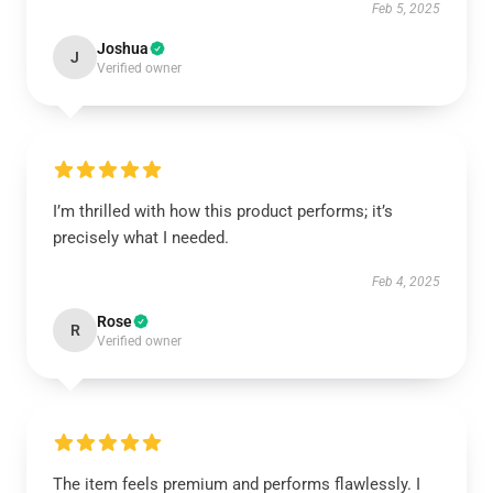
Feb 5, 2025
Joshua
J
Verified owner
I’m thrilled with how this product performs; it’s
precisely what I needed.
Feb 4, 2025
Rose
R
Verified owner
The item feels premium and performs flawlessly. I