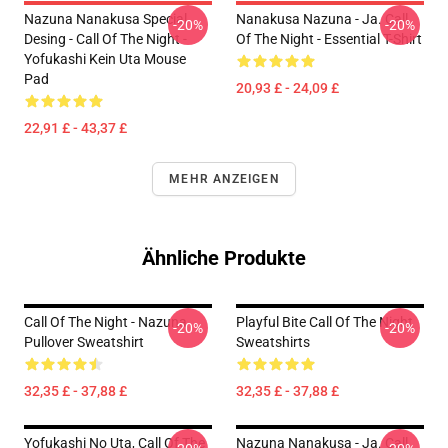
Nazuna Nanakusa Special
Nanakusa Nazuna - Ja. Call
-20%
-20%
Desing - Call Of The Night -
Of The Night - Essential T-Shirt
Yofukashi Kein Uta Mouse
Pad
20,93 £ - 24,09 £
22,91 £ - 43,37 £
MEHR ANZEIGEN
Ähnliche Produkte
Call Of The Night - Nazuna
Playful Bite Call Of The Night
-20%
-20%
Pullover Sweatshirt
Sweatshirts
32,35 £ - 37,88 £
32,35 £ - 37,88 £
Yofukashi No Uta, Call Of The
Nazuna Nanakusa - Ja. Call