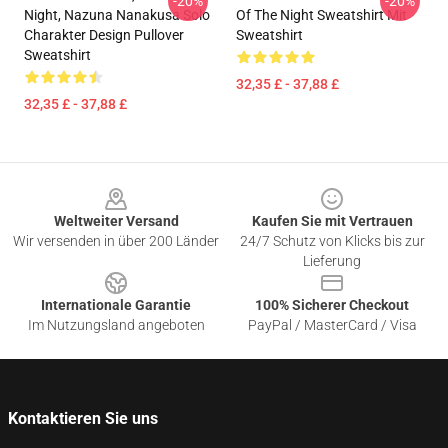
-20%
-20%
Night, Nazuna Nanakusa Solo
Of The Night Sweatshirt Mit
Charakter Design Pullover
Sweatshirt
Sweatshirt
32,35 £ - 37,88 £
32,35 £ - 37,88 £
Footer
Weltweiter Versand
Kaufen Sie mit Vertrauen
Wir versenden in über 200 Länder
24/7 Schutz von Klicks bis zur
Lieferung
Internationale Garantie
100% Sicherer Checkout
Im Nutzungsland angeboten
PayPal / MasterCard / Visa
Kontaktieren Sie uns