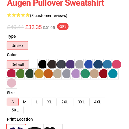
Augen Pullover Sweatshirt
(3 customer reviews)
£40.44
£32.35
-20%
$40.95
Type
Unisex
Color
Default
Size
S
M
L
XL
2XL
3XL
4XL
5XL
Print Location