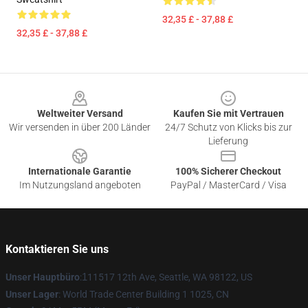
32,35 £ - 37,88 £
32,35 £ - 37,88 £
Footer
Weltweiter Versand
Kaufen Sie mit Vertrauen
Wir versenden in über 200 Länder
24/7 Schutz von Klicks bis zur
Lieferung
Internationale Garantie
100% Sicherer Checkout
Im Nutzungsland angeboten
PayPal / MasterCard / Visa
Kontaktieren Sie uns
Unser Hauptbüro
:
1
11517 12th Ave, Seattle, WA 98122, US
Unser Lager
: World Trade Center Building 1 1025, CN