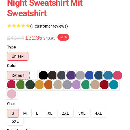
Night Sweatshirt Mit
Sweatshirt
(1 customer reviews)
£40.44
£32.35
-20%
$40.95
Type
Unisex
Color
Default
Size
S
M
L
XL
2XL
3XL
4XL
5XL