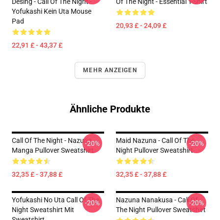
Desing - Call Of The Night -
Of The Night - Essential T-Shirt
Yofukashi Kein Uta Mouse
Pad
20,93 £ - 24,09 £
22,91 £ - 43,37 £
MEHR ANZEIGEN
Ähnliche Produkte
Call Of The Night - Nazuna
Maid Nazuna - Call Of The
-20%
-20%
Manga Pullover Sweatshirt
Night Pullover Sweatshirt
32,35 £ - 37,88 £
32,35 £ - 37,88 £
Yofukashi No Uta Call Of The
Nazuna Nanakusa - Call Of
-20%
-20%
Night Sweatshirt Mit
The Night Pullover Sweatshirt
Sweatshirt