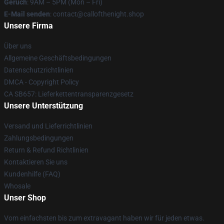
Geruch
: 9AM – 5PM (Mon – Fri)
E-Mail senden
: contact@callofthenight.shop
Unsere Firma
Über uns
Allgemeine Geschäftsbedingungen
Datenschutzrichtlinien
DMCA - Copyright Policy
CA SB657: Lieferkettentransparenzgesetz
Unsere Unterstützung
Versand und Lieferrichtlinien
Zahlungsbedingungen
Return & Refund Richtlinien
Kontaktieren Sie uns
Kundenhilfe (FAQ)
Whosale
Unser Shop
Vom einfachsten bis zum extravagant haben wir für jeden etwas.