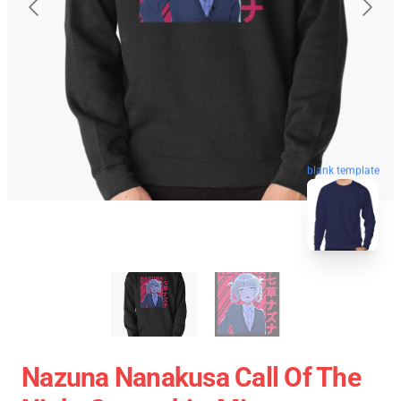
blank template
Nazuna Nanakusa Call Of The