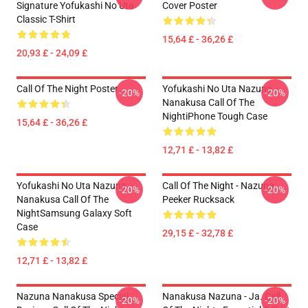
Signature Yofukashi No Uta
Cover Poster
Classic T-Shirt
15,64 £ - 36,26 £
20,93 £ - 24,09 £
Call Of The Night Poster
Yofukashi No Uta Nazuna
-20%
-20%
Nanakusa Call Of The
NightiPhone Tough Case
15,64 £ - 36,26 £
12,71 £ - 13,82 £
Yofukashi No Uta Nazuna
Call Of The Night - Nazuna
-20%
-20%
Nanakusa Call Of The
Peeker Rucksack
NightSamsung Galaxy Soft
Case
29,15 £ - 32,78 £
12,71 £ - 13,82 £
Nazuna Nanakusa Special
Nanakusa Nazuna - Ja. Call
-20%
-20%