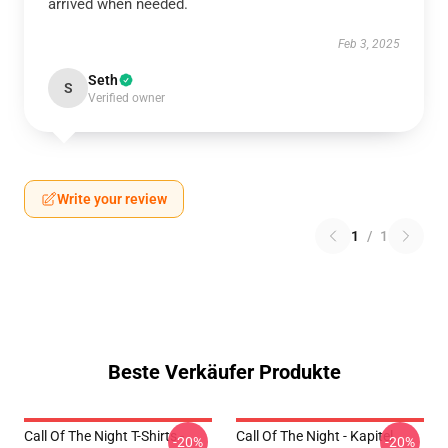
arrived when needed.
Feb 3, 2025
Seth
S
Verified owner
Write your review
1
/
1
Beste Verkäufer Produkte
Call Of The Night T-Shirts -
Call Of The Night - Kapitel
-20%
-20%