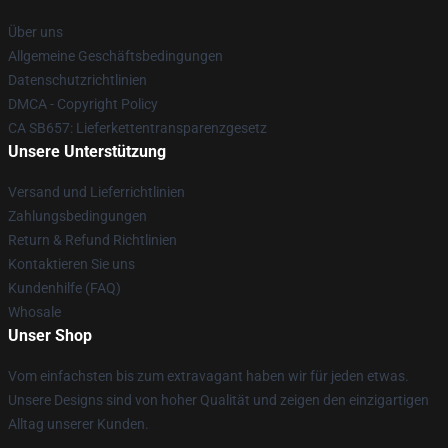
Über uns
Allgemeine Geschäftsbedingungen
Datenschutzrichtlinien
DMCA - Copyright Policy
CA SB657: Lieferkettentransparenzgesetz
Unsere Unterstützung
Versand und Lieferrichtlinien
Zahlungsbedingungen
Return & Refund Richtlinien
Kontaktieren Sie uns
Kundenhilfe (FAQ)
Whosale
Unser Shop
Vom einfachsten bis zum extravagant haben wir für jeden etwas.
Unsere Designs sind von hoher Qualität und zeigen den einzigartigen
Alltag unserer Kunden.