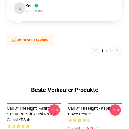
Kent
K
Verified owner
Write your review
1
/
1
Beste Verkäufer Produkte
Call Of The Night T-Shirts -
Call Of The Night - Kapitel
-20%
-20%
Signature Yofukashi No Uta
Cover Poster
Classic T-Shirt
15,64 £ - 36,26 £