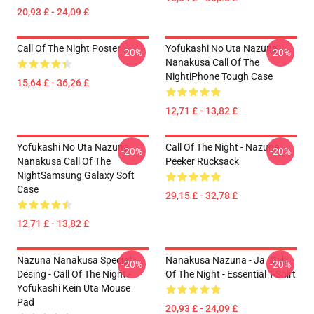
20,93 £ - 24,09 £
Call Of The Night Poster
Yofukashi No Uta Nazuna
-20%
-20%
Nanakusa Call Of The
NightiPhone Tough Case
15,64 £ - 36,26 £
12,71 £ - 13,82 £
Yofukashi No Uta Nazuna
Call Of The Night - Nazuna
-20%
-20%
Nanakusa Call Of The
Peeker Rucksack
NightSamsung Galaxy Soft
Case
29,15 £ - 32,78 £
12,71 £ - 13,82 £
Nazuna Nanakusa Special
Nanakusa Nazuna - Ja. Call
-20%
-20%
Desing - Call Of The Night -
Of The Night - Essential T-Shirt
Yofukashi Kein Uta Mouse
Pad
20,93 £ - 24,09 £