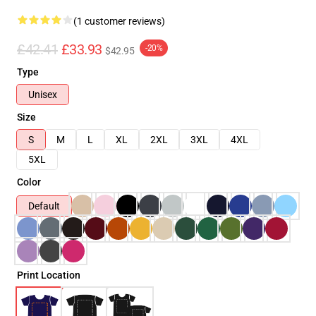
(1 customer reviews)
£42.41
£33.93
-20%
$42.95
Type
Unisex
Size
S
M
L
XL
2XL
3XL
4XL
5XL
Color
Default
Print Location