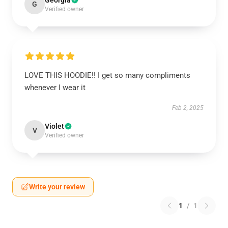
Georgia
G
Verified owner
LOVE THIS HOODIE!! I get so many compliments
whenever I wear it
Feb 2, 2025
Violet
V
Verified owner
Write your review
1
/
1