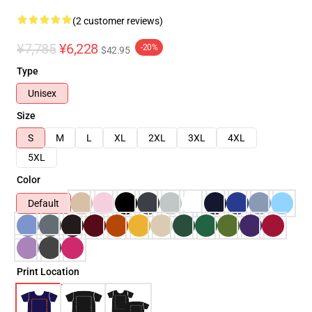
(2 customer reviews)
¥7,785
¥6,228
-20%
$42.95
Type
Unisex
Size
S
M
L
XL
2XL
3XL
4XL
5XL
Color
Default
Print Location