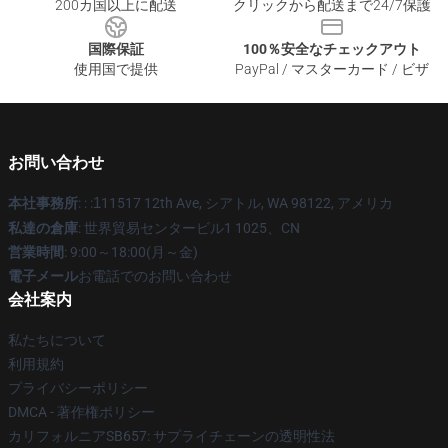
200カ国以上に配送
クリックから配送まで24/7保護
国際保証
100％安全なチェックアウト
使用国で提供
PayPal / マスターカード / ビザ
お問い合わせ
本社事務所
: : :
1
11517 12th Ave, シアトル, WA 98122, アメリカ
私達の倉庫
: 世界貿易センタービル1 1025、CN
営業時間
: 9:00～18:00(月～金)
電子メール
お電話でのお問い合わせ
会社案内
私たちについて
利用規約
プライバシーポリシー
DMCA - 著作権ポリシー
カリフォルニアSB657: サプライチェーンの透明性法