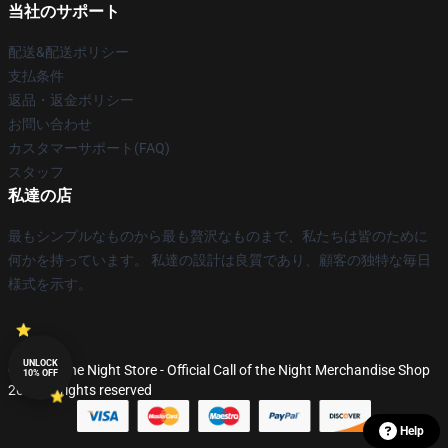
当社のサポート
配送&配送ポリシー
支払条件
返品・返金ポリシー
お問い合わせ
カスタマーサポート(FAQ)
スタッフ
私達の店
最もシンプルなものから最も贅沢なものまで、私たちは皆のために
何かを持っています。 私達の設計は良質であり、顧客の独特な毎日
様式を示す。
UNLOCK
© Call of the Night Store - Official Call of the Night Merchandise Shop
10% OFF
2026 all rights reserved
Help