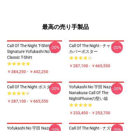
最高の売り手製品
Call Of The Night T-Shirts -
Call Of The Night - チャプター
-20%
-20%
Signature Yofukashi No Uta
カバーポスター
Classic T-Shirt
￥287,100 - ￥665,550
￥384,250 - ￥442,250
Call Of The Night ポスター
Yofukashi No 宇田 Nazuna
-20%
-20%
Nanakusa Call Of The
NightiPhoneの堅い箱
￥287,100 - ￥665,550
￥233,450 - ￥253,750
Yofukashi No 宇田 Nazuna
Call Of The Night - ナズナ・ピ
-20%
-20%