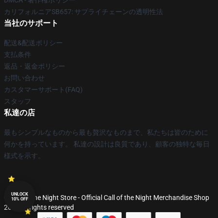
DMCA - 著作権ポリシー
カリフォルニアSB657: サプライチェーンの透明性法
当社のサポート
配送&配送ポリシー
支払条件
返品・返金ポリシー
お問い合わせ
カスタマーサポート(FAQ)
スタッフ
私達の店
最もシンプルなものから最も贅沢なものまで、私たちは皆のために
何かを持っています。 私達の設計は良質であり、顧客の独特な毎日
様式を示す。
UNLOCK
© Call of the Night Store - Official Call of the Night Merchandise Shop
10% OFF
2026 all rights reserved