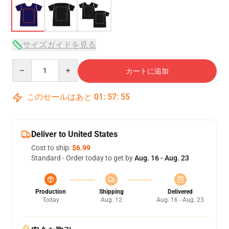
サイズガイドを見る
Quantity
カートに追加
このセールはあと
01
:
57
:
54
Deliver to United States
Cost to ship:
$6.99
Standard - Order today to get by
Aug. 16 - Aug. 23
Production
Shipping
Delivered
Today
Aug. 12
Aug. 16 - Aug. 23