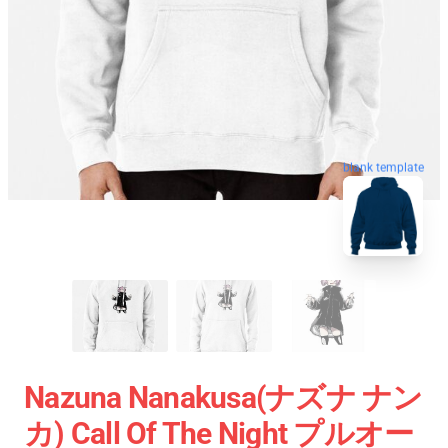
blank template
Nazuna Nanakusa(ナズナ ナン
カ) Call Of The Night プルオー