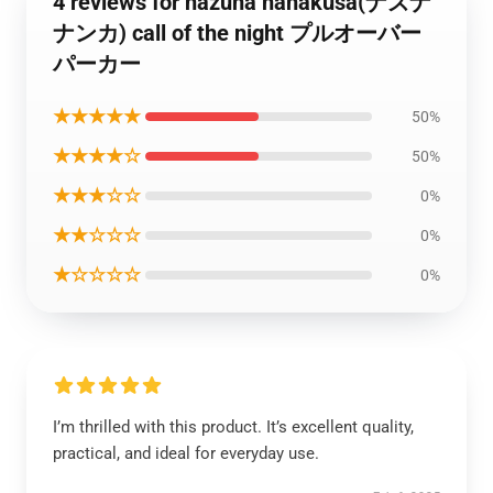
4 reviews for nazuna nanakusa(ナズナ
ナンカ) call of the night プルオーバー
パーカー
★★★★★
50%
★★★★☆
50%
★★★☆☆
0%
★★☆☆☆
0%
★☆☆☆☆
0%
I’m thrilled with this product. It’s excellent quality,
practical, and ideal for everyday use.