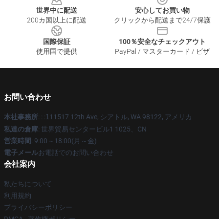
世界中に配送
安心してお買い物
200カ国以上に配送
クリックから配送まで24/7保護
国際保証
100％安全なチェックアウト
使用国で提供
PayPal / マスターカード / ビザ
お問い合わせ
本社事務所
: : :
1
11517 12th Ave, シアトル, WA 98122, アメリカ
私達の倉庫
: 世界貿易センタービル1 1025、CN
営業時間
: 9:00～18:00(月～金)
電子メール
お電話でのお問い合わせ
会社案内
私たちについて
利用規約
プライバシーポリシー