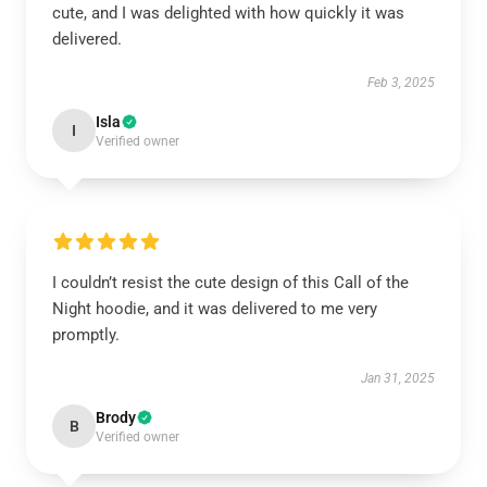
cute, and I was delighted with how quickly it was
delivered.
Feb 3, 2025
Isla
I
Verified owner
I couldn’t resist the cute design of this Call of the
Night hoodie, and it was delivered to me very
promptly.
Jan 31, 2025
Brody
B
Verified owner