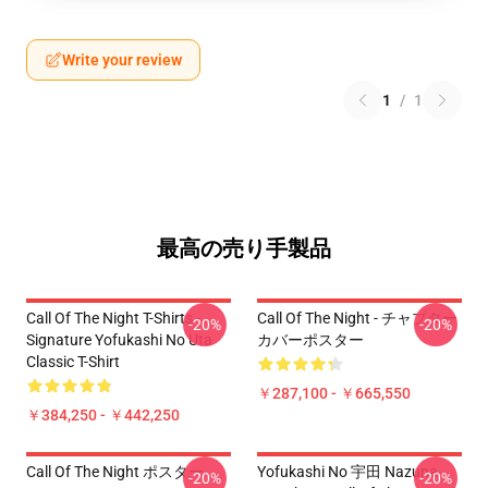
Write your review
1
/
1
最高の売り手製品
Call Of The Night T-Shirts -
Call Of The Night - チャプター
-20%
-20%
Signature Yofukashi No Uta
カバーポスター
Classic T-Shirt
￥287,100 - ￥665,550
￥384,250 - ￥442,250
Call Of The Night ポスター
Yofukashi No 宇田 Nazuna
-20%
-20%