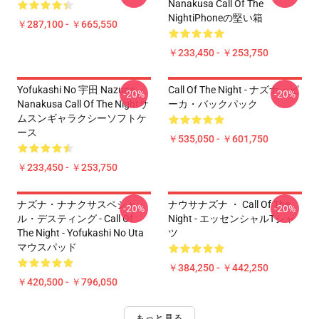
Nanakusa Call Of The
NightiPhoneの堅い箱
￥287,100 - ￥665,550
￥233,450 - ￥253,750
Yofukashi No 宇田 Nazuna
Call Of The Night - ナズナ・ピ
-20%
-20%
Nanakusa Call Of The Nightサ
ーカ・バックパック
ムスンギャラクシーソフトケ
ース
￥535,050 - ￥601,750
￥233,450 - ￥253,750
ナズナ・ナナクサスペシャ
ナウサナズナ ・ Call Of The
-20%
-20%
ル・デスティング - Call Of
Night - エッセンシャルTシャ
The Night - Yofukashi No Uta
ツ
マウスパッド
￥384,250 - ￥442,250
￥420,500 - ￥796,050
もっと見る