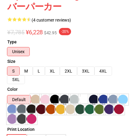
バーパーカー
(4 customer reviews)
¥7,785
¥6,228
-20%
$42.95
Type
Unisex
Size
S
M
L
XL
2XL
3XL
4XL
5XL
Color
Default
Print Location