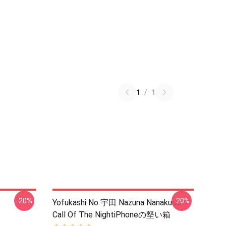
1
/
1
-20%
-20%
Yofukashi No 宇田 Nazuna Nanakusa
Call Of The NightiPhoneの堅い箱