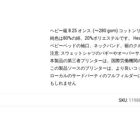
ヘビー級 8.25 オンス. (〜280 gsm) コッ
純色は80%の綿、20%ポリエステルです。 Hea
ベビーベッドの袖口、ネックバンド、裾のク
注意: スウェットシャツのバギーやオーバー
本製品の第三者プリンターは、国際労働機関
この製品ソースのプリンターは、より良いコ
ローカルのサードパーティのフルフィルダー
もしれません
SKU
:
11988