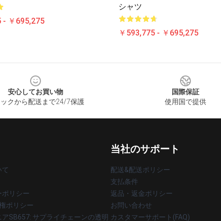
シャツ
 - ￥695,275
￥593,775 - ￥695,275
安心してお買い物
国際保証
ックから配送まで24/7保護
使用国で提供
当社のサポート
いて
配送&配送ポリシー
支払条件
ーポリシー
返品・返金ポリシー
著作権ポリシー
お問い合わせ
アSB657: サプライチェーンの透明
カスタマーサポート(FAQ)