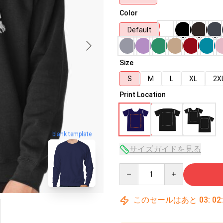
Color
Default
Size
S
M
L
XL
2X
Print Location
blank template
サイズガイドを見る
Quantity
このセールはあと
03
:
02