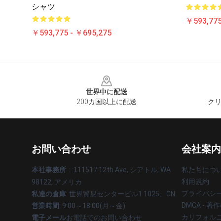
シャツ
￥593,775
￥593,775 - ￥695,275
Footer
世界中に配送
200カ国以上に配送
クリ
お問い合わせ
会社案内
本社事務所
: : :
1
11517 12th Ave, シアトル, WA
私たちにつ
利用規約
98122, アメリカ
プライバシ
私達の倉庫
: 世界貿易センタービル1 1025、CN
DMCA - 
営業時間
: 9:00～18:00(月～金)
カリフォルニ
電子メール
お電話でのお問い合わせ