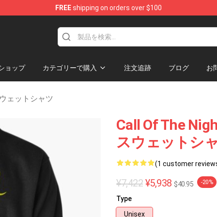
FREE
shipping on orders over $100
rchandise Shop
ショップ
カテゴリーで購入
注文追跡
ブログ
お
ght スウェットシャツ
Call Of Th
スウェットシ
(1 customer review
¥7,422
¥5,938
-20%
$40.95
Type
Unisex