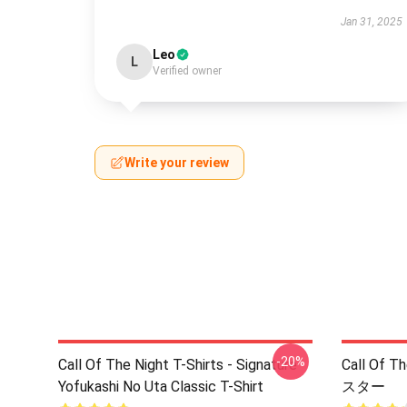
Jan 31, 2025
Leo
L
Verified owner
Write your review
-20%
Call Of The Night T-Shirts - Signature
Call Of
Yofukashi No Uta Classic T-Shirt
スター