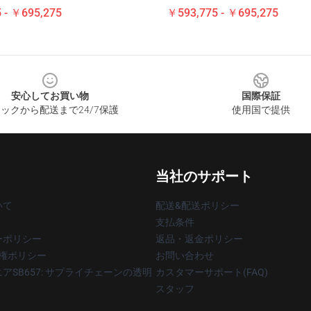
 - ￥695,275
￥593,775 - ￥695,275
安心してお買い物
国際保証
ックから配送まで24/7保護
使用国で提供
当社のサポート
いて
配送&配送ポリシー
支払条件
ーポリシー
返品・返金ポリシー
著作権ポリシー
お問い合わせ
アSB657: サプライチェーンの透明
カスタマーサポート(FAQ)
スタッフ