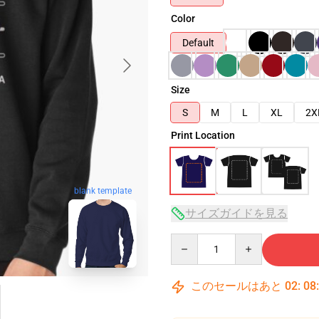
Color
Default
Size
S
M
L
XL
2X
Print Location
blank template
サイズガイドを見る
Quantity
このセールはあと
02
:
08