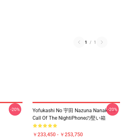
1
/
1
-20%
-20%
Yofukashi No 宇田 Nazuna Nanakusa
Call Of The NightiPhoneの堅い箱
￥233,450 - ￥253,750