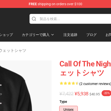
FREE
shipping on orders over $100
chandise Shop
ショップ
カテゴリーで購入
注文追跡
ブログ
お
ght スウェットシャツ
Call Of The
ェットシャツ
(2 customer reviews
¥7,422
¥5,938
-20%
$40.95
Type
Unisex