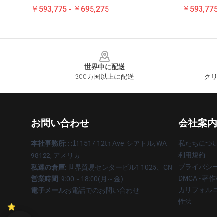
￥593,775 - ￥695,275
￥593,775
Footer
世界中に配送
200カ国以上に配送
クリ
お問い合わせ
会社案内
本社事務所
: : :
1
11517 12th Ave, シアトル, WA
私たちにつ
利用規約
98122, アメリカ
プライバシ
私達の倉庫
: 世界貿易センタービル1 1025、CN
DMCA - 
営業時間
: 9:00～18:00(月～金)
カリフォルニ
電子メール
お電話でのお問い合わせ
性法