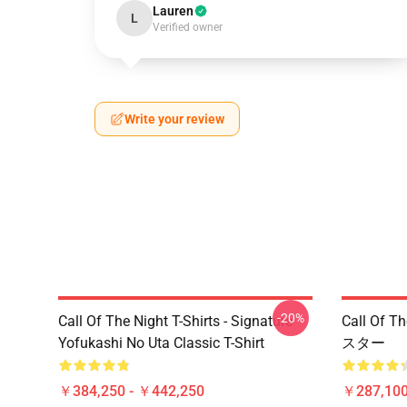
Lauren
L
Verified owner
Write your review
-20%
Call Of The Night T-Shirts - Signature
Call Of
Yofukashi No Uta Classic T-Shirt
スター
￥384,250 - ￥442,250
￥287,100