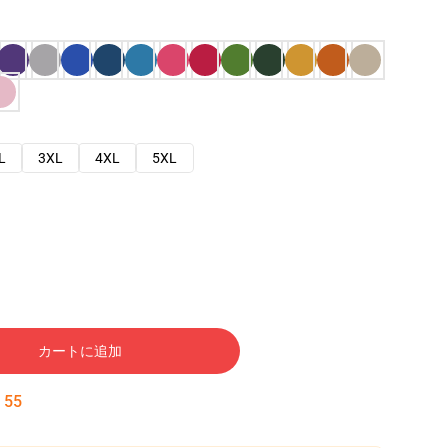
L
3XL
4XL
5XL
カートに追加
:
54