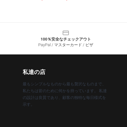
100％安全なチェックアウト
PayPal / マスターカード / ビザ
私達の店
最もシンプルなものから最も贅沢なものまで、
私たちは皆のために何かを持っています。 私達
の設計は良質であり、顧客の独特な毎日様式を
示す。