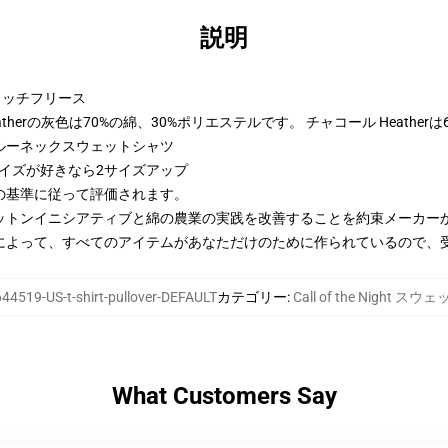
説明
トンリッチフリース
therの灰色は70%の綿、30%ポリエステルです。 チャコール Heather
ルーネックスウェットシャツ
サイズが好きなら2サイズアップ
の基準に従って評価されます。
ットンイニシアティブと綿の農業の実践を改善することを約束メーカー
によって、すべてのアイテムがあなただけのために作られているので、
44519-US-t-shirt-pullover-DEFAULT
カテゴリー
:
Call of the Night 
What Customers Say