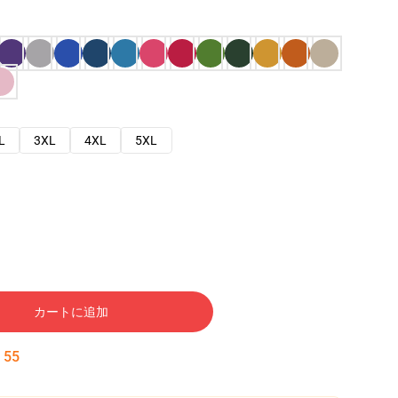
L
3XL
4XL
5XL
カートに追加
:
54