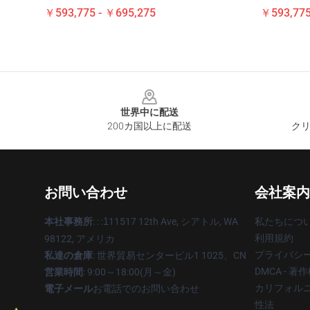
￥593,775 - ￥695,275
￥593,775
Footer
世界中に配送
200カ国以上に配送
クリ
お問い合わせ
会社案内
本社事務所
: : :
1
11517 12th Ave, シアトル, WA
私たちにつ
利用規約
98122, アメリカ
プライバシ
私達の倉庫
: 世界貿易センタービル1 1025、CN
DMCA - 
営業時間
: 9:00～18:00(月～金)
カリフォルニ
電子メール
お電話でのお問い合わせ
性法