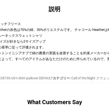
説明
トンリッチフリース
therの灰色は70%の綿、30%ポリエステルです。 チャコール Heather
ルーネックスウェットシャツ
サイズが好きなら2サイズアップ
の基準に従って評価されます。
ットンイニシアチブで綿の農業の実践を改善することを約束メーカーか
によって、すべてのアイテムがあなただけのために作られているので、
28730-US-t-shirt-pullover-DEFAULT
カテゴリー
:
Call of the Night 
What Customers Say