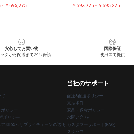
 - ￥695,275
￥593,775 - ￥695,275
安心してお買い物
国際保証
ックから配送まで24/7保護
使用国で提供
当社のサポート
いて
配送&配送ポリシー
支払条件
ーポリシー
返品・返金ポリシー
著作権ポリシー
お問い合わせ
アSB657: サプライチェーンの透明
カスタマーサポート(FAQ)
スタッフ