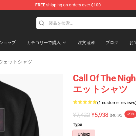
FREE
shipping on orders over $100
chandise Shop
ショップ
カテゴリーで購入
注文追跡
ブログ
お
ght スウェットシャツ
Call Of The
エットシャツ
(1 customer reviews
¥7,422
¥5,938
-20%
$40.95
Type
Unisex