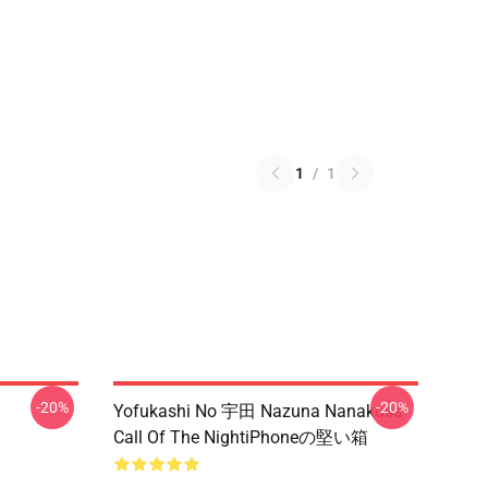
1
/
1
-20%
-20%
Yofukashi No 宇田 Nazuna Nanakusa
Call Of The NightiPhoneの堅い箱