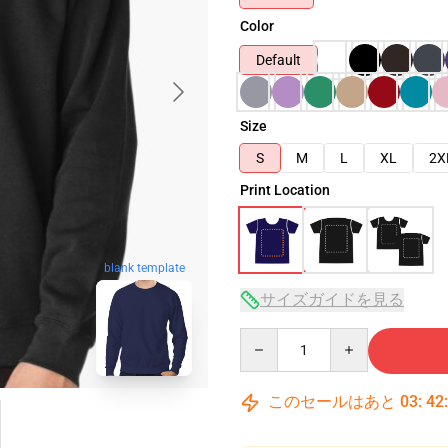
Color
Default
Size
S
M
L
XL
2X
Print Location
blank template
サイズガイドを見る
Quantity
このセールはあと
03
:
42