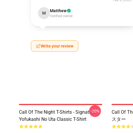
Feb 6, 2025
Matthew
M
Verified owner
Write your review
-20%
Call Of The Night T-Shirts - Signature
Call Of
Yofukashi No Uta Classic T-Shirt
スター