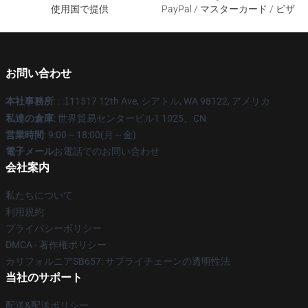
使用国で提供
PayPal / マスターカード / ビザ
お問い合わせ
本社事務所
: : :
1
11517 12th Ave, シアトル, WA 98122, アメリカ
私達の倉庫
: 世界貿易センタービル1 1025、CN
営業時間
: 9:00～18:00(月～金)
電子メール
お電話でのお問い合わせ
会社案内
私たちについて
利用規約
プライバシーポリシー
DMCA - 著作権ポリシー
カリフォルニアSB657: サプライチェーンの透明性法
当社のサポート
配送&配送ポリシー