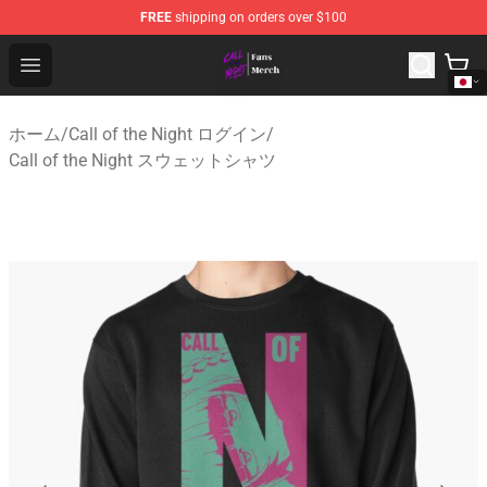
FREE
shipping on orders over $100
Call of the Night Store - Official Call of the Night Merch
Open menu
ホーム
/
Call of the Night ログイン
/
Call of the Night スウェットシャツ