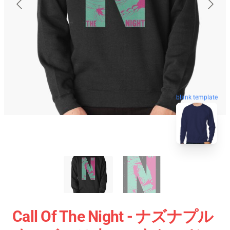
blank template
Call Of The Night - ナズナプル