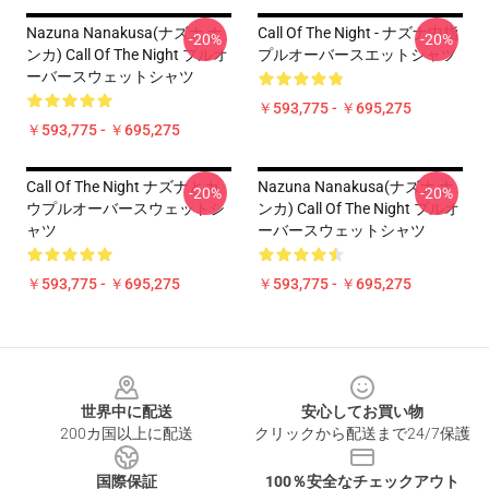
Nazuna Nanakusa(ナズナ ナ
Call Of The Night - ナズナ中指
-20%
-20%
ンカ) Call Of The Night プルオ
プルオーバースエットシャツ
ーバースウェットシャツ
￥593,775 - ￥695,275
￥593,775 - ￥695,275
Call Of The Night ナズナとカ
Nazuna Nanakusa(ナズナ ナ
-20%
-20%
ウプルオーバースウェットシ
ンカ) Call Of The Night プルオ
ャツ
ーバースウェットシャツ
￥593,775 - ￥695,275
￥593,775 - ￥695,275
Footer
世界中に配送
安心してお買い物
200カ国以上に配送
クリックから配送まで24/7保護
国際保証
100％安全なチェックアウト