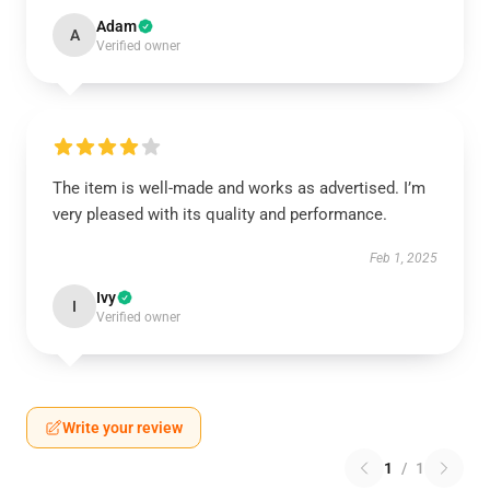
Adam
A
Verified owner
The item is well-made and works as advertised. I’m
very pleased with its quality and performance.
Feb 1, 2025
Ivy
I
Verified owner
Write your review
1
/
1