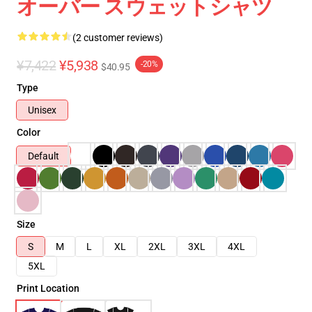
オーバー スウェットシャツ
(2 customer reviews)
¥7,422
¥5,938
-20%
$40.95
Type
Unisex
Color
Default
Size
S
M
L
XL
2XL
3XL
4XL
5XL
Print Location