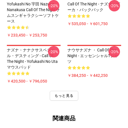
Yofukashi No 宇田 Nazuna
Call Of The Night - ナズナ・ピ
-20%
-20%
Nanakusa Call Of The Nightサ
ーカ・バックパック
ムスンギャラクシーソフトケ
ース
￥535,050 - ￥601,750
￥233,450 - ￥253,750
ナズナ・ナナクサスペシャ
ナウサナズナ ・ Call Of The
-20%
-20%
ル・デスティング - Call Of
Night - エッセンシャルTシャ
The Night - Yofukashi No Uta
ツ
マウスパッド
￥384,250 - ￥442,250
￥420,500 - ￥796,050
もっと見る
関連商品