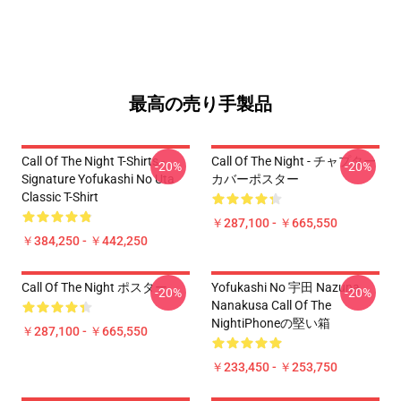
最高の売り手製品
Call Of The Night T-Shirts -
Call Of The Night - チャプター
-20%
-20%
Signature Yofukashi No Uta
カバーポスター
Classic T-Shirt
￥287,100 - ￥665,550
￥384,250 - ￥442,250
Call Of The Night ポスター
Yofukashi No 宇田 Nazuna
-20%
-20%
Nanakusa Call Of The
NightiPhoneの堅い箱
￥287,100 - ￥665,550
￥233,450 - ￥253,750