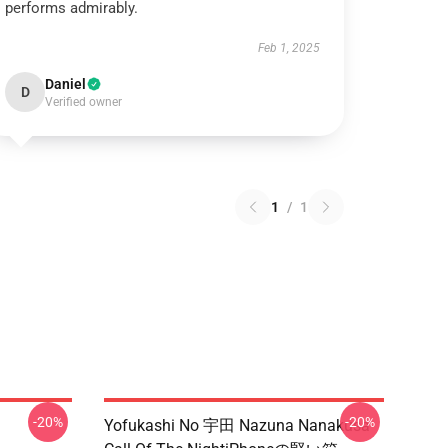
performs admirably.
Feb 1, 2025
Daniel
D
Verified owner
1
/
1
-20%
-20%
Yofukashi No 宇田 Nazuna Nanakusa