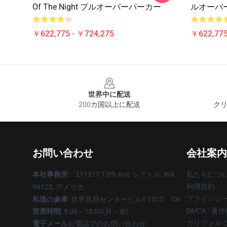
Of The Night プルオーバーパーカー
ルオーバ
￥622,775 - ￥724,275
￥622,775
Footer
世界中に配送
200カ国以上に配送
クリ
お問い合わせ
会社案内
本社事務所
: : :
1
11517 12th Ave, シアトル, WA
私たちにつ
利用規約
98122, アメリカ
プライバシ
私達の倉庫
: 世界貿易センタービル1 1025、CN
DMCA - 
営業時間
: 9:00～18:00(月～金)
カリフォルニ
電子メール
お電話でのお問い合わせ