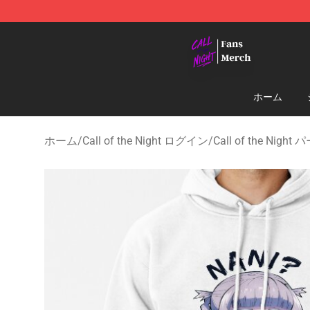
Call of the Night Store - Official Call of the Night Mer
ホーム
ホーム
/
Call of the Night ログイン
/
Call of the Nigh