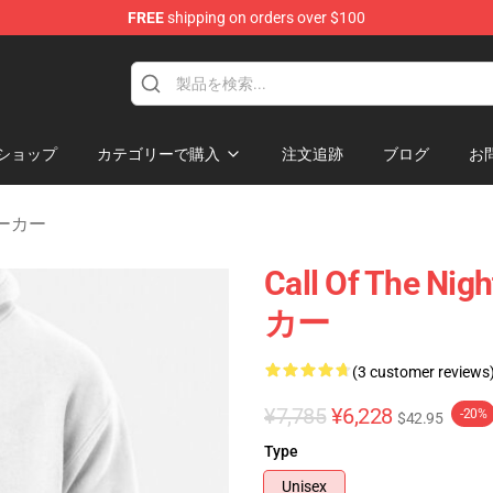
FREE
shipping on orders over $100
chandise Shop
ショップ
カテゴリーで購入
注文追跡
ブログ
お
t パーカー
Call Of The
カー
(3 customer reviews
¥7,785
¥6,228
-20%
$42.95
Type
Unisex