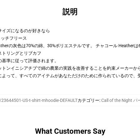
説明
2サイズになるのが好きなら
トンリッチフリース
therの灰色は70%の綿、30%ポリエステルです。 チャコール Heather
ストリングとリブカフ
の基準に従って評価されます。
ットンイニシアチブで綿の農業の実践を改善することを約束メーカーか
によって、すべてのアイテムがあなただけのために作られているので、
123644501-US-t-shirt-mhoodie-DEFAULT
カテゴリー
:
Call of the Night
What Customers Say