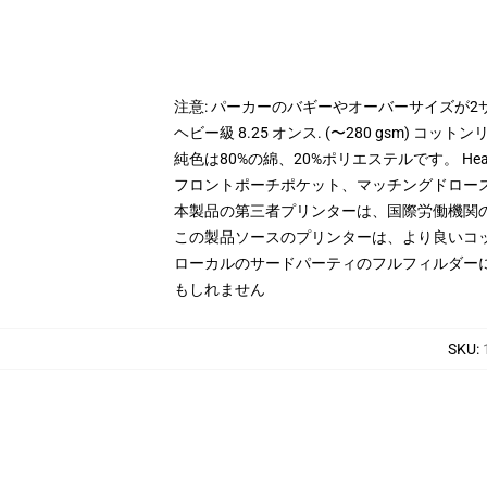
注意: パーカーのバギーやオーバーサイズが
ヘビー級 8.25 オンス. (〜280 gsm) コッ
純色は80%の綿、20%ポリエステルです。 Hea
フロントポーチポケット、マッチングドロー
本製品の第三者プリンターは、国際労働機関
この製品ソースのプリンターは、より良いコ
ローカルのサードパーティのフルフィルダー
もしれません
SKU
: