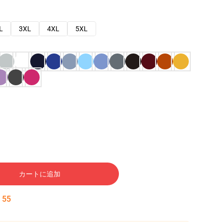
L
3XL
4XL
5XL
カートに追加
:
54