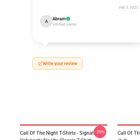
Feb 5, 2025
Abram
A
Verified owner
Write your review
-20%
Call Of The Night T-Shirts - Signature
Call Of