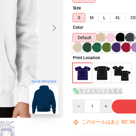
Size
S
M
L
XL
2X
Color
Default
Print Location
blank template
サイズガイドを見る
Quantity
このセールはあと
02
:
34