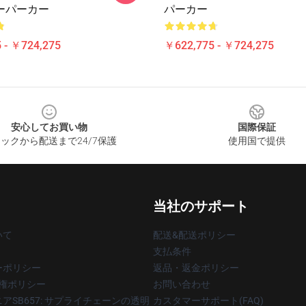
ーパーカー
パーカー
 - ￥724,275
￥622,775 - ￥724,275
安心してお買い物
国際保証
ックから配送まで24/7保護
使用国で提供
当社のサポート
いて
配送&配送ポリシー
支払条件
ーポリシー
返品・返金ポリシー
著作権ポリシー
お問い合わせ
アSB657: サプライチェーンの透明
カスタマーサポート(FAQ)