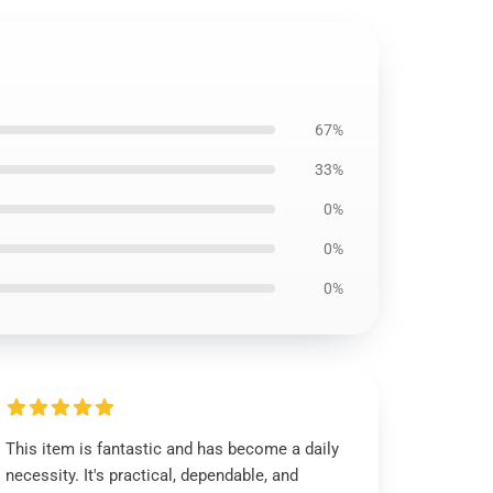
67%
33%
0%
0%
0%
This item is fantastic and has become a daily
necessity. It's practical, dependable, and