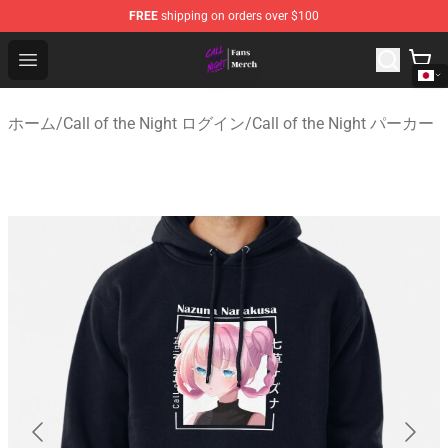
FREE
shipping on orders over $100
Call of the Night Store - Official Call of the Night Merch
Open menu
ホーム
/
Call of the Night ログイン
/
Call of the Night パーカー