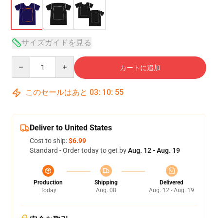
サイズガイドを見る
Quantity
カートに追加
このセールはあと
03
:
10
:
54
Deliver to United States
Cost to ship:
$6.99
Standard - Order today to get by
Aug. 12 - Aug. 19
Production
Shipping
Delivered
Today
Aug. 08
Aug. 12 - Aug. 19