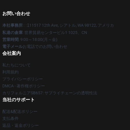
お問い合わせ
本社事務所
: : :
1
11517 12th Ave, シアトル, WA 98122, アメリカ
私達の倉庫
: 世界貿易センタービル1 1025、CN
営業時間
: 9:00～18:00(月～金)
電子メール
お電話でのお問い合わせ
会社案内
私たちについて
利用規約
プライバシーポリシー
DMCA - 著作権ポリシー
カリフォルニアSB657: サプライチェーンの透明性法
当社のサポート
配送&配送ポリシー
支払条件
返品・返金ポリシー