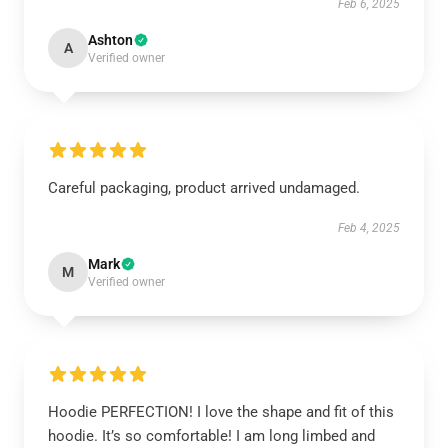
Feb 6, 2025
Ashton
A
Verified owner
Careful packaging, product arrived undamaged.
Feb 4, 2025
Mark
M
Verified owner
Hoodie PERFECTION! I love the shape and fit of this
hoodie. It’s so comfortable! I am long limbed and