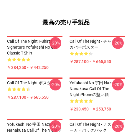
最高の売り手製品
Call Of The Night T-Shirts -
Call Of The Night - チャプター
-20%
-20%
Signature Yofukashi No Uta
カバーポスター
Classic T-Shirt
￥287,100 - ￥665,550
￥384,250 - ￥442,250
Call Of The Night ポスター
Yofukashi No 宇田 Nazuna
-20%
-20%
Nanakusa Call Of The
NightiPhoneの堅い箱
￥287,100 - ￥665,550
￥233,450 - ￥253,750
Yofukashi No 宇田 Nazuna
Call Of The Night - ナズナ・ピ
-20%
-20%
Nanakusa Call Of The Nightサ
ーカ・バックパック