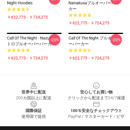
Night Hoodies
Nanakusaプルオーバーパー
カー
￥622,775 - ￥724,275
￥622,775 - ￥724,275
Call Of The Night - Nazunaレ
Call Of The Night プルオーバ
-20%
-20%
トロプルオーバーパーカー
ーパーカー
￥622,775 - ￥724,275
￥622,775 - ￥724,275
Footer
世界中に配送
安心してお買い物
200カ国以上に配送
クリックから配送まで24/7保護
国際保証
100％安全なチェックアウト
使用国で提供
PayPal / マスターカード / ビザ