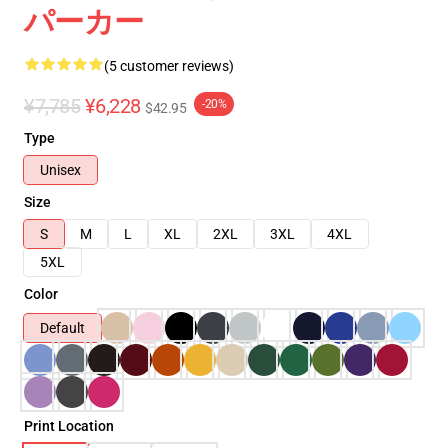
パーカー
(5 customer reviews)
¥7,785
¥6,228
-20%
$42.95
Type
Unisex
Size
S
M
L
XL
2XL
3XL
4XL
5XL
Color
Default
Print Location