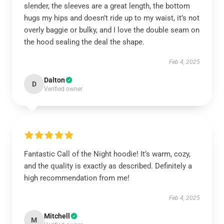
slender, the sleeves are a great length, the bottom
hugs my hips and doesn’t ride up to my waist, it’s not
overly baggie or bulky, and I love the double seam on
the hood sealing the deal the shape.
Feb 4, 2025
Dalton
D
Verified owner
Fantastic Call of the Night hoodie! It’s warm, cozy,
and the quality is exactly as described. Definitely a
high recommendation from me!
Feb 4, 2025
Mitchell
M