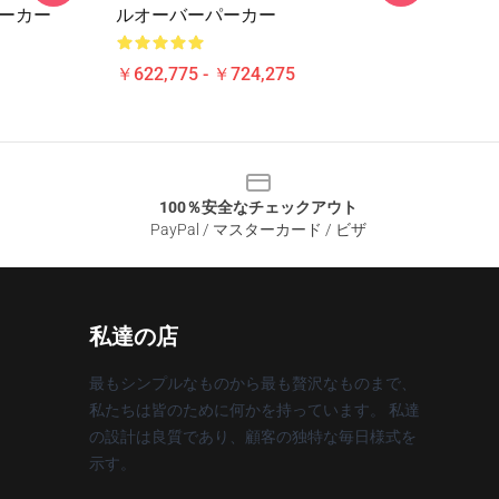
ーパーカー
ルオーバーパーカー
￥622,775 - ￥724,275
100％安全なチェックアウト
PayPal / マスターカード / ビザ
私達の店
最もシンプルなものから最も贅沢なものまで、
私たちは皆のために何かを持っています。 私達
の設計は良質であり、顧客の独特な毎日様式を
示す。