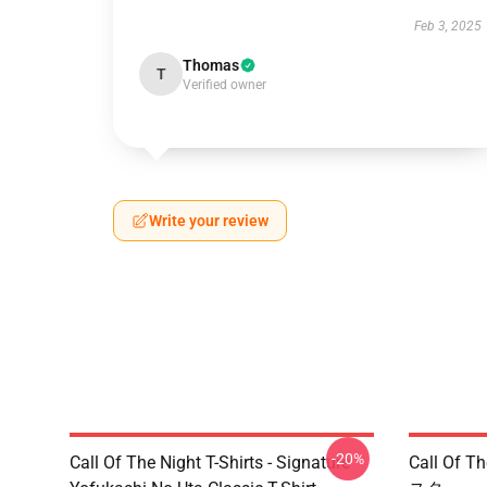
Feb 3, 2025
Thomas
T
Verified owner
Write your review
-20%
Call Of The Night T-Shirts - Signature
Call Of