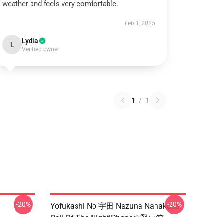
weather and feels very comfortable.
Feb 1, 2025
Lydia
L
Verified owner
1
/
1
-20%
-20%
Yofukashi No 宇田 Nazuna Nanakusa