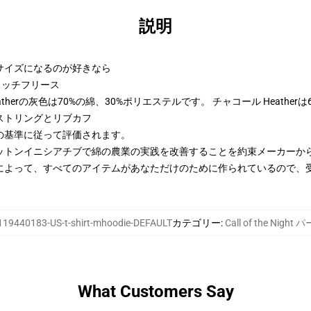
説明
2サイズになるのが好きなら
トンリッチフリース
therの灰色は70%の綿、30%ポリエステルです。 チャコール Heather
ストリングとリブカフ
の基準に従って評価されます。
ットンイニシアチブで綿の農業の実践を改善することを約束メーカーか
によって、すべてのアイテムがあなただけのために作られているので、
119440183-US-t-shirt-mhoodie-DEFAULT
カテゴリー
:
Call of the Night
What Customers Say