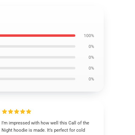
100%
0%
0%
0%
0%
I’m impressed with how well this Call of the
Night hoodie is made. It’s perfect for cold