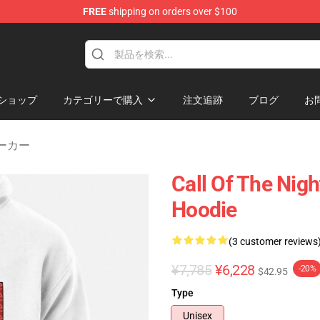
FREE
shipping on orders over $100
chandise Shop
ショップ
カテゴリーで購入
注文追跡
ブログ
お
t パーカー
Call Of The Nigh
Hoodie
(3 customer reviews
¥7,785
¥6,228
-20%
$42.95
Type
Unisex