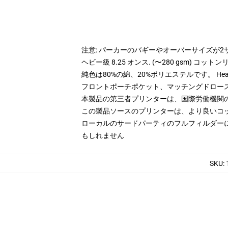
注意: パーカーのバギーやオーバーサイズが
ヘビー級 8.25 オンス. (〜280 gsm) コッ
純色は80%の綿、20%ポリエステルです。 Hea
フロントポーチポケット、マッチングドロー
本製品の第三者プリンターは、国際労働機関
この製品ソースのプリンターは、より良いコ
ローカルのサードパーティのフルフィルダー
もしれません
SKU
: