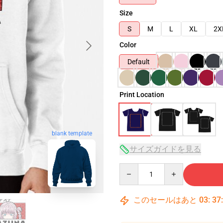
Size
S
M
L
XL
2X
Color
Default
Print Location
blank template
サイズガイドを見る
Quantity
このセールはあと
03
:
37