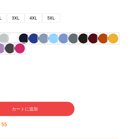
L
3XL
4XL
5XL
カートに追加
:
54