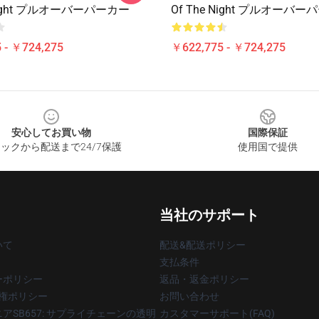
 Night プルオーバーパーカー
Of The Night プルオーバ
 - ￥724,275
￥622,775 - ￥724,275
安心してお買い物
国際保証
ックから配送まで24/7保護
使用国で提供
当社のサポート
いて
配送&配送ポリシー
支払条件
ーポリシー
返品・返金ポリシー
著作権ポリシー
お問い合わせ
アSB657: サプライチェーンの透明
カスタマーサポート(FAQ)