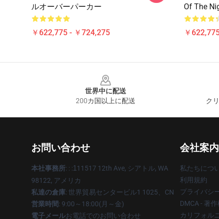
ルオーバーパーカー
Of The
￥622,775 - ￥724,275
￥622,775
Footer
世界中に配送
200カ国以上に配送
クリ
お問い合わせ
会社案内
本社事務所
: : :
1
11517 12th Ave, シアトル, WA
私たちにつ
利用規約
98122, アメリカ
プライバシ
私達の倉庫
: 世界貿易センタービル1 1025、CN
DMCA - 
営業時間
: 9:00～18:00(月～金)
カリフォルニ
電子メール
お電話でのお問い合わせ