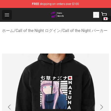
FREE
shipping on orders over $100
Call of the Night Store - Official Call of the Night Merch
Open menu
ホーム
/
Call of the Night ログイン
/
Call of the Night パーカー