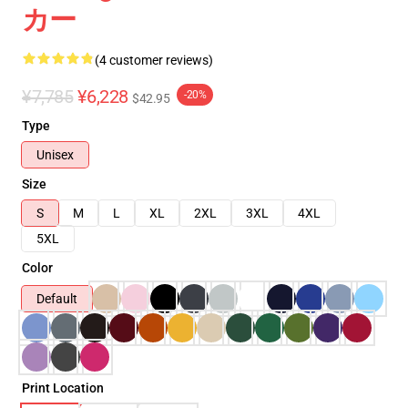
カー
(4 customer reviews)
¥7,785
¥6,228
-20%
$42.95
Type
Unisex
Size
S
M
L
XL
2XL
3XL
4XL
5XL
Color
Default
Print Location