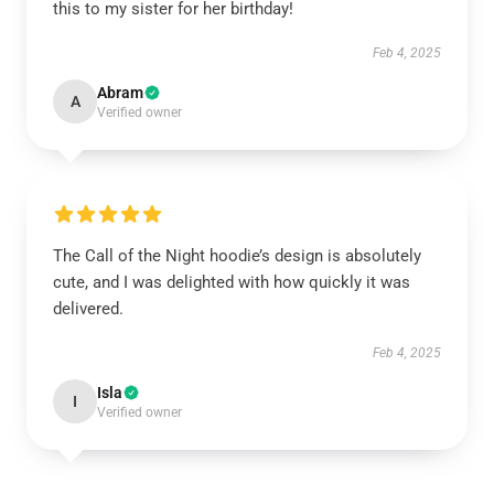
this to my sister for her birthday!
Feb 4, 2025
Abram
A
Verified owner
The Call of the Night hoodie’s design is absolutely
cute, and I was delighted with how quickly it was
delivered.
Feb 4, 2025
Isla
I
Verified owner