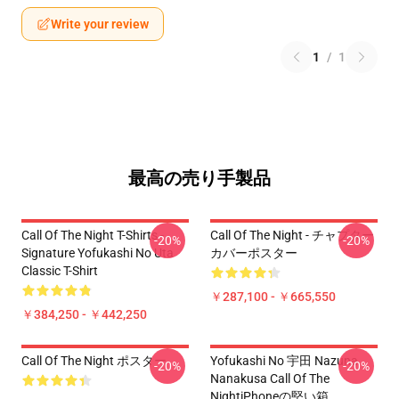
Write your review
1
/
1
最高の売り手製品
Call Of The Night T-Shirts -
Call Of The Night - チャプター
-20%
-20%
Signature Yofukashi No Uta
カバーポスター
Classic T-Shirt
￥287,100 - ￥665,550
￥384,250 - ￥442,250
Call Of The Night ポスター
Yofukashi No 宇田 Nazuna
-20%
-20%
Nanakusa Call Of The
NightiPhoneの堅い箱