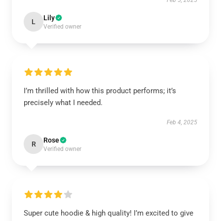
Feb 5, 2025
Lily
L
Verified owner
I’m thrilled with how this product performs; it’s
precisely what I needed.
Feb 4, 2025
Rose
R
Verified owner
Super cute hoodie & high quality! I’m excited to give