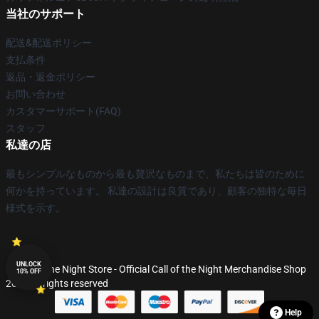
当社のサポート
配送&配送ポリシー
支払条件
返品・返金ポリシー
お問い合わせ
カスタマーサポート(FAQ)
スタッフ
私達の店
最もシンプルなものから最も贅沢なものまで、私たちは皆のために
何かを持っています。 私達の設計は良質であり、顧客の独特な毎日
様式を示す。
UNLOCK
© Call of the Night Store - Official Call of the Night Merchandise Shop
10% OFF
2026 all rights reserved
Help