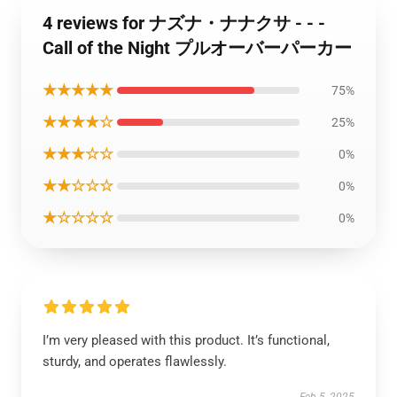
4 reviews for ナズナ・ナナクサ - - -
Call of the Night プルオーバーパーカー
★★★★★
75%
★★★★☆
25%
★★★☆☆
0%
★★☆☆☆
0%
★☆☆☆☆
0%
I’m very pleased with this product. It’s functional,
sturdy, and operates flawlessly.