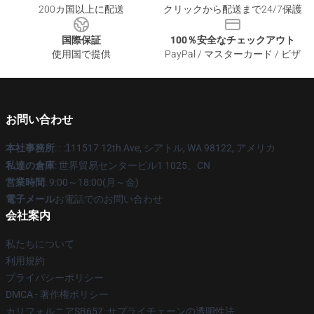
200カ国以上に配送
クリックから配送まで24/7保護
国際保証
100％安全なチェックアウト
使用国で提供
PayPal / マスターカード / ビザ
お問い合わせ
本社事務所
: : :
1
11517 12th Ave, シアトル, WA 98122, アメリカ
私達の倉庫
: 世界貿易センタービル1 1025、CN
営業時間
: 9:00～18:00(月～金)
電子メール
お電話でのお問い合わせ
会社案内
私たちについて
利用規約
プライバシーポリシー
DMCA - 著作権ポリシー
カリフォルニアSB657: サプライチェーンの透明性法