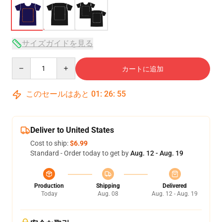
サイズガイドを見る
Quantity
カートに追加
このセールはあと
01
:
26
:
54
Deliver to United States
Cost to ship:
$6.99
Standard - Order today to get by
Aug. 12 - Aug. 19
Production
Shipping
Delivered
Today
Aug. 08
Aug. 12 - Aug. 19