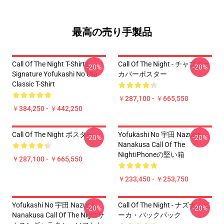
最高の売り手製品
Call Of The Night T-Shirts -
Call Of The Night - チャプター
-20%
-20%
Signature Yofukashi No Uta
カバーポスター
Classic T-Shirt
￥287,100 - ￥665,550
￥384,250 - ￥442,250
Call Of The Night ポスター
Yofukashi No 宇田 Nazuna
-20%
-20%
Nanakusa Call Of The
NightiPhoneの堅い箱
￥287,100 - ￥665,550
￥233,450 - ￥253,750
Yofukashi No 宇田 Nazuna
Call Of The Night - ナズナ・ピ
-20%
-20%
Nanakusa Call Of The Nightサ
ーカ・バックパック