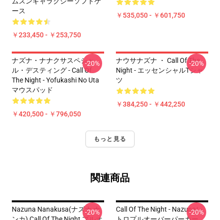
ムスンギャラクシーソフトケ
ース
￥535,050 - ￥601,750
￥233,450 - ￥253,750
ナズナ・ナナクサスペシャ
ナウサナズナ ・ Call Of The
-20%
-20%
ル・デスティング - Call Of
Night - エッセンシャルTシャ
The Night - Yofukashi No Uta
ツ
マウスパッド
￥384,250 - ￥442,250
￥420,500 - ￥796,050
もっと見る
関連商品
Nazuna Nanakusa(ナズナ ナ
Call Of The Night - Nazunaレ
-20%
-20%
ンカ) Call Of The Night プルオ
トロプルオーバーパーカー