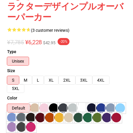
ラクターデザインプルオーバ
ーパーカー
(3 customer reviews)
¥7,785
¥6,228
-20%
$42.95
Type
Unisex
Size
S
M
L
XL
2XL
3XL
4XL
5XL
Color
Default