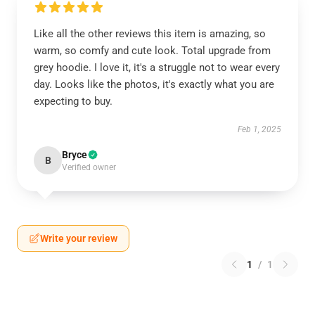
Like all the other reviews this item is amazing, so
warm, so comfy and cute look. Total upgrade from
grey hoodie. I love it, it's a struggle not to wear every
day. Looks like the photos, it's exactly what you are
expecting to buy.
Feb 1, 2025
Bryce
B
Verified owner
Write your review
1
/
1