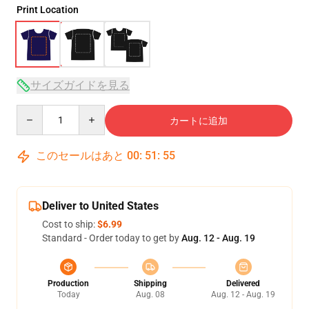
Print Location
サイズガイドを見る
Quantity
カートに追加
このセールはあと
00
:
51
:
54
Deliver to United States
Cost to ship:
$6.99
Standard - Order today to get by
Aug. 12 - Aug. 19
Production
Shipping
Delivered
Today
Aug. 08
Aug. 12 - Aug. 19