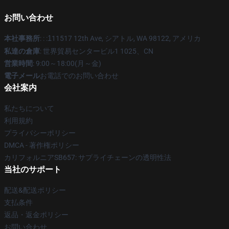
お問い合わせ
本社事務所
: : :
1
11517 12th Ave, シアトル, WA 98122, アメリカ
私達の倉庫
: 世界貿易センタービル1 1025、CN
営業時間
: 9:00～18:00(月～金)
電子メール
お電話でのお問い合わせ
会社案内
私たちについて
利用規約
プライバシーポリシー
DMCA - 著作権ポリシー
カリフォルニアSB657: サプライチェーンの透明性法
当社のサポート
配送&配送ポリシー
支払条件
返品・返金ポリシー
お問い合わせ