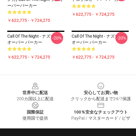
ーバーパーカー
￥622,775 - ￥724,275
￥622,775 - ￥724,275
Call Of The Night - ナズナプル
Call Of The Night - ナズナプル
-20%
-20%
オーバー パーカー
オーバー パーカー
￥622,775 - ￥724,275
￥622,775 - ￥724,275
Footer
世界中に配送
安心してお買い物
200カ国以上に配送
クリックから配送まで24/7保護
国際保証
100％安全なチェックアウト
使用国で提供
PayPal / マスターカード / ビザ