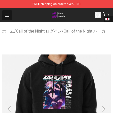
FREE
shipping on orders over $100
Call of the Night Store - Official Call of the Night Merch
Open menu
ホーム
/
Call of the Night ログイン
/
Call of the Night パーカー