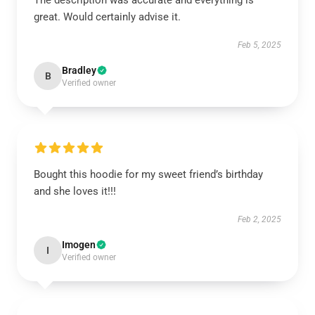
The description was accurate and everything is
great. Would certainly advise it.
Feb 5, 2025
Bradley
B
Verified owner
Bought this hoodie for my sweet friend’s birthday
and she loves it!!!
Feb 2, 2025
Imogen
I
Verified owner