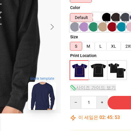
Color
Default
Size
S
M
L
XL
2X
Print Location
blank template
사이즈 가이드 보기
Quantity
이 세일은
02
:
45
:
52