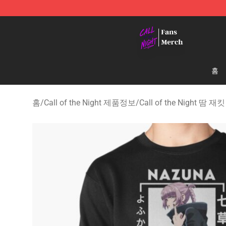
Call of the Night Store - Official Call of the Night Mer
홈
홈
/
Call of the Night 제품정보
/
Call of the Night 땀 재킷