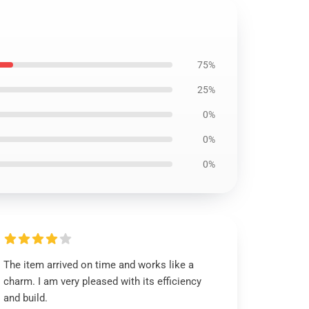
75%
25%
0%
0%
0%
The item arrived on time and works like a
charm. I am very pleased with its efficiency
and build.