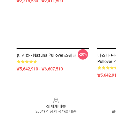
₩2,218,580 - ₩2,411,500
-20%
밤 전화 - Nazuna Pullover 스웨터
나즈나 난쿠사 
Pullove
₩5,642,910 - ₩6,607,510
₩5,642,91
Footer
전 세계 배송
200개 이상의 국가로 배송
클