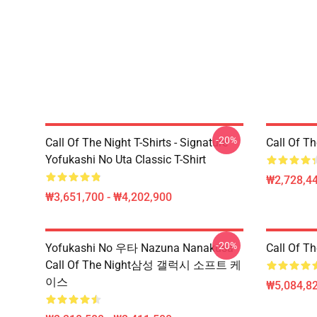
-20%
Call Of The Night T-Shirts - Signature
Call Of 
Yofukashi No Uta Classic T-Shirt
₩2,728,44
₩3,651,700 - ₩4,202,900
-20%
Yofukashi No 우타 Nazuna Nanakusa
Call Of 
Call Of The Night삼성 갤럭시 소프트 케
이스
₩5,084,82