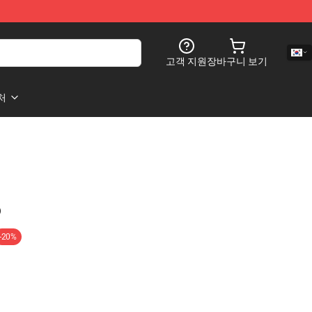
고객 지원
장바구니 보기
처
)
-20%