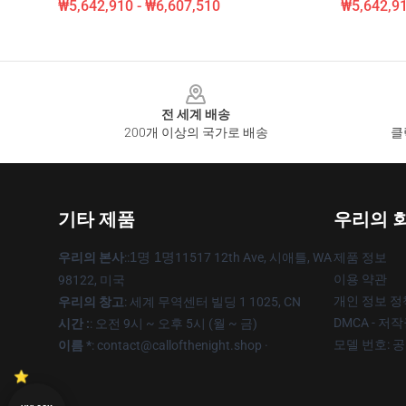
₩5,642,910 - ₩6,607,510
₩5,642,91
Footer
전 세계 배송
200개 이상의 국가로 배송
클
기타 제품
우리의 
우리의 본사
::
1명 1명
11517 12th Ave, 시애틀, WA
제품 정보
이용 약관
98122, 미국
개인 정보 정
우리의 창고
: 세계 무역센터 빌딩 1 1025, CN
DMCA - 저
시간 :
: 오전 9시 ~ 오후 5시 (월 ~ 금)
모델 번호: 
이름 *
: contact@callofthenight.shop ·