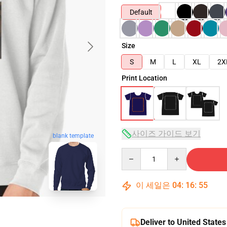
Default
Size
S
M
L
XL
2X
Print Location
사이즈 가이드 보기
blank template
Quantity
이 세일은
04
:
16
:
54
Deliver to United States