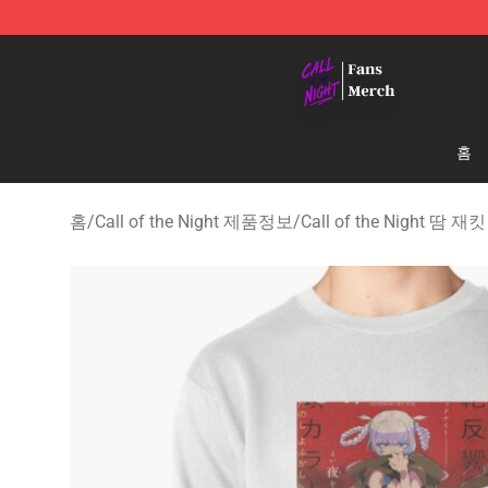
Call of the Night Store - Official Call of the Night Mer
홈
홈
/
Call of the Night 제품정보
/
Call of the Night 땀 재킷