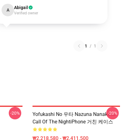
Abigail
A
Verified owner
1
/
1
-20%
-20%
Yofukashi No 우타 Nazuna Nanakusa
Call Of The NightiPhone 거친 케이스
₩2,218,580 - ₩2,411,500