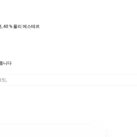
면, 40 % 폴리 에스테르
모릅니다
 재킷
,