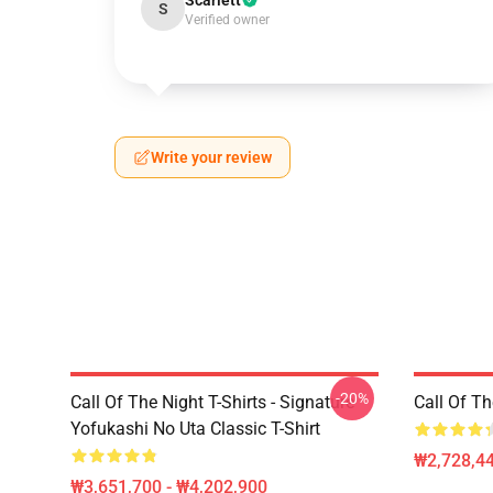
Scarlett
S
Verified owner
Write your review
-20%
Call Of The Night T-Shirts - Signature
Call Of 
Yofukashi No Uta Classic T-Shirt
₩2,728,44
₩3,651,700 - ₩4,202,900