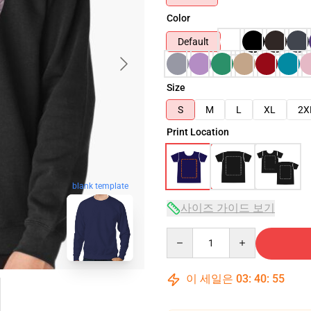
Color
Default
Size
S
M
L
XL
2X
Print Location
blank template
사이즈 가이드 보기
Quantity
이 세일은
03
:
40
:
54