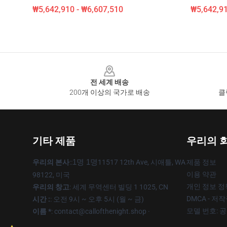
₩5,642,910 - ₩6,607,510
₩5,642,91
Footer
전 세계 배송
200개 이상의 국가로 배송
클
기타 제품
우리의 
우리의 본사
::
1명 1명
11517 12th Ave, 시애틀, WA
제품 정보
이용 약관
98122, 미국
개인 정보 정
우리의 창고
: 세계 무역센터 빌딩 1 1025, CN
DMCA - 저
시간 :
: 오전 9시 ~ 오후 5시 (월 ~ 금)
모델 번호: 
이름 *
: contact@callofthenight.shop ·