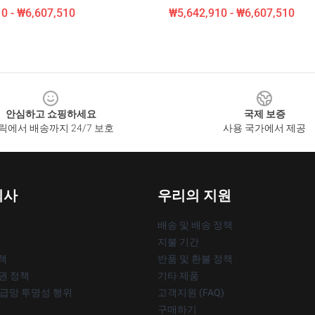
0 - ₩6,607,510
₩5,642,910 - ₩6,607,510
안심하고 쇼핑하세요
국제 보증
릭에서 배송까지 24/7 보호
사용 국가에서 제공
회사
우리의 지원
배송 및 배송 정책
지불 기간
책
반품 및 환불 정책
작권 정책
기타 제품
공급망 투명성 행위
고객지원 (FAQ)
구매하기