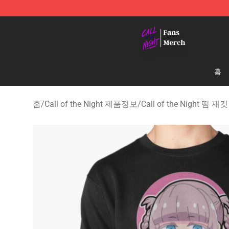
Call of the Night Store - Official Call of the Night Mer
홈
홈
/
Call of the Night 제품정보
/
Call of the Night 땀 재킷