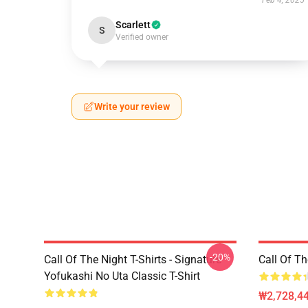
Feb 4, 2025
Scarlett
S
Verified owner
Write your review
-20%
Call Of The Night T-Shirts - Signature
Call Of 
Yofukashi No Uta Classic T-Shirt
₩2,728,44