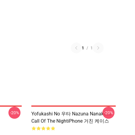
1
/
1
-20%
-20%
Yofukashi No 우타 Nazuna Nanakusa
Call Of The NightiPhone 거친 케이스