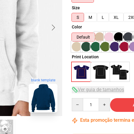
Size
S
M
L
XL
2X
Color
Default
Print Location
blank template
Ver guia de tamanhos
Quantity
Esta promoção termina