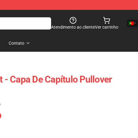
Atendimento ao cliente
Ver carrinho
Contato
t - Capa De Capítulo Pullover
)