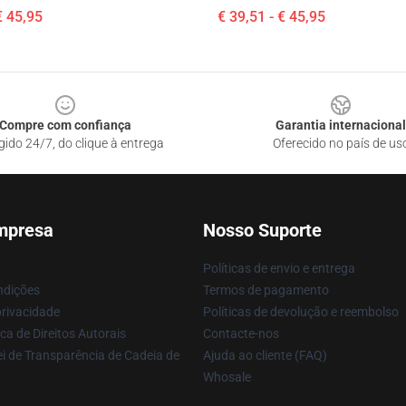
€ 45,95
€ 39,51 - € 45,95
Compre com confiança
Garantia internacional
gido 24/7, do clique à entrega
Oferecido no país de us
mpresa
Nosso Suporte
Políticas de envio e entrega
ndições
Termos de pagamento
privacidade
Políticas de devolução e reembolso
ca de Direitos Autorais
Contacte-nos
i de Transparência de Cadeia de
Ajuda ao cliente (FAQ)
Whosale