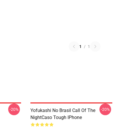
1
/
1
-20%
-20%
Yofukashi No Brasil Call Of The
NightCaso Tough IPhone