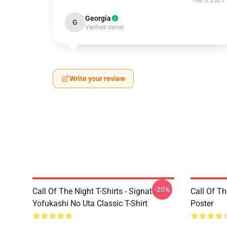
Feb 5, 2025
Georgia
G
Verified owner
Write your review
-20%
Call Of The Night T-Shirts - Signature
Call Of Th
Yofukashi No Uta Classic T-Shirt
Poster