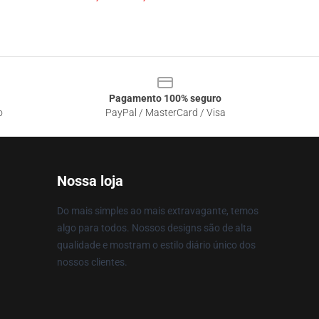
Pagamento 100% seguro
o
PayPal / MasterCard / Visa
Nossa loja
Do mais simples ao mais extravagante, temos
algo para todos. Nossos designs são de alta
qualidade e mostram o estilo diário único dos
nossos clientes.