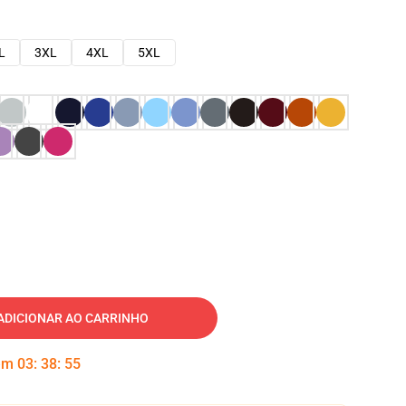
L
3XL
4XL
5XL
ADICIONAR AO CARRINHO
 em
03
:
38
:
54