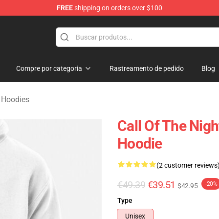
FREE
shipping on orders over $100
chandise Shop
Compre por categoria
Rastreamento de pedido
Blog
t Hoodies
Call Of The Nigh
Hoodie
(2 customer reviews
€49.39
€39.51
-20%
$42.95
Type
Unisex