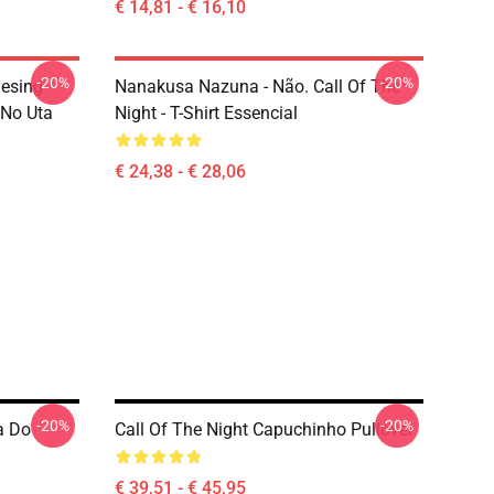
€ 14,81 - € 16,10
-20%
-20%
esing -
Nanakusa Nazuna - Não. Call Of The
 No Uta
Night - T-Shirt Essencial
€ 24,38 - € 28,06
-20%
-20%
a Do
Call Of The Night Capuchinho Pullover
€ 39,51 - € 45,95