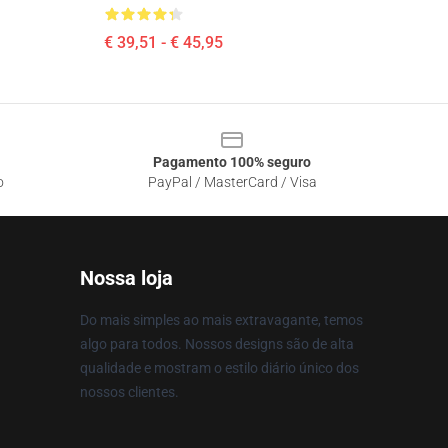
€ 39,51 - € 45,95
Pagamento 100% seguro
o
PayPal / MasterCard / Visa
Nossa loja
Do mais simples ao mais extravagante, temos
algo para todos. Nossos designs são de alta
qualidade e mostram o estilo diário único dos
nossos clientes.