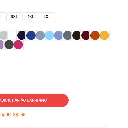
L
3XL
4XL
5XL
ADICIONAR AO CARRINHO
 em
00
:
38
:
54