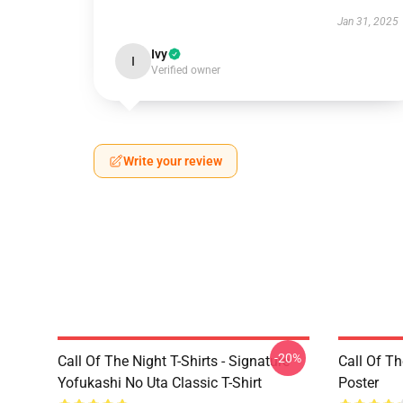
Jan 31, 2025
Ivy
I
Verified owner
Write your review
-20%
Call Of The Night T-Shirts - Signature
Call Of Th
Yofukashi No Uta Classic T-Shirt
Poster