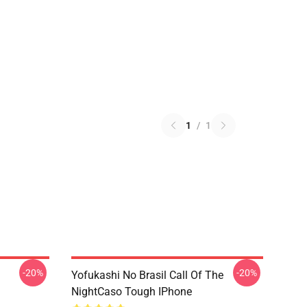
1
/
1
-20%
-20%
Yofukashi No Brasil Call Of The
NightCaso Tough IPhone