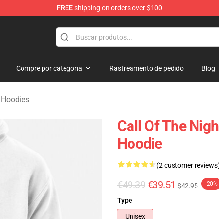
FREE
shipping on orders over $100
chandise Shop
Compre por categoria
Rastreamento de pedido
Blog
t Hoodies
Call Of The Nig
Hoodie
(2 customer reviews
€49.39
€39.51
-20%
$42.95
Type
Unisex