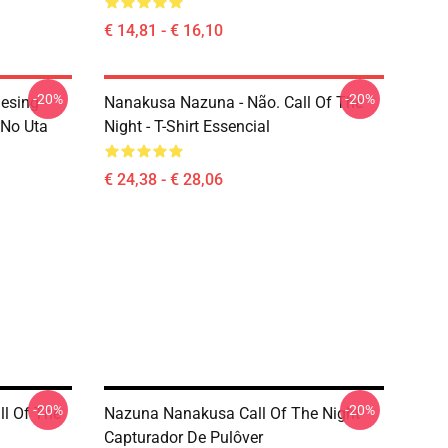
€ 14,81 - € 16,10
-20%
-20%
esing -
Nanakusa Nazuna - Não. Call Of The
 No Uta
Night - T-Shirt Essencial
€ 24,38 - € 28,06
-20%
-20%
ll Of The
Nazuna Nanakusa Call Of The Night
Capturador De Pulôver