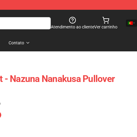
Atendimento ao cliente
Ver carrinho
Contato
ht - Nazuna Nanakusa Pullover
)