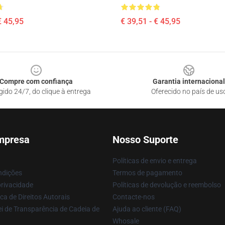
€ 45,95
€ 39,51 - € 45,95
Compre com confiança
Garantia internacional
gido 24/7, do clique à entrega
Oferecido no país de us
mpresa
Nosso Suporte
Políticas de envio e entrega
ndições
Termos de pagamento
privacidade
Políticas de devolução e reembolso
ca de Direitos Autorais
Contacte-nos
i de Transparência de Cadeia de
Ajuda ao cliente (FAQ)
Whosale