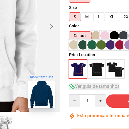
Size
S
M
L
XL
2X
Color
Default
Print Location
blank template
Ver guia de tamanhos
Quantity
Esta promoção termina