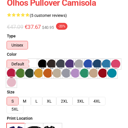
Olhos Pullover Camisola
(5 customer reviews)
€47.09
€37.67
-20%
$40.95
Type
Unisex
Color
Default
Size
S
M
L
XL
2XL
3XL
4XL
5XL
Print Location