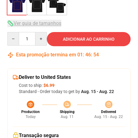
Ver guia de tamanhos
Quantity
ADICIONAR AO CARRINHO
Esta promoção termina em
01
:
46
:
54
Deliver to United States
Cost to ship:
$6.99
Standard - Order today to get by
Aug. 15 - Aug. 22
Production
Shipping
Delivered
Today
Aug. 11
Aug. 15 - Aug. 22
Transação segura