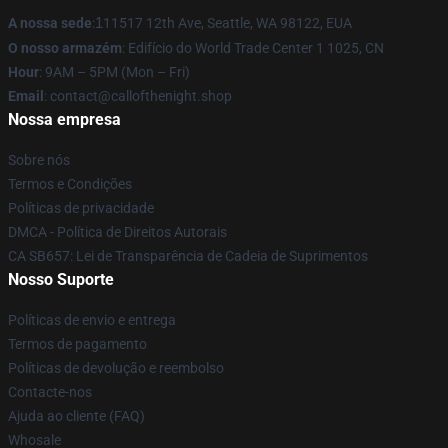
A nossa sede
:
1
11517 12th Ave, Seattle, WA 98122, EUA
O nosso armazém
: Edifício do World Trade Center 1 1025, CN
Hour
: 9AM – 5PM (Mon – Fri)
Email
: contact@callofthenight.shop
Nossa empresa
Sobre nós
Termos e Condições
Políticas de privacidade
DMCA - Política de Direitos Autorais
CA SB657: Lei de Transparência de Cadeia de Suprimentos
Nosso Suporte
Políticas de envio e entrega
Termos de pagamento
Políticas de devolução e reembolso
Contacte-nos
Ajuda ao cliente (FAQ)
Whosale