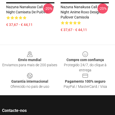
Nazuna Nanakusa Call Of The
Nazuna Nanakusa Call Of The
-20%
-20%
Night Camiseta De Pulôver
Night Anime Roxo Design
Pullover Camisola
€ 37,67 - € 44,11
€ 37,67 - € 44,11
Footer
Envio mundial
Compre com confiança
Enviamos para mais de 200 países
Protegido 24/7, do clique à
entrega
Garantia internacional
Pagamento 100% seguro
Oferecido no país de uso
PayPal / MasterCard / Visa
Contacte-nos