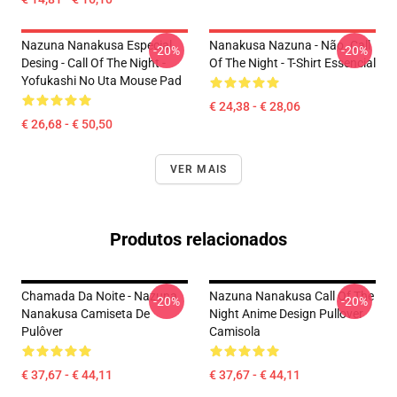
Nazuna Nanakusa Especial
Nanakusa Nazuna - Não. Call
-20%
-20%
Desing - Call Of The Night -
Of The Night - T-Shirt Essencial
Yofukashi No Uta Mouse Pad
€ 24,38 - € 28,06
€ 26,68 - € 50,50
VER MAIS
Produtos relacionados
Chamada Da Noite - Nazuna
Nazuna Nanakusa Call Of The
-20%
-20%
Nanakusa Camiseta De
Night Anime Design Pullover
Pulôver
Camisola
€ 37,67 - € 44,11
€ 37,67 - € 44,11