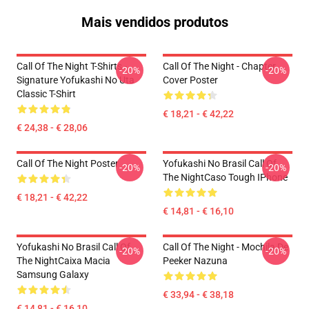
Mais vendidos produtos
Call Of The Night T-Shirts -
Call Of The Night - Chapter
-20%
-20%
Signature Yofukashi No Uta
Cover Poster
Classic T-Shirt
€ 18,21 - € 42,22
€ 24,38 - € 28,06
Call Of The Night Poster
Yofukashi No Brasil Call Of
-20%
-20%
The NightCaso Tough IPhone
€ 18,21 - € 42,22
€ 14,81 - € 16,10
Yofukashi No Brasil Call Of
Call Of The Night - Mochila De
-20%
-20%
The NightCaixa Macia
Peeker Nazuna
Samsung Galaxy
€ 33,94 - € 38,18
€ 14,81 - € 16,10