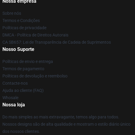
Nossa empresa
Sobre nós
Termos e Condições
Políticas de privacidade
DMCA - Política de Direitos Autorais
CA SB657: Lei de Transparência de Cadeia de Suprimentos
Nosso Suporte
Políticas de envio e entrega
Termos de pagamento
Políticas de devolução e reembolso
Contacte-nos
Ajuda ao cliente (FAQ)
Whosale
Nossa loja
Do mais simples ao mais extravagante, temos algo para todos.
Nossos designs são de alta qualidade e mostram o estilo diário único
dos nossos clientes.