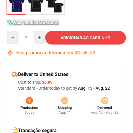
Ver guia de tamanhos
Quantity
ADICIONAR AO CARRINHO
Esta promoção termina em
03
:
58
:
53
Deliver to United States
Cost to ship:
$6.99
Standard - Order today to get by
Aug. 15 - Aug. 22
Production
Shipping
Delivered
Today
Aug. 11
Aug. 15 - Aug. 22
Transação segura