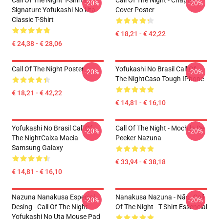
Call Of The Night T-Shirts -
Call Of The Night - Chapter
-20%
-20%
Signature Yofukashi No Uta
Cover Poster
Classic T-Shirt
€ 18,21 - € 42,22
€ 24,38 - € 28,06
Call Of The Night Poster
Yofukashi No Brasil Call Of
-20%
-20%
The NightCaso Tough IPhone
€ 18,21 - € 42,22
€ 14,81 - € 16,10
Yofukashi No Brasil Call Of
Call Of The Night - Mochila De
-20%
-20%
The NightCaixa Macia
Peeker Nazuna
Samsung Galaxy
€ 33,94 - € 38,18
€ 14,81 - € 16,10
Nazuna Nanakusa Especial
Nanakusa Nazuna - Não. Call
-20%
-20%
Desing - Call Of The Night -
Of The Night - T-Shirt Essencial
Yofukashi No Uta Mouse Pad