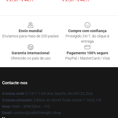
€ 37,67 - € 44,11
€ 37,67 - € 44,11
Footer
Envio mundial
Compre com confiança
Enviamos para mais de 200 países
Protegido 24/7, do clique à
entrega
Garantia internacional
Pagamento 100% seguro
Oferecido no país de uso
PayPal / MasterCard / Visa
Contacte-nos
A nossa sede
:
1
11517 12th Ave, Seattle, WA 98122, EUA
O nosso armazém
: Edifício do World Trade Center 1 1025, CN
Hour
: 9AM – 5PM (Mon – Fri)
Email
: contact@callofthenight.shop