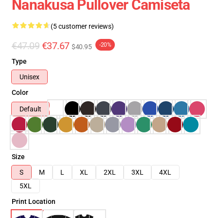
Nanakusa Pullover Camiseta
(5 customer reviews)
€47.09
€37.67
-20%
$40.95
Type
Unisex
Color
Default
Size
S
M
L
XL
2XL
3XL
4XL
5XL
Print Location