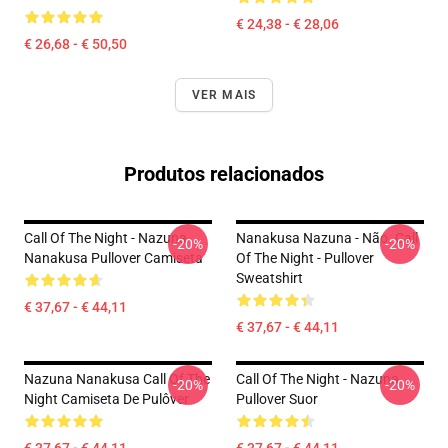
€ 24,38 - € 28,06
€ 26,68 - € 50,50
VER MAIS
Produtos relacionados
Call Of The Night - Nazuna
Nanakusa Nazuna - Não. Call
-20%
-20%
Nanakusa Pullover Camiseta
Of The Night - Pullover
Sweatshirt
€ 37,67 - € 44,11
€ 37,67 - € 44,11
Nazuna Nanakusa Call Of The
Call Of The Night - Nazuna
-20%
-20%
Night Camiseta De Pulôver
Pullover Suor