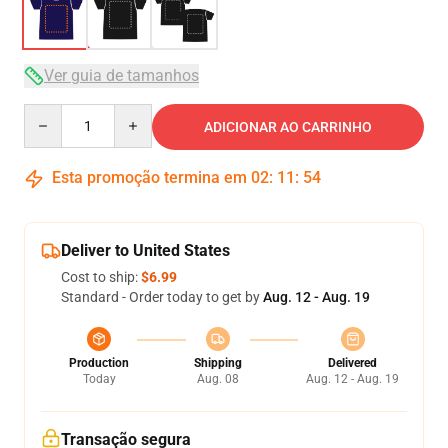
Ver guia de tamanhos
Quantity
ADICIONAR AO CARRINHO
Esta promoção termina em
02
:
11
:
54
Deliver to United States
Cost to ship:
$6.99
Standard - Order today to get by
Aug. 12 - Aug. 19
Production
Shipping
Delivered
Today
Aug. 08
Aug. 12 - Aug. 19
Transação segura