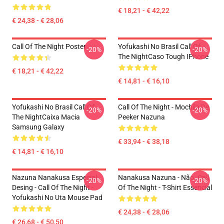
€ 18,21 - € 42,22
€ 24,38 - € 28,06
Call Of The Night Poster
Yofukashi No Brasil Call Of
-20%
-20%
The NightCaso Tough IPhone
€ 18,21 - € 42,22
€ 14,81 - € 16,10
Yofukashi No Brasil Call Of
Call Of The Night - Mochila De
-20%
-20%
The NightCaixa Macia
Peeker Nazuna
Samsung Galaxy
€ 33,94 - € 38,18
€ 14,81 - € 16,10
Nazuna Nanakusa Especial
Nanakusa Nazuna - Não. Call
-20%
-20%
Desing - Call Of The Night -
Of The Night - T-Shirt Essencial
Yofukashi No Uta Mouse Pad
€ 24,38 - € 28,06
€ 26,68 - € 50,50