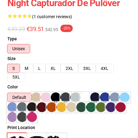
Night Capturador De Pulôver
(1 customer reviews)
€49.39
€39.51
-20%
$42.95
Type
Unisex
Size
S
M
L
XL
2XL
3XL
4XL
5XL
Color
Default
Print Location