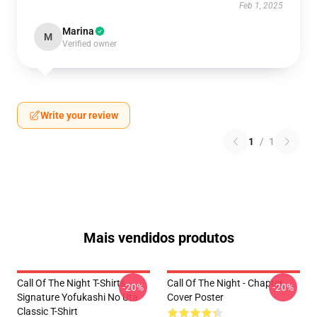
Feb 1, 2025
Marina
M
Verified owner
Write your review
1
/
1
Mais vendidos produtos
Call Of The Night T-Shirts -
Call Of The Night - Chapter
-20%
-20%
Signature Yofukashi No Uta
Cover Poster
Classic T-Shirt