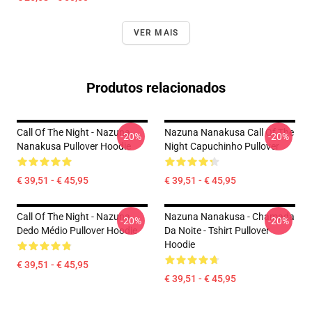
VER MAIS
Produtos relacionados
Call Of The Night - Nazuna
Nazuna Nanakusa Call Of The
-20%
-20%
Nanakusa Pullover Hoodie
Night Capuchinho Pullover
€ 39,51 - € 45,95
€ 39,51 - € 45,95
Call Of The Night - Nazuna
Nazuna Nanakusa - Chamada
-20%
-20%
Dedo Médio Pullover Hoodie
Da Noite - Tshirt Pullover
Hoodie
€ 39,51 - € 45,95
€ 39,51 - € 45,95