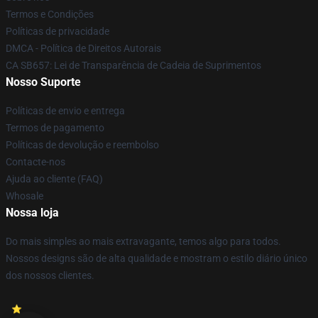
Termos e Condições
Políticas de privacidade
DMCA - Política de Direitos Autorais
CA SB657: Lei de Transparência de Cadeia de Suprimentos
Nosso Suporte
Políticas de envio e entrega
Termos de pagamento
Políticas de devolução e reembolso
Contacte-nos
Ajuda ao cliente (FAQ)
Whosale
Nossa loja
Do mais simples ao mais extravagante, temos algo para todos.
Nossos designs são de alta qualidade e mostram o estilo diário único
dos nossos clientes.