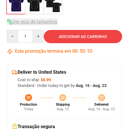
Ver guia de tamanhos
Quantity
ADICIONAR AO CARRINHO
Esta promoção termina em
00
:
50
:
54
Deliver to United States
Cost to ship:
$6.99
Standard - Order today to get by
Aug. 16 - Aug. 23
Production
Shipping
Delivered
Today
Aug. 12
Aug. 16 - Aug. 23
Transação segura