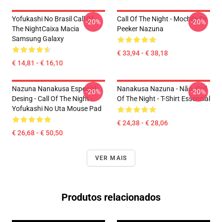
Yofukashi No Brasil Call Of
Call Of The Night - Mochila De
-20%
-20%
The NightCaixa Macia
Peeker Nazuna
Samsung Galaxy
€ 33,94 - € 38,18
€ 14,81 - € 16,10
Nazuna Nanakusa Especial
Nanakusa Nazuna - Não. Call
-20%
-20%
Desing - Call Of The Night -
Of The Night - T-Shirt Essencial
Yofukashi No Uta Mouse Pad
€ 24,38 - € 28,06
€ 26,68 - € 50,50
VER MAIS
Produtos relacionados