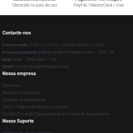
Oferecido no país de uso
PayPal / MasterCard / Visa
Contacte-nos
A nossa sede
:
1
11517 12th Ave, Seattle, WA 98122, EUA
O nosso armazém
: Edifício do World Trade Center 1 1025, CN
Hour
: 9AM – 5PM (Mon – Fri)
Email
: contact@callofthenight.shop
Nossa empresa
Sobre nós
Termos e Condições
Políticas de privacidade
DMCA - Política de Direitos Autorais
CA SB657: Lei de Transparência de Cadeia de Suprimentos
Nosso Suporte