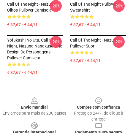
Call Of The Night - Nazuna
Call Of The Night Pullover
-20%
-20%
Olhos Pullover Camisola
Sweatshirt
€ 37,67 - € 44,11
€ 37,67 - € 44,11
Yofukashi No Uta, Call Of The
Call Of The Night - Nazuna
-20%
-20%
Night, Nazuna Nanakusa Solo
Pullover Suor
Design De Personagens
Pullover Camiseta
€ 37,67 - € 44,11
€ 37,67 - € 44,11
Footer
Envio mundial
Compre com confiança
Enviamos para mais de 200 países
Protegido 24/7, do clique à
entrega
Garantia internacional
Pagamento 100% seguro