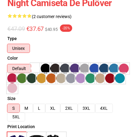
Night Camiseta De Pulôver
(2 customer reviews)
€47.09
€37.67
-20%
$40.95
Type
Unisex
Color
Default
Size
S
M
L
XL
2XL
3XL
4XL
5XL
Print Location