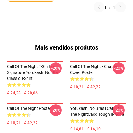
1
/
1
Mais vendidos produtos
Call Of The Night T-Shirts -
Call Of The Night - Chapter
-20%
-20%
Signature Yofukashi No Uta
Cover Poster
Classic T-Shirt
€ 18,21 - € 42,22
€ 24,38 - € 28,06
Call Of The Night Poster
Yofukashi No Brasil Call Of
-20%
-20%
The NightCaso Tough IPhone
€ 18,21 - € 42,22
€ 14,81 - € 16,10