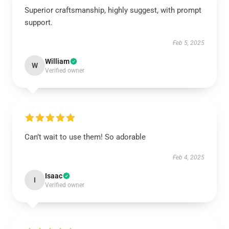
Superior craftsmanship, highly suggest, with prompt
support.
Feb 5, 2025
William
W
Verified owner
Can’t wait to use them! So adorable
Feb 4, 2025
Isaac
I
Verified owner