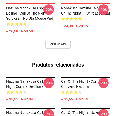
Nazuna Nanakusa Especial
Nanakusa Nazuna - Não. Call
-20%
-20%
Desing - Call Of The Night -
Of The Night - T-Shirt Essencial
Yofukashi No Uta Mouse Pad
€ 24,38 - € 28,06
€ 26,68 - € 50,50
VER MAIS
Produtos relacionados
Nazuna Nanakusa Call Of The
Call Of The Night - Cortina De
-20%
-20%
Night Cortina De Chuveiro
Chuveiro Nazuna
€ 35,65 - € 42,04
€ 35,65 - € 42,04
Nazuna Nanakusa Call Of The
Call Of The Night - Nazuna
-20%
-20%