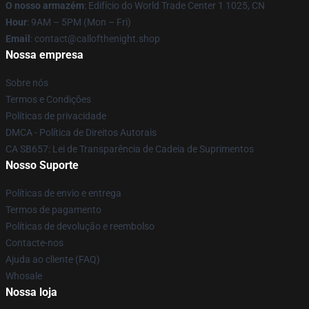
O nosso armazém
: Edifício do World Trade Center 1 1025, CN
Hour
: 9AM – 5PM (Mon – Fri)
Email
: contact@callofthenight.shop
Nossa empresa
Sobre nós
Termos e Condições
Políticas de privacidade
DMCA - Política de Direitos Autorais
CA SB657: Lei de Transparência de Cadeia de Suprimentos
Nosso Suporte
Políticas de envio e entrega
Termos de pagamento
Políticas de devolução e reembolso
Contacte-nos
Ajuda ao cliente (FAQ)
Whosale
Nossa loja