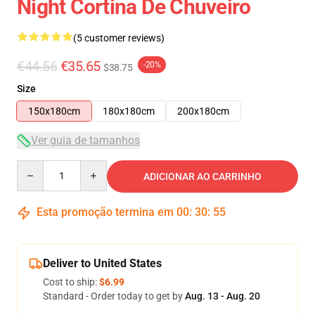
Night Cortina De Chuveiro
(5 customer reviews)
€44.56
€35.65
-20%
$38.75
Size
150x180cm
180x180cm
200x180cm
Ver guia de tamanhos
Quantity
ADICIONAR AO CARRINHO
Esta promoção termina em
00
:
30
:
54
Deliver to United States
Cost to ship:
$6.99
Standard - Order today to get by
Aug. 13 - Aug. 20