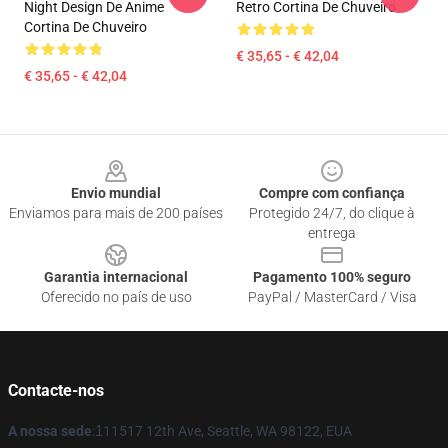
Night Design De Anime
Retro Cortina De Chuveiro
Cortina De Chuveiro
€ 35,65 - € 42,04
€ 35,65 - € 42,04
Footer
Envio mundial
Compre com confiança
Enviamos para mais de 200 países
Protegido 24/7, do clique à
entrega
Garantia internacional
Pagamento 100% seguro
Oferecido no país de uso
PayPal / MasterCard / Visa
Contacte-nos
A nossa sede
:
1
11517 12th Ave, Seattle, WA 98122, EUA