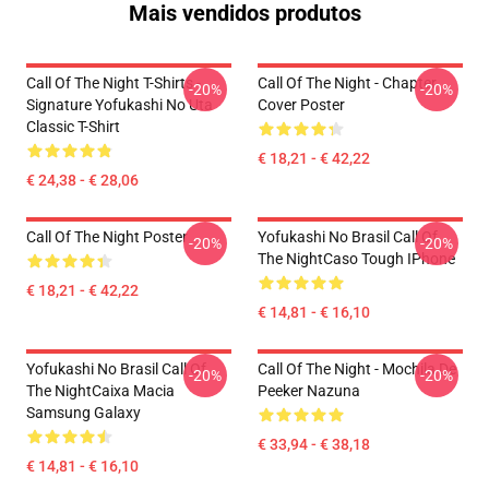
Mais vendidos produtos
Call Of The Night T-Shirts -
Call Of The Night - Chapter
-20%
-20%
Signature Yofukashi No Uta
Cover Poster
Classic T-Shirt
€ 18,21 - € 42,22
€ 24,38 - € 28,06
Call Of The Night Poster
Yofukashi No Brasil Call Of
-20%
-20%
The NightCaso Tough IPhone
€ 18,21 - € 42,22
€ 14,81 - € 16,10
Yofukashi No Brasil Call Of
Call Of The Night - Mochila De
-20%
-20%
The NightCaixa Macia
Peeker Nazuna
Samsung Galaxy
€ 33,94 - € 38,18
€ 14,81 - € 16,10