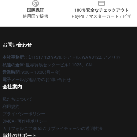
国際保証
100％安全なチェックアウト
使用国で提供
PayPal / マスターカード / ビザ
お問い合わせ
本社事務所
: : :
1
11517 12th Ave, シアトル, WA 98122, アメリカ
私達の倉庫
: 世界貿易センタービル1 1025、CN
営業時間
: 9:00～18:00(月～金)
電子メール
お電話でのお問い合わせ
会社案内
私たちについて
利用規約
プライバシーポリシー
DMCA - 著作権ポリシー
カリフォルニアSB657: サプライチェーンの透明性法
当社のサポート