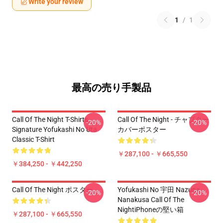
Write your review
1
/
1
最高の売り手製品
Call Of The Night T-Shirts -
Call Of The Night - チャプター
-20%
-20%
Signature Yofukashi No Uta
カバーポスター
Classic T-Shirt
￥287,100 - ￥665,550
￥384,250 - ￥442,250
Call Of The Night ポスター
Yofukashi No 宇田 Nazuna
-20%
-20%
Nanakusa Call Of The
NightiPhoneの堅い箱
￥287,100 - ￥665,550