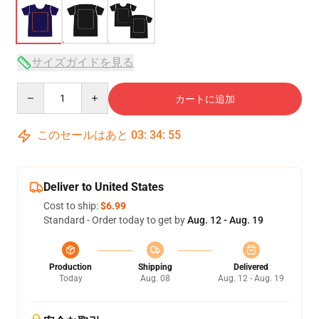
サイズガイドを見る
Quantity
カートに追加
このセールはあと
03
:
34
:
54
Deliver to United States
Cost to ship:
$6.99
Standard - Order today to get by
Aug. 12 - Aug. 19
Production
Shipping
Delivered
Today
Aug. 08
Aug. 12 - Aug. 19