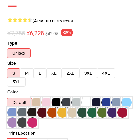
ー
(4 customer reviews)
¥7,785
¥6,228
-20%
$42.95
Type
Unisex
Size
S
M
L
XL
2XL
3XL
4XL
5XL
Color
Default
Print Location