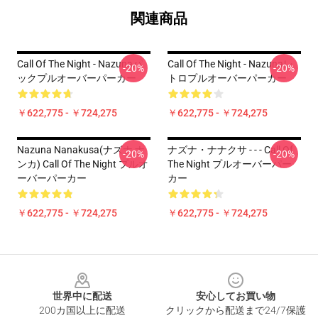
関連商品
Call Of The Night - Nazunaパ
Call Of The Night - Nazunaレ
-20%
-20%
ックプルオーバーパーカー
トロプルオーバーパーカー
￥622,775 - ￥724,275
￥622,775 - ￥724,275
Nazuna Nanakusa(ナズナ ナ
ナズナ・ナナクサ - - - Call Of
-20%
-20%
ンカ) Call Of The Night プルオ
The Night プルオーバーパー
ーバーパーカー
カー
￥622,775 - ￥724,275
￥622,775 - ￥724,275
Footer
世界中に配送
安心してお買い物
200カ国以上に配送
クリックから配送まで24/7保護