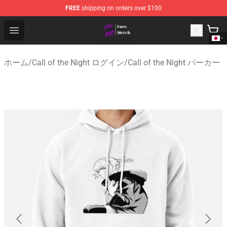
FREE
shipping on orders over $100
Call of the Night Store - Official Call of the Night Merch
Open menu
ホーム
/
Call of the Night ログイン
/
Call of the Night パーカー