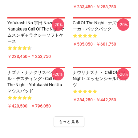
￥233,450 - ￥253,750
Yofukashi No 宇田 Nazuna
Call Of The Night - ナズナ・ピ
-20%
-20%
Nanakusa Call Of The Nightサ
ーカ・バックパック
ムスンギャラクシーソフトケ
ース
￥535,050 - ￥601,750
￥233,450 - ￥253,750
ナズナ・ナナクサスペシャ
ナウサナズナ ・ Call Of The
-20%
-20%
ル・デスティング - Call Of
Night - エッセンシャルTシャ
The Night - Yofukashi No Uta
ツ
マウスパッド
￥384,250 - ￥442,250
￥420,500 - ￥796,050
もっと見る